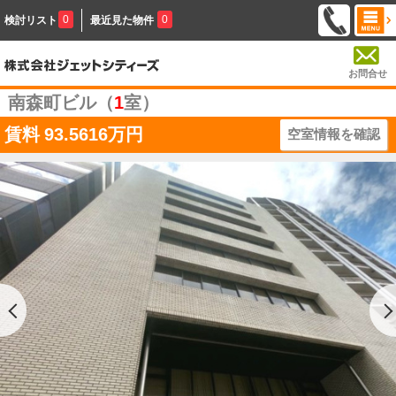
0
0
検討リスト
最近見た物件
お問合せ
南森町ビル（
1
室）
賃料
93.5616万円
空室情報を確認