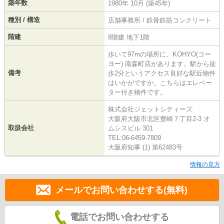
築年数
1980年 10月 (築45年)
種別 / 構造
店舗事務所 / 鉄骨鉄筋コンクリート
階建
8階建 地下1階
歩いて97mの場所に、KOHYO(コー
ヨー) 南森町店があります。駅から徒
備考
歩2分というアクセス良好な駅近物件
はいかがですか。こちらはエレベー
ター付き物件です。
株式会社ジェットシティーズ
大阪府大阪市北区豊崎７丁目2-3 オ
取扱会社
ムシスビル 301
TEL:06-6459-7809
大阪府知事 (1) 第62483号
情報の見方
メールでお問い合わせする(無料)
電話でお問い合わせする