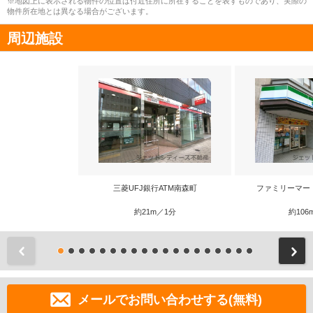
※地図上に表示される物件の位置は付近住所に所在することを表すものであり、実際の
物件所在地とは異なる場合がございます。
周辺施設
三菱UFJ銀行ATM南森町
ファミリーマー
約21m／1分
約106
前
メールでお問い合わせする(無料)