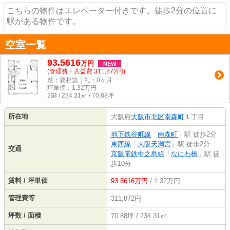
こちらの物件はエレベーター付きです。徒歩2分の位置に
駅がある物件です。
空室一覧
93.5616
万
円
NEW
(管理費・共益費 311,872円)
敷：要相談｜礼：0ヶ月
坪単価：
1.32
万円
2階 / 234.31㎡ / 70.88坪
所在地
大阪府
大阪市北区
南森町
１丁目
地下鉄谷町線
「
南森町
」駅 徒歩2分
東西線
「
大阪天満宮
」駅 徒歩2分
交通
京阪電鉄中之島線
「
なにわ橋
」駅 徒
歩10分
賃料 / 坪単価
93.5616万円
/ 1.32万円
管理費等
311,872円
坪数 / 面積
70.88坪 / 234.31㎡