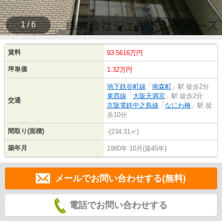
1 / 6
賃料
93.5616万円
坪単価
1.32万円
地下鉄谷町線
「
南森町
」駅 徒歩2分
東西線
「
大阪天満宮
」駅 徒歩2分
交通
京阪電鉄中之島線
「
なにわ橋
」駅 徒
歩10分
間取り(面積)
-(234.31㎡)
築年月
1980年 10月(築45年)
メールでお問い合わせする(無料)
電話でお問い合わせする