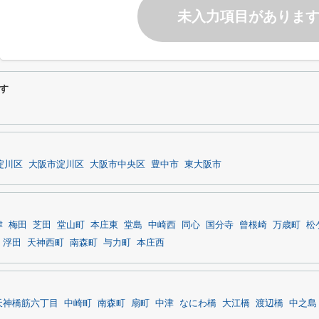
未入力項目がありま
す
淀川区
大阪市淀川区
大阪市中央区
豊中市
東大阪市
津
梅田
芝田
堂山町
本庄東
堂島
中崎西
同心
国分寺
曾根崎
万歳町
松
浮田
天神西町
南森町
与力町
本庄西
天神橋筋六丁目
中崎町
南森町
扇町
中津
なにわ橋
大江橋
渡辺橋
中之島