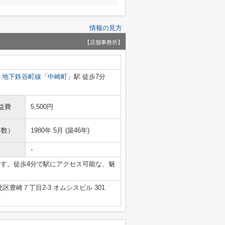
情報の見方
【店舗事務所】
地下鉄谷町線
「
中崎町
」駅 徒歩7分
益費
5,500円
年数）
1980年 5月 (築46年)
-
ます。徒歩4分で駅にアクセス可能な、魅
区豊崎７丁目2-3 オムシスビル 301
号