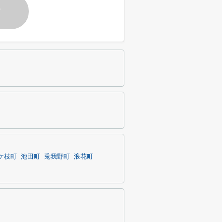
す
ケ枝町
池田町
兎我野町
浪花町