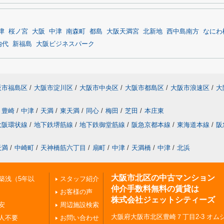
津
桜ノ宮
大阪
中津
南森町
都島
大阪天満宮
北新地
西中島南方
なにわ
内代
新福島
大阪ビジネスパーク
阪市福島区
/
大阪市淀川区
/
大阪市中央区
/
大阪市都島区
/
大阪市浪速区
/
大
豊崎
/
中津
/
天満
/
東天満
/
同心
/
梅田
/
芝田
/
本庄東
大阪環状線
/
地下鉄堺筋線
/
地下鉄御堂筋線
/
阪急京都本線
/
東海道本線
/
阪
天満
/
中崎町
/
天神橋筋六丁目
/
扇町
/
中津
/
天満橋
/
中津
/
北浜
大阪市北区の中古マンション
築浅（5年以
スタッフ紹介
仲介手数料無料の賃貸は
お客様の声
株式会社ジェットシティーズ
安
周辺施設検索
大阪府大阪市北区豊崎７丁目2-3 オムシ
人不要
お問い合わせ