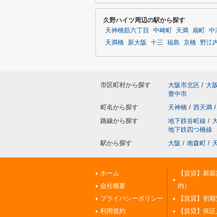
久野ハイツ周辺の駅から探す
天神橋筋六丁目
中崎町
天満
扇町
中
天満橋
新大阪
十三
福島
京橋
野江
市区町村から探す
大阪市北区
/
大
豊中市
町名から探す
天神橋
/
西天満
/
路線から探す
地下鉄谷町線
/
地下鉄四つ橋線
駅から探す
大阪
/
南森町
/
ホーム
【賃貸】新築
会社概要
内）
プライバシーポリシー
【賃貸】初期
利用規約
【賃貸】保証