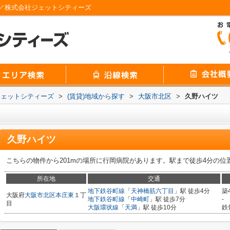
／株式会社ジェットシティーズ
ジェットシティーズ
>
(賃貸)地域から探す
>
大阪市北区
>
久野ハイツ
久野ハイツ
こちらの物件から201mの場所に行岡病院があります。駅まで徒歩4分の
所在地
交通
地下鉄谷町線
「
天神橋筋六丁目
」駅 徒歩4分
築
大阪府
大阪市北区
本庄東
１丁
地下鉄谷町線
「
中崎町
」駅 徒歩7分
-
目
大阪環状線
「
天満
」駅 徒歩10分
鉄