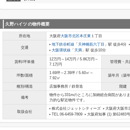
久野ハイツ
の物件概要
所在地
大阪府
大阪市北区
本庄東
１丁目
地下鉄谷町線
「
天神橋筋六丁目
」駅 徒歩4分
交通
大阪環状線
「
天満
」駅 徒歩10分
12万円～14万円 / 5.86万円～
賃料/坪単価
管理費・共
7.1万円
1.69坪～2.39坪 / 5.60㎡～
坪数/面積
築年月（築
7.92㎡
種別/構造
店舗事務所 / 鉄骨造
階建
物件から331mのところに加納総合病院があり
備考
力的な駅近物件です。
株式会社ジェットシティーズ
大阪府大阪市北
取扱会社
TEL:06-6459-7809
大阪府知事 (1) 第62483