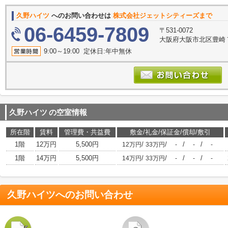
久野ハイツ
へのお問い合わせは
株式会社ジェットシティーズまで
06-6459-7809
〒531-0072
大阪府大阪市北区豊崎７丁
9:00～19:00 定休日:年中無休
久野ハイツ
の空室情報
所在階
賃料
管理費・共益費
敷金/礼金/保証金/償却/敷引
1階
12万円
5,500円
/
/
/
/
12万円
33万円
-
-
-
1階
14万円
5,500円
/
/
/
/
14万円
33万円
-
-
-
久野ハイツ
へのお問い合わせ