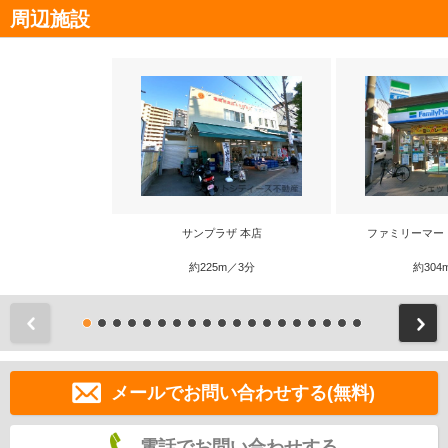
周辺施設
サンプラザ 本店
ファミリーマー
約225m／3分
約304
前
メールでお問い合わせする(無料)
電話でお問い合わせする