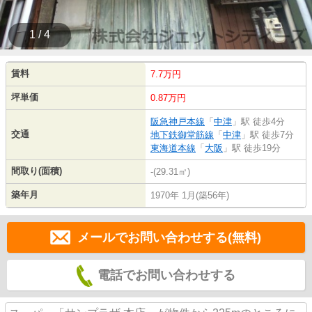
1 / 4
賃料
7.7万円
坪単価
0.87万円
阪急神戸本線
「
中津
」駅 徒歩4分
交通
地下鉄御堂筋線
「
中津
」駅 徒歩7分
東海道本線
「
大阪
」駅 徒歩19分
間取り(面積)
-(29.31㎡)
築年月
1970年 1月(築56年)
メールでお問い合わせする(無料)
電話でお問い合わせする