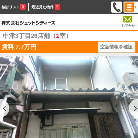
0
0
検討リスト
最近見た物件
お問合せ
中津3丁目26店舗（
1
室）
賃料
7.7万円
空室情報を確認