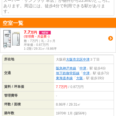
スーパー「サンプラザ 本店」が物件から225mのところに
あります。周辺には、徒歩4分で利用できる駅がありま
す。
空室一覧
7.7
万
円
NEW
(管理費・共益費 -)
敷：7万円｜礼：2ヶ月
坪単価：
0.87
万円
1-2階 / 29.31㎡ / 8.86坪
所在地
大阪府
大阪市北区
中津
３丁目
阪急神戸本線
「
中津
」駅 徒歩4分
交通
地下鉄御堂筋線
「
中津
」駅 徒歩7分
東海道本線
「
大阪
」駅 徒歩19分
賃料 / 坪単価
7.7万円
/ 0.87万円
管理費等
-
坪数 / 面積
8.86坪 / 29.31㎡
築年数
1970年 1月 (築56年)