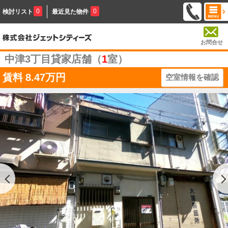
0
0
検討リスト
最近見た物件
お問合せ
中津3丁目貸家店舗（
1
室）
賃料
8.47万円
空室情報を確認