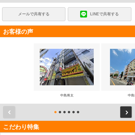
メールで共有する
LINEで共有する
お客様の声
中島将太
中島
前
こだわり特集