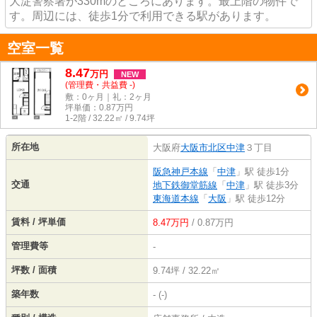
大淀警察署が330mのところにあります。最上階の物件で
す。周辺には、徒歩1分で利用できる駅があります。
空室一覧
8.47
万
円
NEW
(管理費・共益費 -)
敷：0ヶ月｜礼：2ヶ月
坪単価：
0.87
万円
1-2階 / 32.22㎡ / 9.74坪
所在地
大阪府
大阪市北区
中津
３丁目
阪急神戸本線
「
中津
」駅 徒歩1分
交通
地下鉄御堂筋線
「
中津
」駅 徒歩3分
東海道本線
「
大阪
」駅 徒歩12分
賃料 / 坪単価
8.47万円
/ 0.87万円
管理費等
-
坪数 / 面積
9.74坪 / 32.22㎡
築年数
- (-)