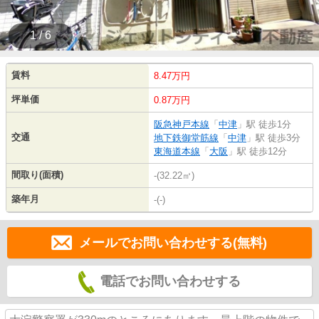
1 / 6
賃料
8.47万円
坪単価
0.87万円
阪急神戸本線
「
中津
」駅 徒歩1分
交通
地下鉄御堂筋線
「
中津
」駅 徒歩3分
東海道本線
「
大阪
」駅 徒歩12分
間取り(面積)
-(32.22㎡)
築年月
-(-)
メールでお問い合わせする(無料)
電話でお問い合わせする