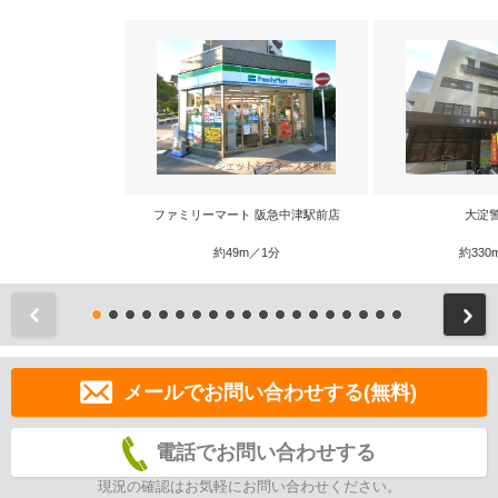
ファミリーマート 阪急中津駅前店
大淀
約49m／1分
約330
前
メールでお問い合わせする(無料)
電話でお問い合わせする
現況の確認はお気軽にお問い合わせください。