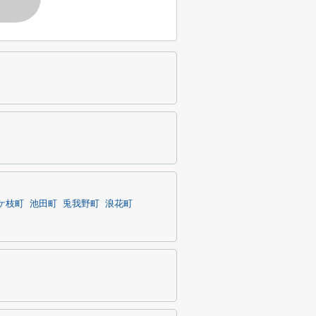
ケ枝町
池田町
兎我野町
浪花町