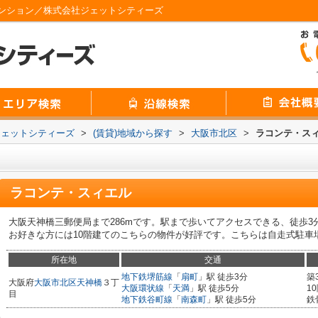
ンション／株式会社ジェットシティーズ
ジェットシティーズ
>
(賃貸)地域から探す
>
大阪市北区
>
ラコンテ・ス
ラコンテ・スィエル
大阪天神橋三郵便局まで286mです。駅まで歩いてアクセスできる、徒歩
お好きな方には10階建てのこちらの物件が好評です。こちらは自走式駐車
所在地
交通
地下鉄堺筋線
「
扇町
」駅 徒歩3分
築
大阪府
大阪市北区
天神橋
３丁
大阪環状線
「
天満
」駅 徒歩5分
1
目
地下鉄谷町線
「
南森町
」駅 徒歩5分
鉄