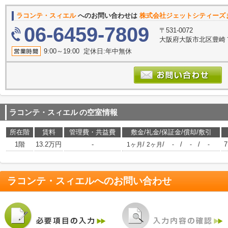
ラコンテ・スィエル
へのお問い合わせは
株式会社ジェットシティーズ
06-6459-7809
〒531-0072
大阪府大阪市北区豊崎７丁
9:00～19:00 定休日:年中無休
ラコンテ・スィエル
の空室情報
所在階
賃料
管理費・共益費
敷金/礼金/保証金/償却/敷引
1階
13.2万円
-
/
/
/
/
7
1ヶ月
2ヶ月
-
-
-
ラコンテ・スィエル
へのお問い合わせ