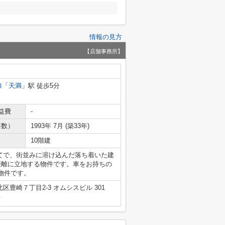
情報の見方
【店舗事務所】
線
「
天満
」駅 徒歩5分
益費
-
年数）
1993年 7月 (築33年)
10階建
建てで、街並みに溶け込んだ落ち着いた建
距離に立地する物件です。車をお持ちの
物件です。
区豊崎７丁目2-3 オムシスビル 301
号