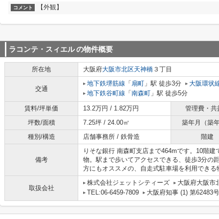
【外観】
コメント
ラコンテ・スィエル
の物件概要
所在地
大阪府
大阪市北区
天神橋
３丁目
地下鉄堺筋線
「
扇町
」駅 徒歩3分
大阪環状
交通
地下鉄谷町線
「
南森町
」駅 徒歩5分
賃料/坪単価
13.2万円 / 1.82万円
管理費・共
坪数/面積
7.25坪 / 24.00㎡
築年月（築
種別/構造
店舗事務所 / 鉄骨造
階建
りそな銀行 南森町支店まで464mです。10階
備考
物。駅まで歩いてアクセスできる、徒歩3分の
方にもオススメの、自走式駐車場を利用できる
株式会社ジェットシティーズ
大阪府大阪市北
取扱会社
TEL:06-6459-7809
大阪府知事 (1) 第62483