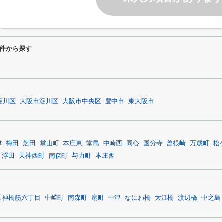
件から探す
淀川区
大阪市淀川区
大阪市中央区
豊中市
東大阪市
津
梅田
芝田
堂山町
本庄東
堂島
中崎西
同心
国分寺
曾根崎
万歳町
松
浮田
天神西町
南森町
与力町
本庄西
天神橋筋六丁目
中崎町
南森町
扇町
中津
なにわ橋
大江橋
渡辺橋
中之島