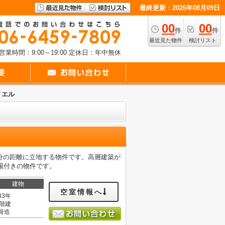
最終更新：2026年08月09日
00
00
件
件
最近見た物件
検討リスト
営業時間：9:00～19:00
定休日：年中無休
ィエル
3分の距離に立地する物件です。高層建築が
場付きの物件です。
建物
空室情報へ
33年
0階建
骨造