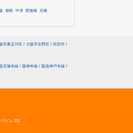
阪
都島
中津
肥後橋
京橋
阪市東淀川区
/
大阪市生野区
/
吹田市
/
急宝塚本線
/
阪神本線
/
阪急神戸本線
/
スビル 301