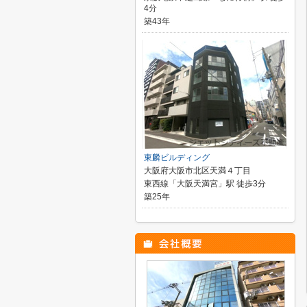
4分
築43年
東麟ビルディング
大阪府大阪市北区天満４丁目
東西線「大阪天満宮」駅 徒歩3分
築25年