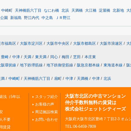
中崎町
天神橋筋六丁目
なにわ橋
北浜
天満橋
大江橋
淀屋橋
北新地
大
城公園
新福島
野江内代
中之島
ＪＲ野江
阪市福島区
/
大阪市淀川区
/
大阪市中央区
/
大阪市都島区
/
大阪市浪速区
/
大
豊崎
/
中津
/
天満
/
東天満
/
同心
/
梅田
/
芝田
/
本庄東
大阪環状線
/
地下鉄堺筋線
/
地下鉄御堂筋線
/
阪急京都本線
/
東海道本線
/
阪
天満
/
中崎町
/
天神橋筋六丁目
/
扇町
/
中津
/
天満橋
/
中津
/
北浜
大阪市北区の中古マンション
築浅（5年以
スタッフ紹介
仲介手数料無料の賃貸は
お客様の声
株式会社ジェットシティーズ
安
周辺施設検索
大阪府大阪市北区豊崎７丁目2-3 オムシ
人不要
お問い合わせ
TEL:06-6459-7809
用賃貸