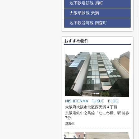
地下鉄堺筋線 扇町
大阪環状線 天満
地下鉄谷町線 南森町
おすすめ物件
NISHITENMA FUKUE BLDG
大阪府大阪市北区西天満４丁目
京阪電鉄中之島線「なにわ橋」駅 徒歩
7分
築8年