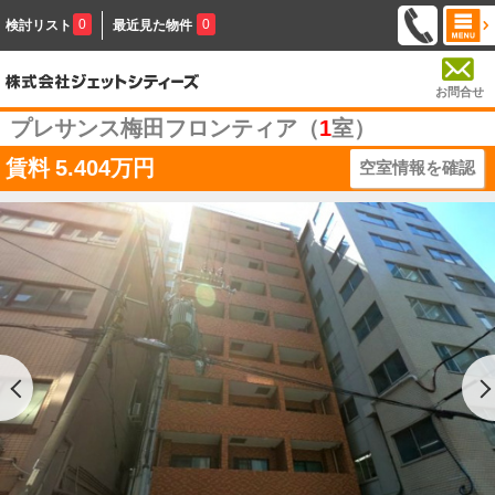
0
0
検討リスト
最近見た物件
お問合せ
プレサンス梅田フロンティア（
1
室）
賃料
5.404万円
空室情報を確認