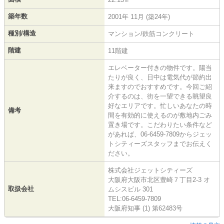
築年数
2001年 11月 (築24年)
種別/構造
マンション/鉄筋コンクリート
階建
11階建
エレベーター付きの物件です。陽当
たりが良く、日中は電気代が節約出
来ますのでおすすめです。今回ご紹
介するのは、街を一望できる眺望良
好なエリアです。忙しいあなたの時
備考
間を有効的に使えるのが敷地内ごみ
置き場です。こだわりたい条件など
があれば、06-6459-7809からジェッ
トシティーズスタッフまでお伝えく
ださい。
株式会社ジェットシティーズ
大阪府大阪市北区豊崎７丁目2-3 オ
取扱会社
ムシスビル 301
TEL:06-6459-7809
大阪府知事 (1) 第62483号