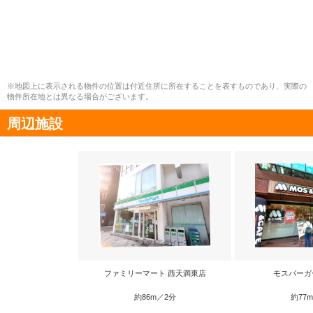
※地図上に表示される物件の位置は付近住所に所在することを表すものであり、実際の
物件所在地とは異なる場合がございます。
周辺施設
ファミリーマート 西天満東店
モスバーガ
約86m／2分
約77