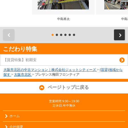
中島将太
中島
前
こだわり特集
【賃貸特集】初期安
大阪市北区の中古マンション｜株式会社ジェットシティーズ
>
(賃貸)地域から
探す
>
大阪市北区
>
プレサンス梅田フロンティア
ページトップに戻る
営業時間:9:00～19:00
定休日:年中無休
ホーム
会社概要