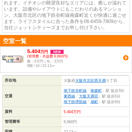
れます。イチオシの眺望良好なエリアには、癒しが溢れて
います。設備やレイアウトにもこだわりのあるマンショ
ン。大阪市北区の地下鉄谷町線南森町近くが快適に過ごせ
ます。ライフスタイルに合った条件を06-6459-7809から、
当社ジェットシティーズまでお申し付け下さい。
空室一覧
5.404
万
円
NEW
(管理費・共益費 9,960円)
敷：0万円｜礼：3万円
8階 / 1K / 22.13㎡
所在地
大阪府
大阪市北区
西天満
５丁目
地下鉄谷町線
「
南森町
」駅 徒歩3分
交通
東西線
「
大阪天満宮
」駅 徒歩5分
地下鉄堺筋線
「
扇町
」駅 徒歩9分
賃料
5.404万円
管理費等
9,960円
面積
22.13㎡