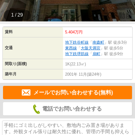
1 / 29
賃料
5.404万円
地下鉄谷町線
「
南森町
」駅 徒歩3分
交通
東西線
「
大阪天満宮
」駅 徒歩5分
地下鉄堺筋線
「
扇町
」駅 徒歩9分
間取り(面積)
1K(22.13㎡)
築年月
2001年 11月(築24年)
メールでお問い合わせする(無料)
電話でお問い合わせする
手軽にゴミ出しがしやすい、敷地内ごみ置き場がありま
す。外観タイル張りは耐久性に優れ、管理の手間も抑えら