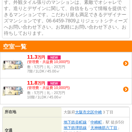
す。外観タイル張りのマンションは、素敵でオシャレで
す。造りとデザインに関して、自信をもって情報を提供で
きるマンションです。こだわり派も満足できるデザイナー
ズマンションです。06-6459-7809よりジェットシティーズ
へお問い合わせ下さい。お気軽にお問い合わせ下さい。お
待ちしております。
空室一覧
11.3
万
円
NEW
(管理費・共益費 10,000円)
敷：5万円｜礼：20万円
7階 / 1LDK / 45.00㎡
11.8
万
円
NEW
(管理費・共益費 10,000円)
敷：5万円｜礼：20万円
10階 / 1LDK / 45.00㎡
所在地
大阪府
大阪市北区
中崎
３丁目
地下鉄谷町線
「
中崎町
」駅 徒歩5分
地下鉄堺筋線
「
天神橋筋六丁目
」
交通