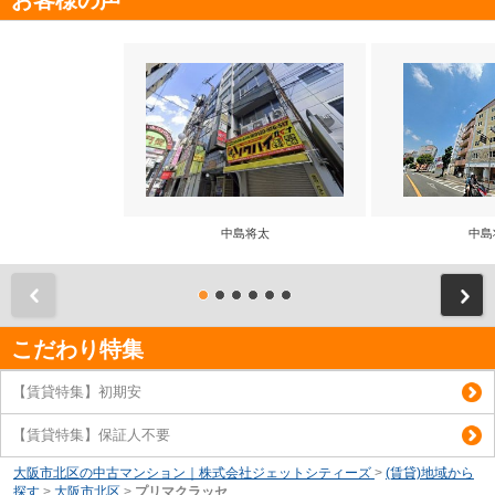
お客様の声
中島将太
中島
前
こだわり特集
【賃貸特集】初期安
【賃貸特集】保証人不要
大阪市北区の中古マンション｜株式会社ジェットシティーズ
>
(賃貸)地域から
探す
>
大阪市北区
>
プリマクラッセ