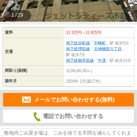
1 / 29
賃料
11.3万円～11.8万円
地下鉄谷町線
「
中崎町
」駅 徒歩5分
地下鉄堺筋線
「
天神橋筋六丁目
」
交通
駅 徒歩7分
地下鉄御堂筋線
「
中津
」駅 徒歩11分
間取り(面積)
1LDK(45.00㎡)
築年月
2009年 2月(築17年)
メールでお問い合わせする(無料)
電話でお問い合わせする
敷地内ごみ置き場は、ごみを捨てる手間を減らしてくれま