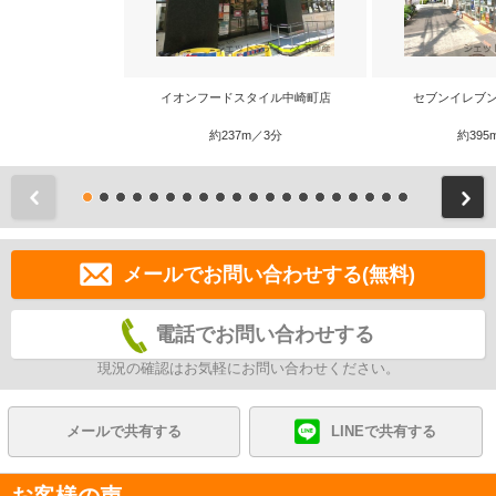
イオンフードスタイル中崎町店
セブンイレブン
約237m／3分
約395
前
メールでお問い合わせする(無料)
電話でお問い合わせする
現況の確認はお気軽にお問い合わせください。
メールで共有する
LINEで共有する