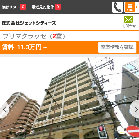
0
0
検討リスト
最近見た物件
お問合せ
プリマクラッセ（
2
室）
賃料
11.3
万円～
空室情報を確認