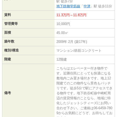
駅 徒歩7分
地下鉄御堂筋線
「
中津
」駅 徒歩11分
賃料
11.3万円～11.8万円
管理費等
10,000円
面積
45.00㎡
築年数
2009年 2月 (築17年)
種別/構造
マンション/鉄筋コンクリート
階建
12階建
こちらはエレベーター付き物件で
す。近隣住民にとっても快適になる
敷地内ごみ置き場付きです。地上12
階建てのこの物件なら景色もバッチ
リです。徒歩5分で駅にアクセスでき
備考
る物件です。地下鉄谷町線中崎町周
辺の賃貸情報のことなら、地域に特
化したジェットシティーズにお問い
合わせ下さい。ご連絡は06-6459-780
9からお気軽にどうぞ、お待ちしてお