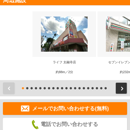
周辺施設
ライフ 太融寺店
セブンイレブン
約88m／2分
約232
前
メールでお問い合わせする(無料)
電話でお問い合わせする