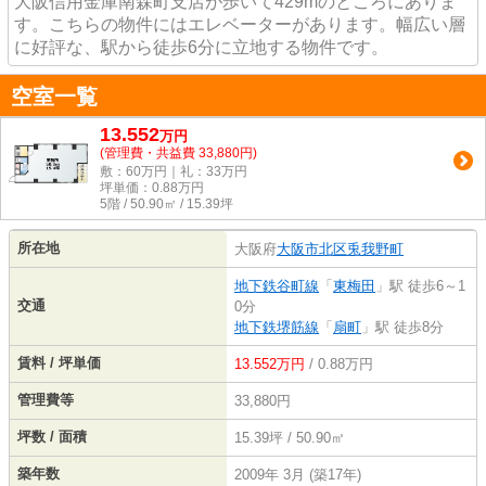
大阪信用金庫南森町支店が歩いて429mのところにありま
す。こちらの物件にはエレベーターがあります。幅広い層
に好評な、駅から徒歩6分に立地する物件です。
空室一覧
13.552
万
円
(管理費・共益費 33,880円)
敷：60万円｜礼：33万円
坪単価：
0.88
万円
5階 / 50.90㎡ / 15.39坪
所在地
大阪府
大阪市北区
兎我野町
地下鉄谷町線
「
東梅田
」駅 徒歩6～1
交通
0分
地下鉄堺筋線
「
扇町
」駅 徒歩8分
賃料 / 坪単価
13.552万円
/ 0.88万円
管理費等
33,880円
坪数 / 面積
15.39坪 / 50.90㎡
築年数
2009年 3月 (築17年)