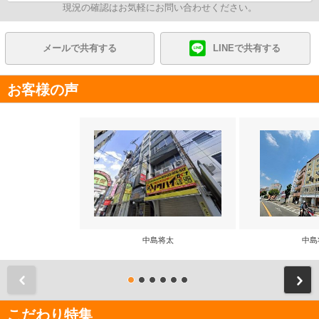
現況の確認はお気軽にお問い合わせください。
メールで共有する
LINEで共有する
お客様の声
中島将太
中島
前
こだわり特集