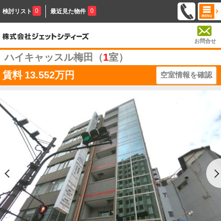
0
0
検討リスト
最近見た物件
お問合せ
ハイキャッスル梅田（
1
室）
賃料
13.552万円
空室情報を確認