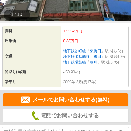
1 / 10
賃料
13.552万円
坪単価
0.88万円
地下鉄谷町線
「
東梅田
」駅 徒歩6分
交通
地下鉄御堂筋線
「
梅田
」駅 徒歩10分
地下鉄堺筋線
「
扇町
」駅 徒歩8分
間取り(面積)
-(50.90㎡)
築年月
2009年 3月(築17年)
メールでお問い合わせする(無料)
電話でお問い合わせする