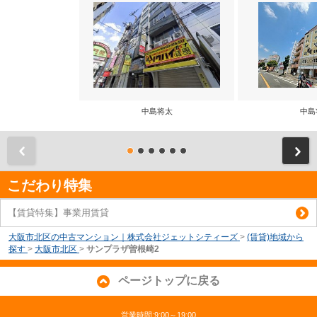
中島将太
中島
前
こだわり特集
【賃貸特集】事業用賃貸
大阪市北区の中古マンション｜株式会社ジェットシティーズ
>
(賃貸)地域から
探す
>
大阪市北区
>
サンプラザ曽根崎2
ページトップに戻る
営業時間:9:00～19:00