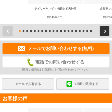
デイリーヤマザキ 梅田お初天神店
吉野家 
約145m／2分
約325
前
メールでお問い合わせする(無料)
電話でお問い合わせする
現況の確認はお気軽にお問い合わせください。
メールで共有する
LINEで共有する
お客様の声