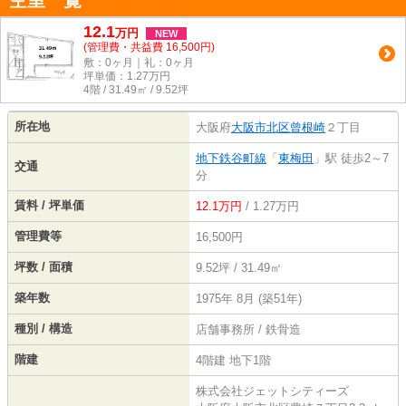
空室一覧
12.1
万
円
NEW
(管理費・共益費 16,500円)
敷：0ヶ月｜礼：0ヶ月
坪単価：
1.27
万円
4階 / 31.49㎡ / 9.52坪
所在地
大阪府
大阪市北区
曾根崎
２丁目
地下鉄谷町線
「
東梅田
」駅 徒歩2～7
交通
分
賃料 / 坪単価
12.1万円
/ 1.27万円
管理費等
16,500円
坪数 / 面積
9.52坪 / 31.49㎡
築年数
1975年 8月 (築51年)
種別 / 構造
店舗事務所 / 鉄骨造
階建
4階建 地下1階
株式会社ジェットシティーズ