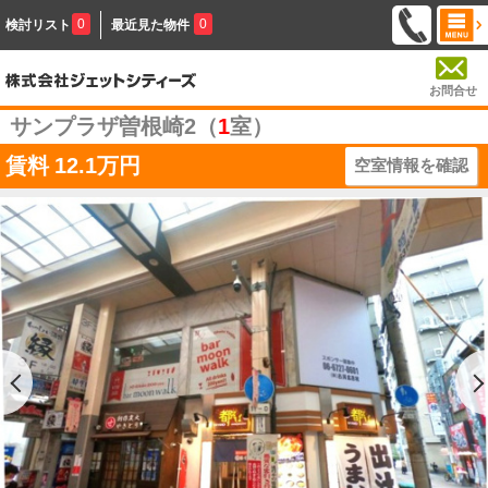
0
0
検討リスト
最近見た物件
お問合せ
サンプラザ曽根崎2（
1
室）
賃料
12.1万円
空室情報を確認