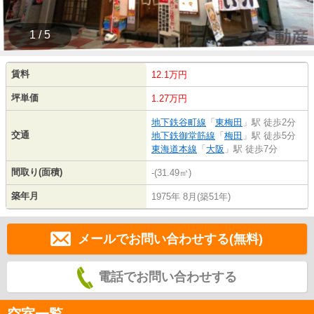
1 / 5
賃料
12.1万円
坪単価
1.27万円
地下鉄谷町線
「
東梅田
」駅 徒歩2分
交通
地下鉄御堂筋線
「
梅田
」駅 徒歩5分
東海道本線
「
大阪
」駅 徒歩7分
間取り(面積)
-(31.49㎡)
築年月
1975年 8月(築51年)
メールでお問い合わせする(無料)
電話でお問い合わせする