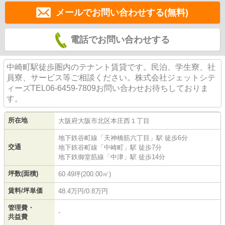
メールでお問い合わせする(無料)
電話でお問い合わせする
中崎町駅徒歩圏内のテナント賃貸です。民泊、学生寮、社
員寮、サービス等ご相談ください。株式会社ジェットシテ
ィーズTEL06-6459-7809お問い合わせお待ちしておりま
す。
所在地
大阪府
大阪市北区
本庄西
１丁目
地下鉄谷町線
「
天神橋筋六丁目
」駅 徒歩6分
交通
地下鉄谷町線
「
中崎町
」駅 徒歩7分
地下鉄御堂筋線
「
中津
」駅 徒歩14分
坪数(面積)
60.49坪(200.00㎡)
賃料/坪単価
48.4万円/0.8万円
管理費・
-
共益費