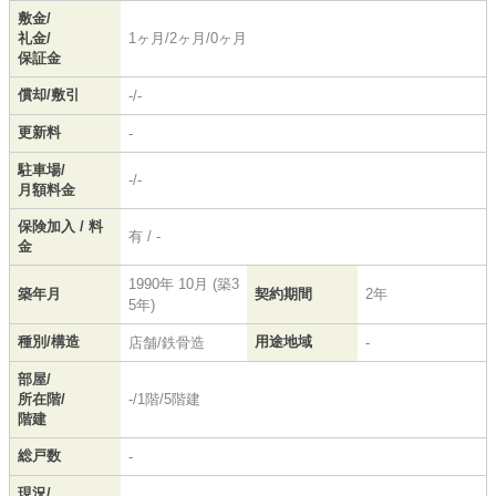
敷金/
礼金/
1ヶ月/2ヶ月/0ヶ月
保証金
償却/敷引
-/-
更新料
-
駐車場/
-/-
月額料金
保険加入 / 料
有 / -
金
1990年 10月 (築3
築年月
契約期間
2年
5年)
種別/構造
用途地域
店舗/鉄骨造
-
部屋/
所在階/
-/1階/5階建
階建
総戸数
-
現況/