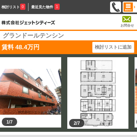
0
1
検討リスト
最近見た物件
お問合せ
グランドールテンシン
賃料
48.4
万円
検討リストに追加
1/7
2/7