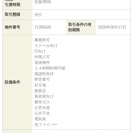
空家/即時
引渡時期
取引態様
仲介
取引条件の有
物件番号
71356926
2026年08月17日
効期限
事務所可
スクール向け
IT向け
外国人可
居抜物件
２４時間利用可能
視認性良好
即営業可
設備条件
好立地
路面店
美容室向け
都市ガス
公営水道
公共下水
電気有
光ファイバー