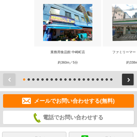
業務用食品館 中崎町店
ファミリーマー
約360m／5分
約338
前
メールでお問い合わせする(無料)
電話でお問い合わせする