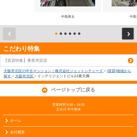
中島将太
中島
前
こだわり特集
【賃貸特集】事業用賃貸
大阪市北区の中古マンション｜株式会社ジェットシティーズ
>
(賃貸)地域から
探す
>
大阪市北区
>
インテリジェントビル24東天満
ページトップに戻る
営業時間:9:00～19:00
定休日:年中無休
ホーム
会社概要