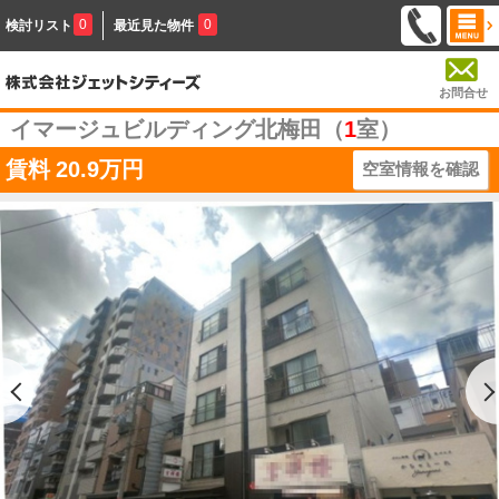
0
0
検討リスト
最近見た物件
お問合せ
イマージュビルディング北梅田（
1
室）
賃料
20.9万円
空室情報を確認