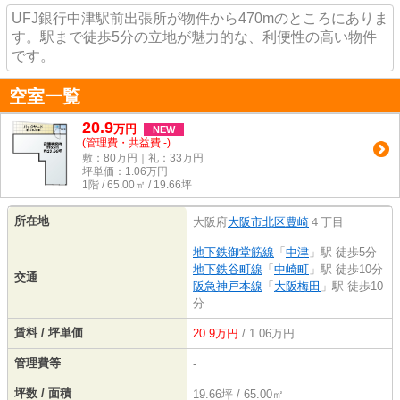
UFJ銀行中津駅前出張所が物件から470mのところにありま
す。駅まで徒歩5分の立地が魅力的な、利便性の高い物件
です。
空室一覧
20.9
万
円
NEW
(管理費・共益費 -)
敷：80万円｜礼：33万円
坪単価：
1.06
万円
1階 / 65.00㎡ / 19.66坪
所在地
大阪府
大阪市北区
豊崎
４丁目
地下鉄御堂筋線
「
中津
」駅 徒歩5分
地下鉄谷町線
「
中崎町
」駅 徒歩10分
交通
阪急神戸本線
「
大阪梅田
」駅 徒歩10
分
賃料 / 坪単価
20.9万円
/ 1.06万円
管理費等
-
坪数 / 面積
19.66坪 / 65.00㎡