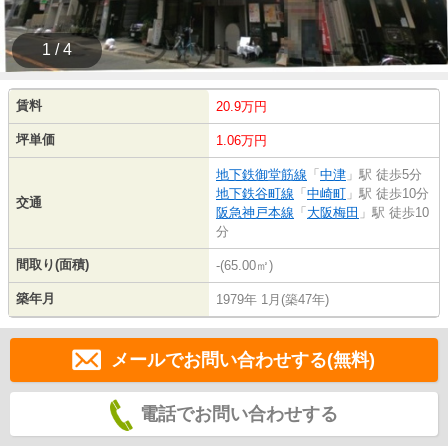
1 / 4
賃料
20.9万円
坪単価
1.06万円
地下鉄御堂筋線
「
中津
」駅 徒歩5分
地下鉄谷町線
「
中崎町
」駅 徒歩10分
交通
阪急神戸本線
「
大阪梅田
」駅 徒歩10
分
間取り(面積)
-(65.00㎡)
築年月
1979年 1月(築47年)
メールでお問い合わせする(無料)
電話でお問い合わせする