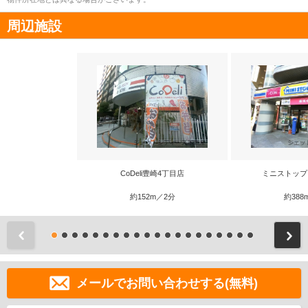
周辺施設
CoDeli豊崎4丁目店
ミニストップ
約152m／2分
約388
前
メールでお問い合わせする(無料)