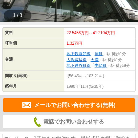
1 / 8
賃料
22.5456万円～41.2104万円
坪単価
1.32万円
地下鉄堺筋線
「
扇町
」駅 徒歩1分
交通
大阪環状線
「
天満
」駅 徒歩1分
地下鉄谷町線
「
中崎町
」駅 徒歩9分
間取り(面積)
-(56.46㎡～103.21㎡)
築年月
1990年 11月(築35年)
メールでお問い合わせする(無料)
電話でお問い合わせする