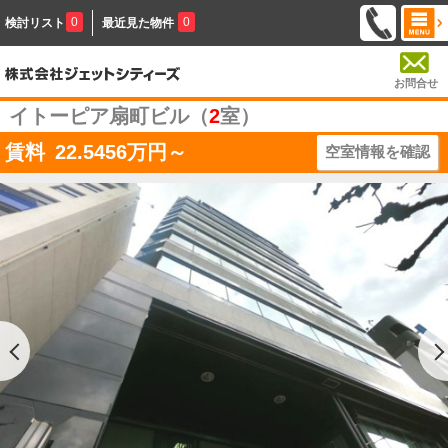
0
0
検討リスト
最近見た物件
お問合せ
イトーピア扇町ビル（
2
室）
賃料
22.5456
万円～
空室情報を確認