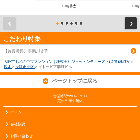
中島将太
中島
前
こだわり特集
【賃貸特集】事業用賃貸
大阪市北区の中古マンション｜株式会社ジェットシティーズ
>
(賃貸)地域から
探す
>
大阪市北区
>
イトーピア扇町ビル
ページトップに戻る
営業時間:9:00～19:00
定休日:年中無休
ホーム
会社概要
お問い合わせ