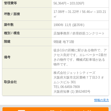
管理費等
56,364円～103,026円
17.08坪～31.22坪 / 56.46㎡～103.21
坪数 / 面積
㎡
築年数
1990年 11月 (築35年)
種別 / 構造
店舗事務所 / 鉄骨鉄筋コンクリート
階建
9階建 地下1階
徒歩1分の距離に駅がある物件で、ア
クセス良好です。エレベーター2基付
備考
きの物件です。機械式駐車場がある
物件です。
株式会社ジェットシティーズ
大阪府大阪市北区豊崎７丁目2-3 オ
取扱会社
ムシスビル 301
TEL:06-6459-7809
大阪府知事 (1) 第62483号
情報の見方