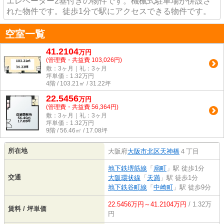
エレベーター2基付きの物件です。機械式駐車場が併設さ
れた物件です。徒歩1分で駅にアクセスできる物件です。
空室一覧
41.2104
万
円
(管理費・共益費 103,026円)
敷：3ヶ月｜礼：3ヶ月
坪単価：
1.32
万円
4階 / 103.21㎡ / 31.22坪
22.5456
万
円
(管理費・共益費 56,364円)
敷：3ヶ月｜礼：3ヶ月
坪単価：
1.32
万円
9階 / 56.46㎡ / 17.08坪
所在地
大阪府
大阪市北区
天神橋
４丁目
地下鉄堺筋線
「
扇町
」駅 徒歩1分
交通
大阪環状線
「
天満
」駅 徒歩1分
地下鉄谷町線
「
中崎町
」駅 徒歩9分
22.5456万円～41.2104万円
/ 1.32万
賃料 / 坪単価
円