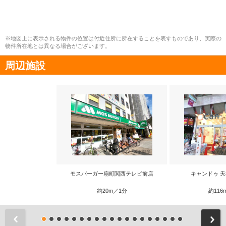
※地図上に表示される物件の位置は付近住所に所在することを表すものであり、実際の
物件所在地とは異なる場合がございます。
周辺施設
モスバーガー扇町関西テレビ前店
キャンドゥ 
約20m／1分
約116
前