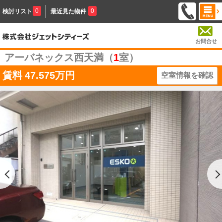
0
0
検討リスト
最近見た物件
お問合せ
アーバネックス西天満（
1
室）
賃料
47.575万円
空室情報を確認