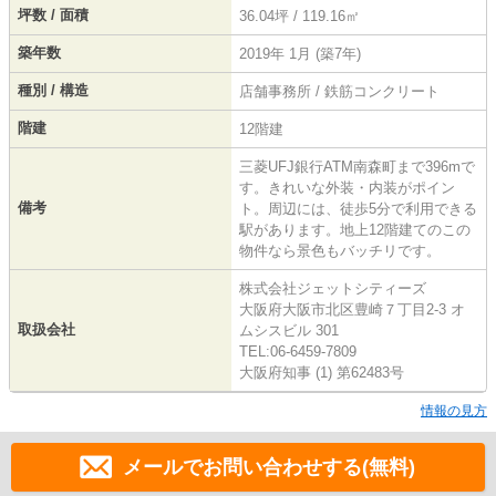
坪数 / 面積
36.04坪 / 119.16㎡
築年数
2019年 1月 (築7年)
種別 / 構造
店舗事務所 / 鉄筋コンクリート
階建
12階建
三菱UFJ銀行ATM南森町まで396mで
す。きれいな外装・内装がポイン
備考
ト。周辺には、徒歩5分で利用できる
駅があります。地上12階建てのこの
物件なら景色もバッチリです。
株式会社ジェットシティーズ
大阪府大阪市北区豊崎７丁目2-3 オ
取扱会社
ムシスビル 301
TEL:06-6459-7809
大阪府知事 (1) 第62483号
情報の見方
メールでお問い合わせする(無料)