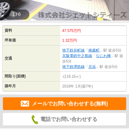
1 / 6
賃料
47.575万円
坪単価
1.32万円
地下鉄谷町線
「
南森町
」駅 徒歩5分
京阪電鉄中之島線
「
なにわ橋
」駅 徒
交通
歩5分
地下鉄堺筋線
「
北浜
」駅 徒歩5分
間取り(面積)
-(119.16㎡)
築年月
2019年 1月(築7年)
メールでお問い合わせする(無料)
電話でお問い合わせする