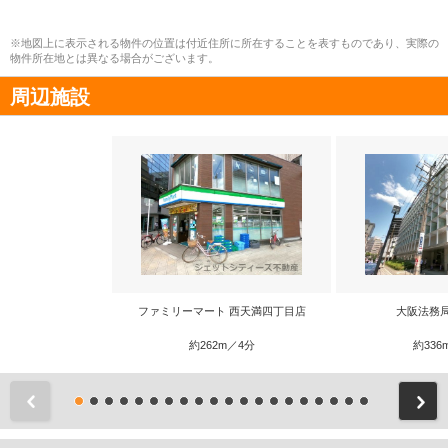
※地図上に表示される物件の位置は付近住所に所在することを表すものであり、実際の
物件所在地とは異なる場合がございます。
周辺施設
ファミリーマート 西天満四丁目店
大阪法務
約262m／4分
約336
前