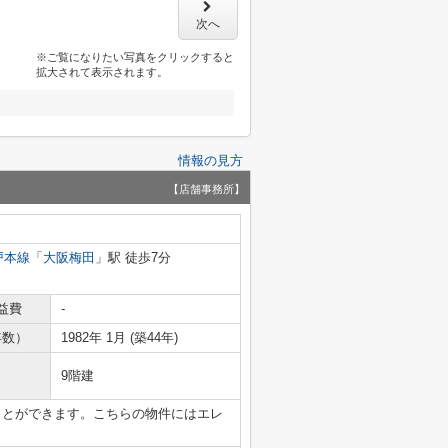
次へ
※ご覧になりたい写真をクリックすると
拡大されて表示されます。
情報の見方
【店舗事務所】
戸本線
「
大阪梅田
」駅 徒歩7分
益費
-
年数）
1982年 1月 (築44年)
9階建
ことができます。こちらの物件にはエレ