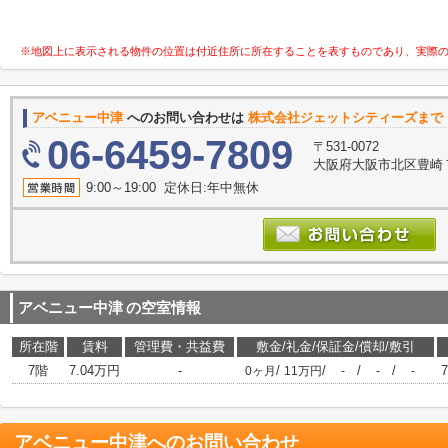
※地図上に表示される物件の位置は付近住所に所在することを表すものであり、実際
アベニュー中津
へのお問い合わせは
株式会社ジェットシティーズまで
06-6459-7809
〒531-0072
大阪府大阪市北区豊崎７丁
9:00～19:00 定休日:年中無休
アベニュー中津
の空室情報
所在階
賃料
管理費・共益費
敷金/礼金/保証金/償却/敷引
7階
7.04万円
-
/
/
/
/
7
0ヶ月
11万円
-
-
-
アベニュー中津
へのお問い合わせ