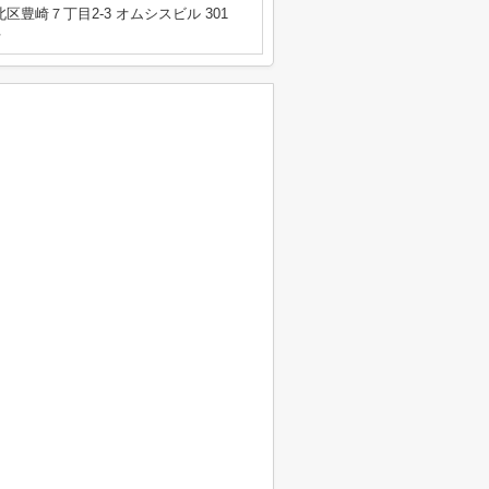
区豊崎７丁目2-3 オムシスビル 301
号