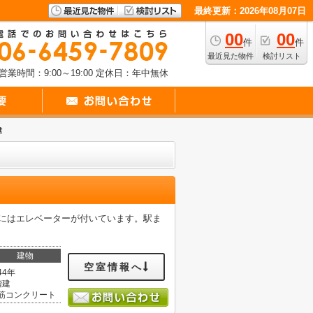
最終更新：2026年08月07日
00
00
件
件
最近見た物件
検討リスト
営業時間：9:00～19:00
定休日：年中無休
津
件にはエレベーターが付いています。駅ま
建物
空室情報へ
44年
階建
筋コンクリート