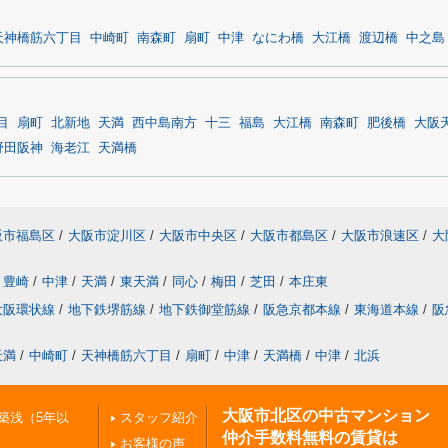
天神橋筋六丁目
中崎町
南森町
扇町
中津
なにわ橋
大江橋
渡辺橋
中之島
目
扇町
北新地
天満
西中島南方
十三
福島
大江橋
南森町
肥後橋
大阪
野田阪神
海老江
天満橋
阪市福島区
/
大阪市淀川区
/
大阪市中央区
/
大阪市都島区
/
大阪市浪速区
/
大
豊崎
/
中津
/
天満
/
東天満
/
同心
/
梅田
/
芝田
/
本庄東
大阪環状線
/
地下鉄堺筋線
/
地下鉄御堂筋線
/
阪急京都本線
/
東海道本線
/
阪
天満
/
中崎町
/
天神橋筋六丁目
/
扇町
/
中津
/
天満橋
/
中津
/
北浜
大阪市北区の中古マンション
築浅（5年以
スタッフ紹介
仲介手数料無料の賃貸は
お客様の声