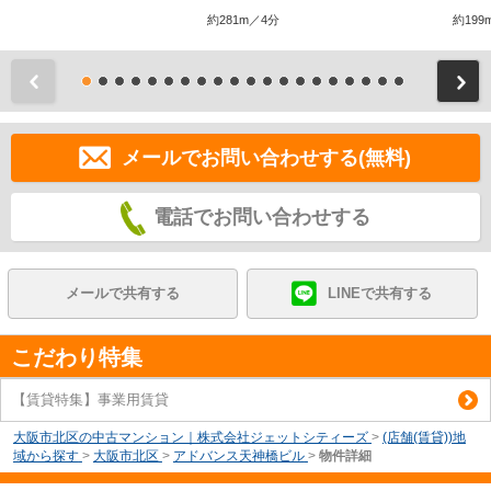
約281m／4分
約199
前
メールでお問い合わせする(無料)
電話でお問い合わせする
メールで共有する
LINEで共有する
こだわり特集
【賃貸特集】事業用賃貸
大阪市北区の中古マンション｜株式会社ジェットシティーズ
>
(店舗(賃貸))地
域から探す
>
大阪市北区
>
アドバンス天神橋ビル
>
物件詳細