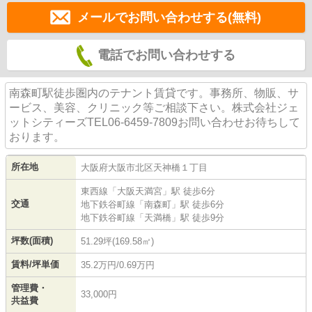
メールでお問い合わせする(無料)
電話でお問い合わせする
南森町駅徒歩圏内のテナント賃貸です。事務所、物販、サ
ービス、美容、クリニック等ご相談下さい。株式会社ジェ
ットシティーズTEL06-6459-7809お問い合わせお待ちして
おります。
所在地
大阪府
大阪市北区
天神橋
１丁目
東西線
「
大阪天満宮
」駅 徒歩6分
交通
地下鉄谷町線
「
南森町
」駅 徒歩6分
地下鉄谷町線
「
天満橋
」駅 徒歩9分
坪数(面積)
51.29坪(169.58㎡)
賃料/坪単価
35.2万円/0.69万円
管理費・
33,000円
共益費