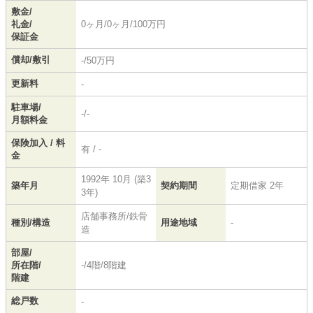
敷金/
礼金/
0ヶ月/0ヶ月/100万円
保証金
償却/敷引
-/50万円
更新料
-
駐車場/
-/-
月額料金
保険加入 / 料
有 / -
金
1992年 10月 (築3
築年月
契約期間
定期借家 2年
3年)
店舗事務所/鉄骨
種別/構造
用途地域
-
造
部屋/
所在階/
-/4階/8階建
階建
総戸数
-