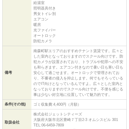
給湯室
照明器具付き
男女トイレ別
エアコン
暖房
光ファイバー
オートロック
防犯カメラ
南森町駅エリアのおすすめテナント賃貸です。広々と
した室内となっておりますのでスクール向けです。防
犯カメラが設置されており、トラブルや犯罪への不安
も和らぎます。エアコン付きなので暑い日も寒い日も
備考
安心して過ごせます。オートロックで管理されてお
り、不審者の侵入を抑止します。何でもそろっている
のでIT向けとなっているんですよ。広々とした室内と
なっておりますのでスクール向けです。不便を感じる
事は少ない好立地に位置していて魅力的です。
条件(その他)
ゴミ収集費:4,400円（月額）
株式会社ジェットシティーズ
大阪府大阪市北区豊崎７丁目2-3 オムシスビル 301
取扱会社
TEL:06-6459-7809