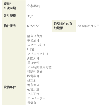
現況/
空家/即時
引渡時期
取引態様
仲介
取引条件の有
物件番号
69726729
2026年08月17日
効期限
陽当り良好
事務所可
スクール向け
IT向け
クリニック向け
外国人可
居抜物件
２４時間利用可能
視認性良好
即営業可
好立地
都市ガス
設備条件
公営水道
公共下水
エレベーター
電気有