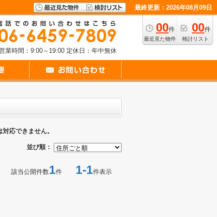
最終更新：2026年08月09日
00
00
件
件
最近見た物件
検討リスト
営業時間：9:00～19:00
定休日：年中無休
は対応できません。
並び順：
1
1-1
該当公開件数
件
件表示