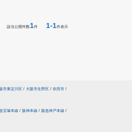
1
1-1
該当公開件数
件
件表示
阪市東淀川区
/
大阪市生野区
/
吹田市
/
急宝塚本線
/
阪神本線
/
阪急神戸本線
/