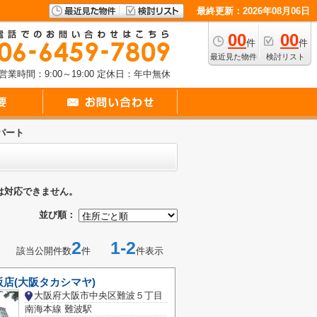
最終更新：2026年08月06日
00
00
件
件
最近見た物件
検討リスト
営業時間：9:00～19:00
定休日：年中無休
パート
は対応できません。
並び順：
2
1-2
該当公開件数
件
件表示
店(大阪タカシマヤ)
大阪府大阪市中央区難波５丁目
南海本線 難波駅