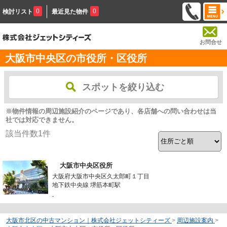
0
0
検討リスト
最近見た物件
お問合せ
大阪市中央区の市役所・区役所
スポットを絞り込む
※物件情報の周辺施設紹介のページであり、各店舗への問い合わせは当
社では対応できません。
該当件数
1
件
大阪市中央区役所
大阪府大阪市中央区久太郎町１丁目
地下鉄中央線 堺筋本町駅
-
大阪市北区の中古マンション｜株式会社ジェットシティーズ
>
周辺施設案内
>