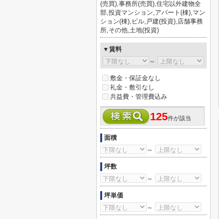
(売買),事務所(売買),住宅以外建物全
部,投資マンション,アパート(棟),マン
ション(棟),ビル,戸建(投資),店舗事務
所,その他,土地(投資)
▼賃料
～
敷金・保証金なし
礼金・敷引なし
共益費・管理費込み
125
件が該当
面積
～
坪数
～
坪単価
～