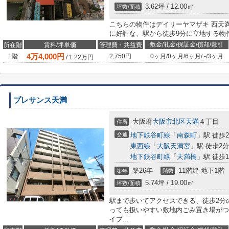
3.62坪 / 12.00㎡
坪数/面積
こちらの物件はデイリーヤマザキ 西天満
に好評な、駅から徒歩9分に立地する物
敷金/礼金/保証金/償却/敷引
所在階
賃料/坪単価
管理費・共益費
4
万
4,000
円
1階
2,750円
0ヶ月
/
0ヶ月
/
6ヶ月
/
-
/
3ヶ月
/
1.22
万円
プレサンス天満
大阪府
大阪市北区
天満
４丁目
住所
交通
地下鉄谷町線
「
南森町
」駅 徒歩
東西線
「
大阪天満宮
」駅 徒歩2分
地下鉄谷町線
「
天満橋
」駅 徒歩1
築26年
11階建 地下1階
築年
階数
5.74坪 / 19.00㎡
坪数/面積
駅まで歩いてアクセスできる、徒歩2分
っても扱いやすい敷地内ごみ置き場がつ
イプ...