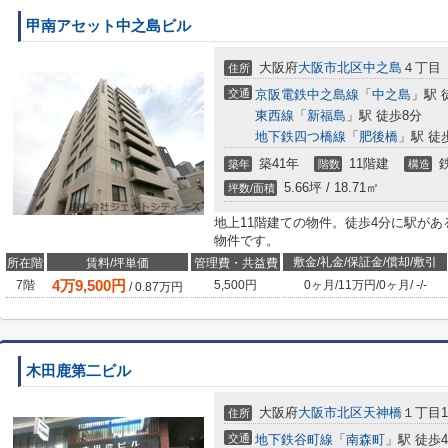
甲南アセット中之島ビル
大阪府
大阪市北区
中之島
４丁目
住所
交通
京阪電鉄中之島線
「
中之島
」駅 
東西線
「
新福島
」駅 徒歩8分
地下鉄四つ橋線
「
肥後橋
」駅 徒
築41年
11階建
築年
階数
構造
5.66坪 / 18.71㎡
坪数/面積
地上11階建ての物件。徒歩4分に駅が
物件です。
敷金/礼金/保証金/償却/敷引
所在階
賃料/坪単価
管理費・共益費
4
万
9,500
円
7階
5,500円
0ヶ月
/
11万円
/
0ヶ月
/
-
/
-
/
0.87
万円
木田鹿第二ビル
大阪府
大阪市北区
天神橋
１丁目19
住所
交通
地下鉄谷町線
「
南森町
」駅 徒歩