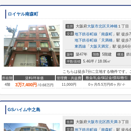
ロイヤル南森町
大阪府
大阪市北区
天神橋
１丁目
住所
交通
地下鉄谷町線
「
南森町
」駅 徒歩
地下鉄谷町線
「
天満橋
」駅 徒歩
東西線
「
大阪天満宮
」駅 徒歩6分
築47年
5階建
鉄
築年
階数
構造
5.46坪 / 18.06㎡
坪数/面積
こちらは徒歩7分に立地する物件です。
敷金/礼金/保証金/償却/敷引
所在階
賃料/坪単価
管理費・共益費
3
万
7,400
円
4階
11,000円
0ヶ月
/
5.5万円
/
0ヶ月
/
-
/
-
/
0.68
万円
GSハイム中之島
大阪府
大阪市北区
西天満
３丁目
住所
交通
地下鉄谷町線
「
南森町
」駅 徒歩