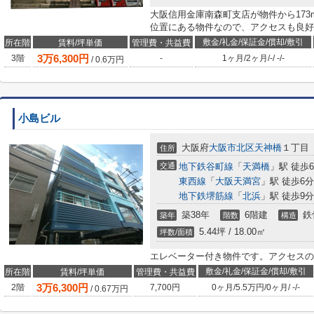
大阪信用金庫南森町支店が物件から173
位置にある物件なので、アクセスも良好
敷金/礼金/保証金/償却/敷引
所在階
賃料/坪単価
管理費・共益費
3
万
6,300
円
3階
-
1ヶ月
/
2ヶ月
/
-
/
-
/
-
/
0.6
万円
小島ビル
大阪府
大阪市北区
天神橋
１丁目
住所
交通
地下鉄谷町線
「
天満橋
」駅 徒歩
東西線
「
大阪天満宮
」駅 徒歩6分
地下鉄堺筋線
「
北浜
」駅 徒歩9分
築38年
6階建
鉄
築年
階数
構造
5.44坪 / 18.00㎡
坪数/面積
エレベーター付き物件です。アクセスの
敷金/礼金/保証金/償却/敷引
所在階
賃料/坪単価
管理費・共益費
3
万
6,300
円
2階
7,700円
0ヶ月
/
5.5万円
/
0ヶ月
/
-
/
-
/
0.67
万円