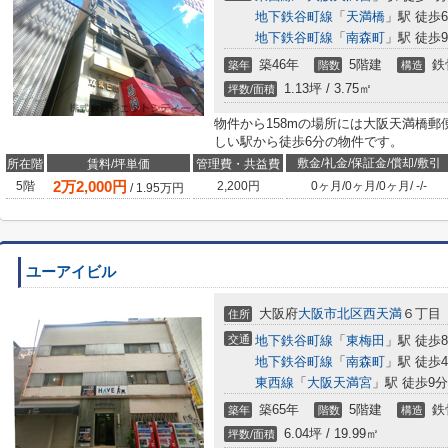
地下鉄谷町線
「
天満橋
」駅 徒歩
地下鉄谷町線
「
南森町
」駅 徒歩
築46年
5階建
鉄
築年
階数
構造
1.13坪 / 3.75㎡
坪数/面積
物件から158mの場所には大阪天満橋
しい駅から徒歩6分の物件です。
敷金/礼金/保証金/償却/敷引
所在階
賃料/坪単価
管理費・共益費
2
万
2,000
円
5階
2,200円
0ヶ月
/
0ヶ月
/
0ヶ月
/
-
/
-
/
1.95
万円
ユーアイビル
大阪府
大阪市北区
西天満
６丁目
住所
交通
地下鉄谷町線
「
東梅田
」駅 徒歩
地下鉄谷町線
「
南森町
」駅 徒歩
東西線
「
大阪天満宮
」駅 徒歩9分
築65年
5階建
鉄
築年
階数
構造
6.04坪 / 19.99㎡
坪数/面積