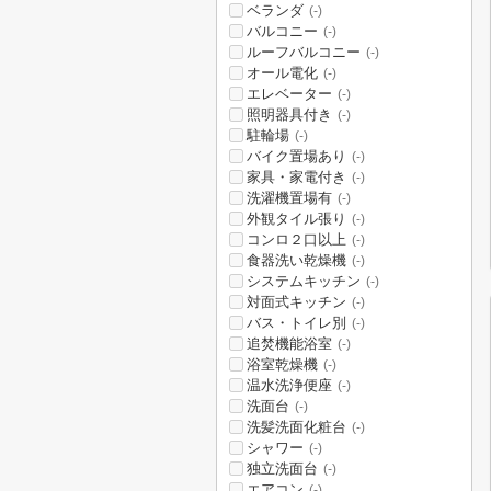
ベランダ
(-)
バルコニー
(-)
ルーフバルコニー
(-)
オール電化
(-)
エレベーター
(-)
照明器具付き
(-)
駐輪場
(-)
バイク置場あり
(-)
家具・家電付き
(-)
洗濯機置場有
(-)
外観タイル張り
(-)
コンロ２口以上
(-)
食器洗い乾燥機
(-)
システムキッチン
(-)
対面式キッチン
(-)
バス・トイレ別
(-)
追焚機能浴室
(-)
浴室乾燥機
(-)
温水洗浄便座
(-)
洗面台
(-)
洗髪洗面化粧台
(-)
シャワー
(-)
独立洗面台
(-)
エアコン
(-)