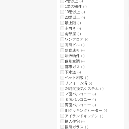
2階以上
(-)
1階の物件
(-)
10階以上
(-)
20階以上
(-)
最上階
(-)
南向き
(-)
角部屋
(-)
ワンフロア
(-)
高層ビル
(-)
飲食店可
(-)
居抜物件
(-)
個別空調
(-)
都市ガス
(-)
下水道
(-)
ペット相談
(-)
リフォーム済
(-)
24時間換気システム
(-)
２面バルコニー
(-)
３面バルコニー
(-)
両面バルコニー
(-)
IHクッキングヒーター
(-)
アイランドキッチン
(-)
輸入住宅
(-)
複層ガラス
(-)