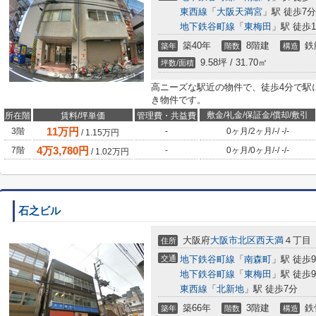
東西線
「
大阪天満宮
」駅 徒歩7分
地下鉄谷町線
「
東梅田
」駅 徒歩1
築40年
8階建
鉄
築年
階数
構造
9.58坪 / 31.70㎡
坪数/面積
高ニーズな駅近の物件で、徒歩4分で駅
き物件です。
敷金/礼金/保証金/償却/敷引
所在階
賃料/坪単価
管理費・共益費
11
万円
3階
-
0ヶ月
/
2ヶ月
/
-
/
-
/
-
/
1.15
万円
4
万
3,780
円
7階
-
0ヶ月
/
0ヶ月
/
-
/
-
/
-
/
1.02
万円
石之ビル
大阪府
大阪市北区
西天満
４丁目
住所
交通
地下鉄谷町線
「
南森町
」駅 徒歩
地下鉄谷町線
「
東梅田
」駅 徒歩
東西線
「
北新地
」駅 徒歩7分
築66年
3階建
鉄
築年
階数
構造