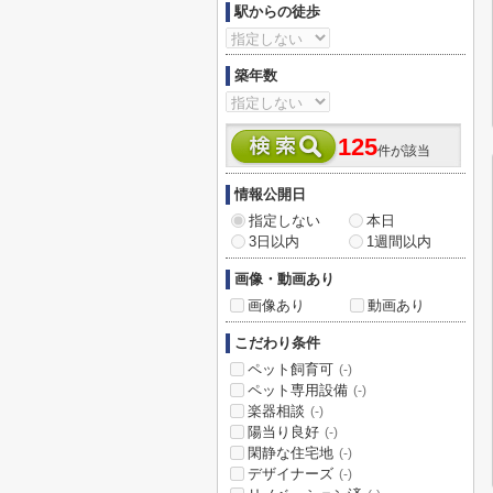
駅からの徒歩
築年数
125
件が該当
情報公開日
指定しない
本日
3日以内
1週間以内
画像・動画あり
画像あり
動画あり
こだわり条件
ペット飼育可
(-)
ペット専用設備
(-)
楽器相談
(-)
陽当り良好
(-)
閑静な住宅地
(-)
デザイナーズ
(-)