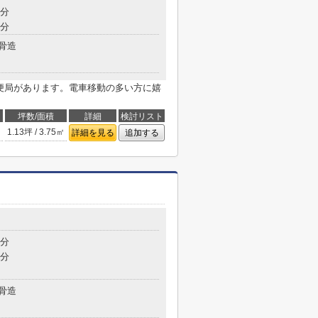
6分
9分
骨造
郵便局があります。電車移動の多い方に嬉
坪数/面積
詳細
検討リスト
1.13坪 / 3.75㎡
詳細を見る
追加する
8分
4分
骨造