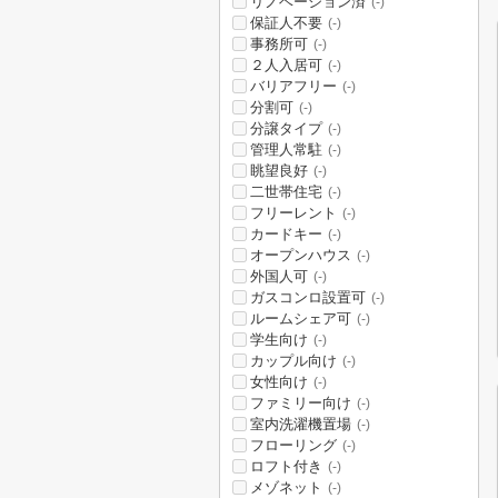
リノベーション済
(-)
保証人不要
(-)
事務所可
(-)
２人入居可
(-)
バリアフリー
(-)
分割可
(-)
分譲タイプ
(-)
管理人常駐
(-)
眺望良好
(-)
二世帯住宅
(-)
フリーレント
(-)
カードキー
(-)
オープンハウス
(-)
外国人可
(-)
ガスコンロ設置可
(-)
ルームシェア可
(-)
学生向け
(-)
カップル向け
(-)
女性向け
(-)
ファミリー向け
(-)
室内洗濯機置場
(-)
フローリング
(-)
ロフト付き
(-)
メゾネット
(-)