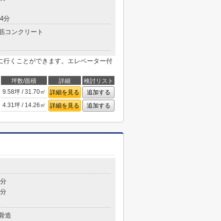
4分
筋コンクリート
に行くことができます。エレベーター付
坪数/面積
詳細
検討リスト
9.58坪 / 31.70㎡
詳細を見る
追加する
4.31坪 / 14.26㎡
詳細を見る
追加する
9分
9分
骨造