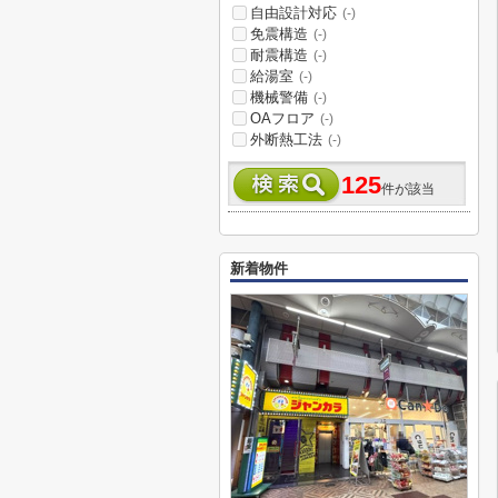
自由設計対応
(-)
免震構造
(-)
耐震構造
(-)
給湯室
(-)
機械警備
(-)
OAフロア
(-)
外断熱工法
(-)
125
件が該当
新着物件