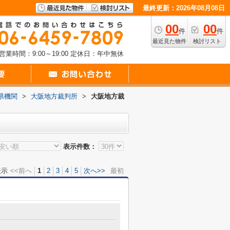
最終更新：2026年08月08日
00
00
件
件
最近見た物件
検討リスト
営業時間：9:00～19:00
定休日：年中無休
県機関
>
大阪地方裁判所
>
大阪地方裁
表示件数：
表示
<<前へ
1
2
3
4
5
次へ>>
最初