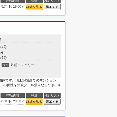
坪数/面積
詳細
検討リスト
5.74坪 / 19.00㎡
詳細を見る
追加する
目
歩4分
5分
歩7分
鉄筋コンクリート
構造
物件です。地上14階建てのマンション
ンの個性を外観タイル張りなら引き出す
坪数/面積
詳細
検討リスト
6.31坪 / 20.88㎡
詳細を見る
追加する