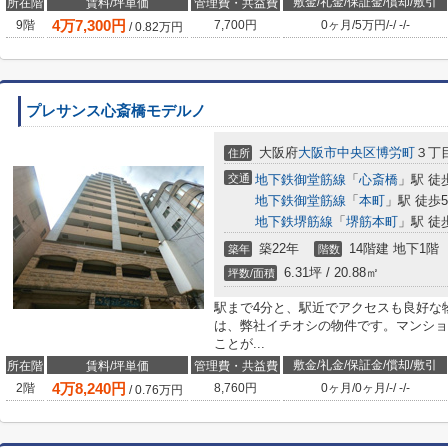
敷金/礼金/保証金/償却/敷引
所在階
賃料/坪単価
管理費・共益費
4
万
7,300
円
9階
7,700円
0ヶ月
/
5万円
/
-
/
-
/
-
/
0.82
万円
プレサンス心斎橋モデルノ
大阪府
大阪市中央区
博労町
３丁
住所
交通
地下鉄御堂筋線
「
心斎橋
」駅 徒
地下鉄御堂筋線
「
本町
」駅 徒歩
地下鉄堺筋線
「
堺筋本町
」駅 徒
築22年
14階建 地下1階
築年
階数
6.31坪 / 20.88㎡
坪数/面積
駅まで4分と、駅近でアクセスも良好な
は、弊社イチオシの物件です。マンショ
ことが...
敷金/礼金/保証金/償却/敷引
所在階
賃料/坪単価
管理費・共益費
4
万
8,240
円
2階
8,760円
0ヶ月
/
0ヶ月
/
-
/
-
/
-
/
0.76
万円