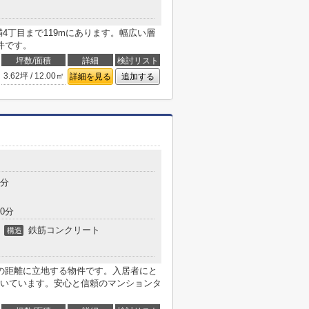
4丁目まで119mにあります。幅広い層
件です。
坪数/面積
詳細
検討リスト
3.62坪 / 12.00㎡
詳細を見る
追加する
2分
0分
鉄筋コンクリート
構造
の距離に立地する物件です。入居者にと
いています。安心と信頼のマンションタ