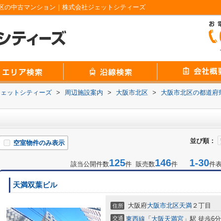
区の中古マンション｜株式会社ジェットシティーズ
ジェットシティーズ
>
周辺施設案内
>
大阪市北区
>
大阪市北区の都道府
並び順：
空室物件のみ表示
125
146
1-30
該当公開件数
件 販売数
件
件
天満双葉ビル
大阪府
大阪市北区
天満
２丁目
住所
交通
東西線
「
大阪天満宮
」駅 徒歩6分