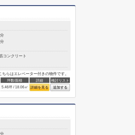
7分
7分
筋コンクリート
こちらはエレベーター付きの物件です。
坪数/面積
詳細
検討リスト
5.46坪 / 18.06㎡
詳細を見る
追加する
4分