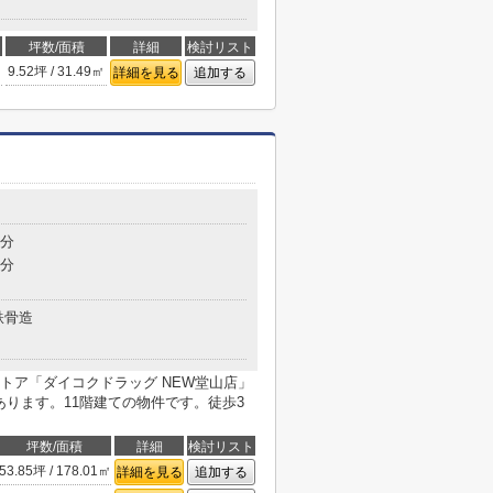
坪数/面積
詳細
検討リスト
9.52坪 / 31.49㎡
詳細を見る
追加する
3分
5分
鉄骨造
トア「ダイコクドラッグ NEW堂山店」
あります。11階建ての物件です。徒歩3
坪数/面積
詳細
検討リスト
53.85坪 / 178.01㎡
詳細を見る
追加する