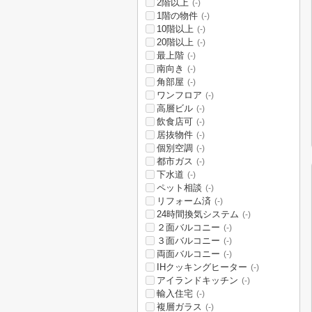
2階以上
(-)
1階の物件
(-)
10階以上
(-)
20階以上
(-)
最上階
(-)
南向き
(-)
角部屋
(-)
ワンフロア
(-)
高層ビル
(-)
飲食店可
(-)
居抜物件
(-)
個別空調
(-)
都市ガス
(-)
下水道
(-)
ペット相談
(-)
リフォーム済
(-)
24時間換気システム
(-)
２面バルコニー
(-)
３面バルコニー
(-)
両面バルコニー
(-)
IHクッキングヒーター
(-)
アイランドキッチン
(-)
輸入住宅
(-)
複層ガラス
(-)