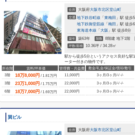
大阪府
大阪市北区
堂山町
住所
交通
地下鉄谷町線
「
東梅田
」駅 徒歩
地下鉄御堂筋線
「
梅田
」駅 徒歩
東海道本線
「
大阪
」駅 徒歩8分
築63年
8階建 地下1階
築年
階数
10.36坪 / 34.28㎡
坪数/面積
駅から徒歩5分というアクセス良好な駅
ーター付きの物件です。
敷金/礼金/保証金/償却/敷引
所在階
賃料/坪単価
管理費・共益費
18
万
8,000
円
3階
11,000円
3ヶ月
/
3ヶ月
/
-
/
-
/
-
/
1.81
万円
23
万
1,000
円
3階
22,000円
3ヶ月
/
3ヶ月
/
-
/
-
/
-
/
1.75
万円
18
万
7,000
円
6階
22,000円
3ヶ月
/
3ヶ月
/
-
/
-
/
-
/
1.69
万円
巽ビル
大阪府
大阪市北区
堂山町
住所