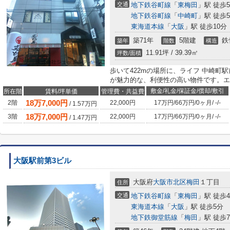
交通
地下鉄谷町線
「
東梅田
」駅 徒歩
地下鉄谷町線
「
中崎町
」駅 徒歩
東海道本線
「
大阪
」駅 徒歩10分
築71年
5階建
鉄
築年
階数
構造
11.91坪 / 39.39㎡
坪数/面積
歩いて422mの場所に、ライフ 中崎町
が魅力的な、利便性の高い物件です。エ
敷金/礼金/保証金/償却/敷引
所在階
賃料/坪単価
管理費・共益費
18
万
7,000
円
2階
22,000円
17万円
/
66万円
/
0ヶ月
/
-
/
-
/
1.57
万円
18
万
7,000
円
3階
22,000円
17万円
/
66万円
/
0ヶ月
/
-
/
-
/
1.47
万円
大阪駅前第3ビル
大阪府
大阪市北区
梅田
１丁目
住所
交通
地下鉄谷町線
「
東梅田
」駅 徒歩
東海道本線
「
大阪
」駅 徒歩5分
地下鉄御堂筋線
「
梅田
」駅 徒歩