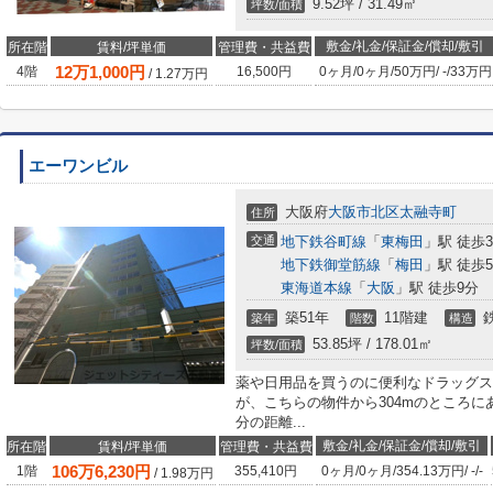
9.52坪 / 31.49㎡
坪数/面積
敷金/礼金/保証金/償却/敷引
所在階
賃料/坪単価
管理費・共益費
12
万
1,000
円
4階
16,500円
0ヶ月
/
0ヶ月
/
50万円
/
-
/
33万円
/
1.27
万円
エーワンビル
大阪府
大阪市北区
太融寺町
住所
交通
地下鉄谷町線
「
東梅田
」駅 徒歩
地下鉄御堂筋線
「
梅田
」駅 徒歩
東海道本線
「
大阪
」駅 徒歩9分
築51年
11階建
築年
階数
構造
53.85坪 / 178.01㎡
坪数/面積
薬や日用品を買うのに便利なドラッグス
が、こちらの物件から304mのところに
分の距離...
敷金/礼金/保証金/償却/敷引
所在階
賃料/坪単価
管理費・共益費
106
万
6,230
円
1階
355,410円
0ヶ月
/
0ヶ月
/
354.13万円
/
-
/
-
/
1.98
万円