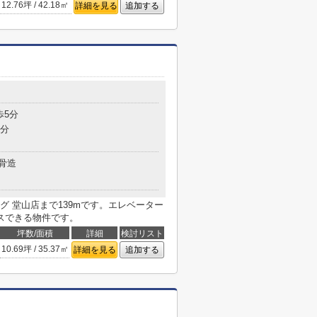
12.76坪 / 42.18㎡
詳細を見る
追加する
歩5分
7分
骨造
 堂山店まで139mです。エレベーター
スできる物件です。
坪数/面積
詳細
検討リスト
10.69坪 / 35.37㎡
詳細を見る
追加する