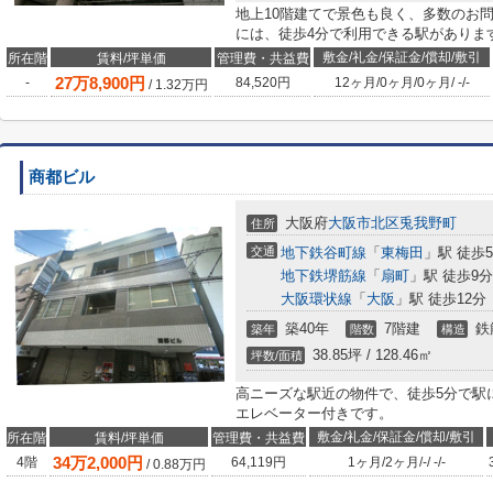
地上10階建てで景色も良く、多数のお
には、徒歩4分で利用できる駅がありま
敷金/礼金/保証金/償却/敷引
所在階
賃料/坪単価
管理費・共益費
27
万
8,900
円
-
84,520円
12ヶ月
/
0ヶ月
/
0ヶ月
/
-
/
-
/
1.32
万円
商都ビル
大阪府
大阪市北区
兎我野町
住所
交通
地下鉄谷町線
「
東梅田
」駅 徒歩
地下鉄堺筋線
「
扇町
」駅 徒歩9分
大阪環状線
「
大阪
」駅 徒歩12分
築40年
7階建
鉄
築年
階数
構造
38.85坪 / 128.46㎡
坪数/面積
高ニーズな駅近の物件で、徒歩5分で駅
エレベーター付きです。
敷金/礼金/保証金/償却/敷引
所在階
賃料/坪単価
管理費・共益費
34
万
2,000
円
4階
64,119円
1ヶ月
/
2ヶ月
/
-
/
-
/
-
/
0.88
万円