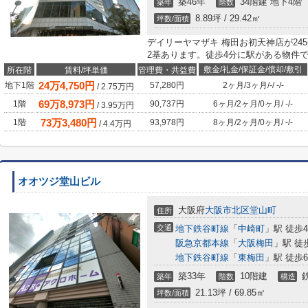
築46年
34階建 地下4階
築年
階数
8.89坪 / 29.42㎡
坪数/面積
デイリーヤマザキ 梅田お初天神店が24
2基あります。徒歩4分に駅がある物件で
敷金/礼金/保証金/償却/敷引
所在階
賃料/坪単価
管理費・共益費
24
万
4,750
円
地下1階
57,280円
2ヶ月
/
3ヶ月
/
-
/
-
/
-
/
2.75
万円
69
万
8,973
円
1階
90,737円
6ヶ月
/
2ヶ月
/
0ヶ月
/
-
/
-
/
3.95
万円
73
万
3,480
円
1階
93,978円
8ヶ月
/
2ヶ月
/
0ヶ月
/
-
/
-
/
4.4
万円
オオツジ堂山ビル
大阪府
大阪市北区
堂山町
住所
交通
地下鉄谷町線
「
中崎町
」駅 徒歩
阪急京都本線
「
大阪梅田
」駅 徒
地下鉄谷町線
「
東梅田
」駅 徒歩
築33年
10階建
築年
階数
構造
21.13坪 / 69.85㎡
坪数/面積