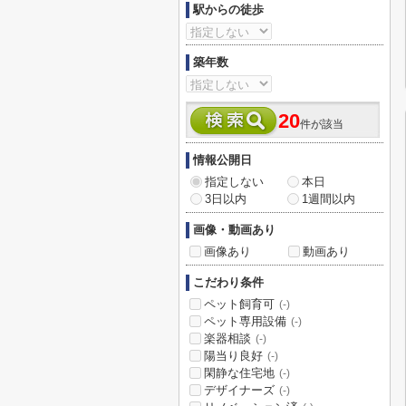
駅からの徒歩
築年数
20
件が該当
情報公開日
指定しない
本日
3日以内
1週間以内
画像・動画あり
画像あり
動画あり
こだわり条件
ペット飼育可
(-)
ペット専用設備
(-)
楽器相談
(-)
陽当り良好
(-)
閑静な住宅地
(-)
デザイナーズ
(-)