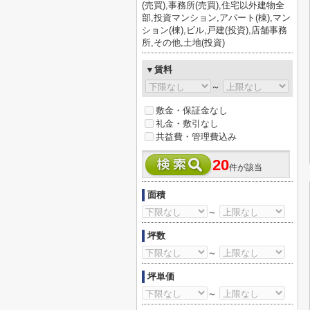
(売買),事務所(売買),住宅以外建物全
部,投資マンション,アパート(棟),マン
ション(棟),ビル,戸建(投資),店舗事務
所,その他,土地(投資)
▼賃料
～
敷金・保証金なし
礼金・敷引なし
共益費・管理費込み
20
件が該当
面積
～
坪数
～
坪単価
～