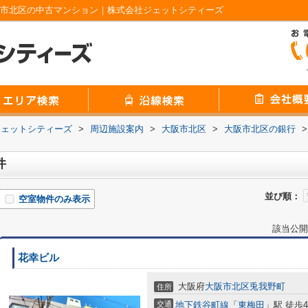
阪市北区の中古マンション｜株式会社ジェットシティーズ
ジェットシティーズ
>
周辺施設案内
>
大阪市北区
>
大阪市北区の銀行
>
件
並び順：
空室物件のみ表示
該当公開
花幸ビル
大阪府
大阪市北区
兎我野町
住所
交通
地下鉄谷町線
「
東梅田
」駅 徒歩