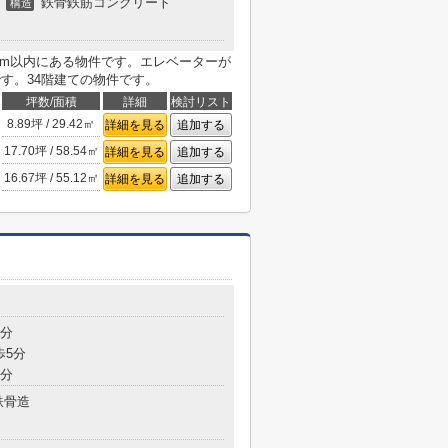
鉄骨鉄筋コンクリート
構造
5m以内にある物件です。エレベーターが
す。34階建ての物件です。
坪数/面積
詳細
検討リスト
8.89坪 / 29.42㎡
詳細を見る
追加する
17.70坪 / 58.54㎡
詳細を見る
追加する
16.67坪 / 55.12㎡
詳細を見る
追加する
4分
歩5分
6分
鉄骨造