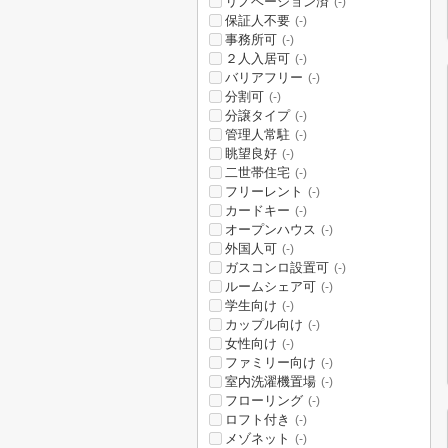
リノベーション済
(-)
保証人不要
(-)
事務所可
(-)
２人入居可
(-)
バリアフリー
(-)
分割可
(-)
分譲タイプ
(-)
管理人常駐
(-)
眺望良好
(-)
二世帯住宅
(-)
フリーレント
(-)
カードキー
(-)
オープンハウス
(-)
外国人可
(-)
ガスコンロ設置可
(-)
ルームシェア可
(-)
学生向け
(-)
カップル向け
(-)
女性向け
(-)
ファミリー向け
(-)
室内洗濯機置場
(-)
フローリング
(-)
ロフト付き
(-)
メゾネット
(-)