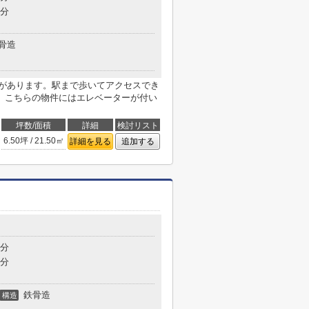
9分
骨造
店があります。駅まで歩いてアクセスでき
。こちらの物件にはエレベーターが付い
坪数/面積
詳細
検討リスト
6.50坪 / 21.50㎡
詳細を見る
追加する
2分
5分
鉄骨造
構造