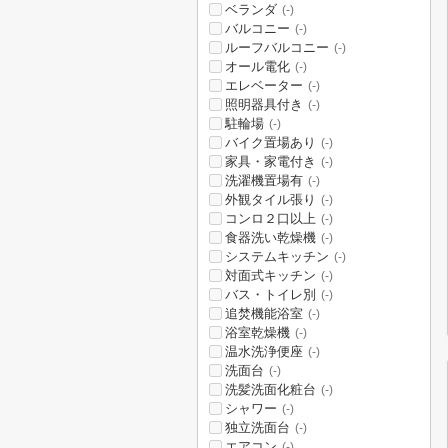
ベランダ
(-)
バルコニー
(-)
ルーフバルコニー
(-)
オール電化
(-)
エレベーター
(-)
照明器具付き
(-)
駐輪場
(-)
バイク置場あり
(-)
家具・家電付き
(-)
洗濯機置場有
(-)
外観タイル張り
(-)
コンロ２口以上
(-)
食器洗い乾燥機
(-)
システムキッチン
(-)
対面式キッチン
(-)
バス・トイレ別
(-)
追焚機能浴室
(-)
浴室乾燥機
(-)
温水洗浄便座
(-)
洗面台
(-)
洗髪洗面化粧台
(-)
シャワー
(-)
独立洗面台
(-)
エアコン
(-)