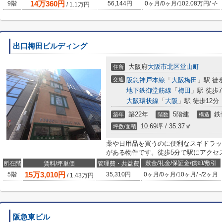
14
万
360
円
9階
56,144円
0ヶ月
/
0ヶ月
/
102.08万円
/
-
/
-
/
1.1
万円
出口梅田ビルディング
大阪府
大阪市北区
堂山町
住所
交通
阪急神戸本線
「
大阪梅田
」駅 徒
地下鉄御堂筋線
「
梅田
」駅 徒歩
大阪環状線
「
大阪
」駅 徒歩12分
築22年
5階建
鉄
築年
階数
構造
10.69坪 / 35.37㎡
坪数/面積
薬や日用品を買うのに便利なスギドラッグ
がある物件です。徒歩5分で駅にアクセ
敷金/礼金/保証金/償却/敷引
所在階
賃料/坪単価
管理費・共益費
15
万
3,010
円
5階
35,310円
0ヶ月
/
0ヶ月
/
10ヶ月
/
-
/
2ヶ月
/
1.43
万円
阪急東ビル