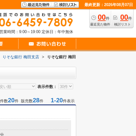
最終更新：2026年08月07日
00
00
件
件
最近見た物件
検討リスト
営業時間：9:00～19:00
定休日：年中無休
りそな銀行 梅田支店
>
りそな銀行 梅田
表示件数：
20
28
1-20
件数
件 販売数
件
件表示
4分