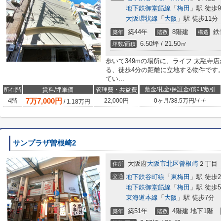
地下鉄御堂筋線
「
梅田
」駅 徒歩
大阪環状線
「
大阪
」駅 徒歩11分
築44年
8階建
鉄
築年
階数
構造
6.50坪 / 21.50㎡
坪数/面積
歩いて349mの場所に、ライフ 太融寺
る、徒歩4分の距離に立地する物件です
てい...
敷金/礼金/保証金/償却/敷引
所在階
賃料/坪単価
管理費・共益費
7
万
7,000
円
4階
22,000円
0ヶ月
/
38.5万円
/
-
/
-
/
-
/
1.18
万円
サンプラザ曽根崎2
大阪府
大阪市北区
曾根崎
２丁目
住所
交通
地下鉄谷町線
「
東梅田
」駅 徒歩
地下鉄御堂筋線
「
梅田
」駅 徒歩
東海道本線
「
大阪
」駅 徒歩7分
築51年
4階建 地下1階
築年
階数