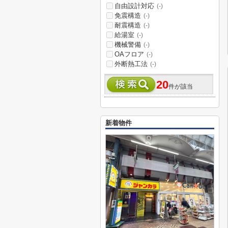
自由設計対応
(-)
免震構造
(-)
耐震構造
(-)
給湯室
(-)
機械警備
(-)
OAフロア
(-)
外断熱工法
(-)
20
件が該当
新着物件