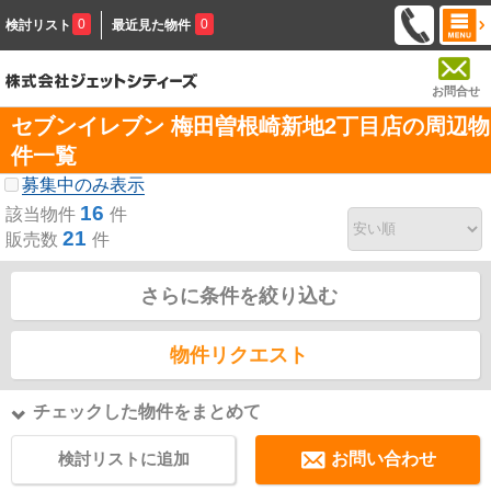
0
0
検討リスト
最近見た物件
お問合せ
セブンイレブン 梅田曽根崎新地2丁目店の周辺物
件一覧
募集中のみ表示
16
該当物件
件
21
販売数
件
さらに条件を絞り込む
物件リクエスト
チェックした物件をまとめて
検討リストに追加
お問い合わせ