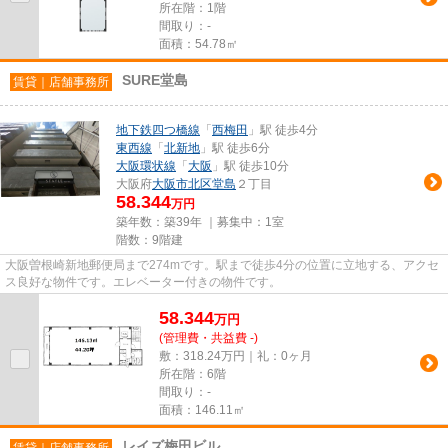
所在階：1階
間取り：-
面積：54.78㎡
SURE堂島
賃貸｜店舗事務所
地下鉄四つ橋線
「
西梅田
」駅 徒歩4分
東西線
「
北新地
」駅 徒歩6分
大阪環状線
「
大阪
」駅 徒歩10分
大阪府
大阪市北区
堂島
２丁目
58.344
万円
築年数：築39年 ｜募集中：
1室
階数：9階建
大阪曽根崎新地郵便局まで274mです。駅まで徒歩4分の位置に立地する、アクセ
ス良好な物件です。エレベーター付きの物件です。
58.344
万
円
(管理費・共益費 -)
敷：318.24万円｜礼：0ヶ月
所在階：6階
間取り：-
面積：146.11㎡
レイズ梅田ビル
賃貸｜店舗事務所