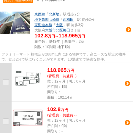
東西線
「
北新地
」駅 徒歩2分
地下鉄四つ橋線
「
西梅田
」駅 徒歩2分
東海道本線
「
大阪
」駅 徒歩3分
大阪府
大阪市北区
梅田
２丁目
102.8
118.965
万円～
万円
築年数：築43年 ｜募集中：
2室
階数：10階建 地下1階
ファミリーマート 桜橋店が288m以内にある物件です。高ニーズな駅近の物件
で、徒歩2分で駅に行くことができます。10階建てで快適な物件。
118.965
万
円
(管理費・共益費 -)
敷：12ヶ月｜礼：0ヶ月
所在階：1階
間取り：-
面積：102.14㎡
102.8
万
円
(管理費・共益費 -)
敷：12ヶ月｜礼：0ヶ月
所在階：9階
間取り：-