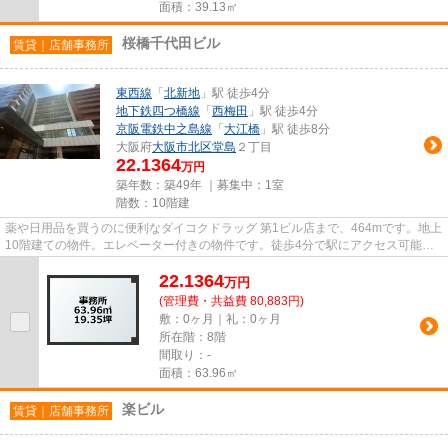
面積：39.13㎡
桜橋千代田ビル
賃貸｜店舗事務所
東西線
「
北新地
」駅 徒歩4分
地下鉄四つ橋線
「
西梅田
」駅 徒歩4分
京阪電鉄中之島線
「
大江橋
」駅 徒歩8分
大阪府
大阪市北区
堂島
２丁目
22.1364
万円
築年数：築49年 ｜募集中：
1室
階数：10階建
薬や日用品を買うのに便利なダイコクドラッグ 第1ビル店まで、464mです。地上
10階建ての物件。エレベーター付きの物件です。徒歩4分で駅にアクセス可能
な、魅力的な駅近物件です。
22.1364
万
円
(管理費・共益費 80,883円)
敷：0ヶ月｜礼：0ヶ月
所在階：8階
間取り：-
面積：63.96㎡
楽ビル
賃貸｜店舗事務所