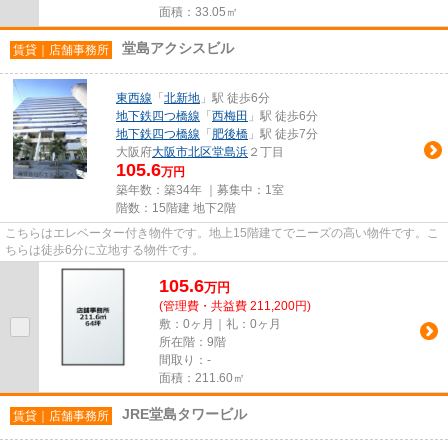
面積：33.05㎡
堂島アクシスビル
賃貸｜店舗事務所
東西線
「
北新地
」駅 徒歩6分
地下鉄四つ橋線
「
西梅田
」駅 徒歩6分
地下鉄四つ橋線
「
肥後橋
」駅 徒歩7分
大阪府
大阪市北区
堂島浜
２丁目
105.6
万円
築年数：築34年 ｜募集中：
1室
階数：15階建 地下2階
こちらはエレベーター付き物件です。地上15階建てでニーズの高い物件です。こ
ちらは徒歩6分に立地する物件です。
105.6
万
円
(管理費・共益費 211,200円)
敷：0ヶ月｜礼：0ヶ月
所在階：9階
間取り：-
面積：211.60㎡
JRE堂島タワービル
賃貸｜店舗事務所