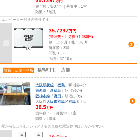
35.7297
万円
築年数：築37年 ｜募集中：
1室
階数：5階建
エレベーター付きの物件です。
35.7297
万
円
(管理費・共益費 71,680円)
敷：12ヶ月｜礼：0ヶ月
所在階：3階
間取り：-
面積：67.18㎡
福島8丁目 店舗
賃貸｜店舗事務所
大阪環状線
「
福島
」駅 徒歩4分
東西線
「
新福島
」駅 徒歩7分
阪神本線
「
野田
」駅 徒歩9分
大阪府
大阪市福島区
福島
８丁目
38.5
万円
築年数：- ｜募集中：
1室
階数：2階建
駅から徒歩4分というアクセス良好な駅近物件はいかがですか。