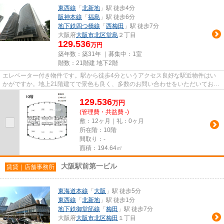
東西線
「
北新地
」駅 徒歩4分
阪神本線
「
福島
」駅 徒歩6分
地下鉄四つ橋線
「
西梅田
」駅 徒歩7分
大阪府
大阪市北区
堂島
２丁目
129.536
万円
築年数：築31年 ｜募集中：
1室
階数：21階建 地下2階
エレベーター付き物件です。駅から徒歩4分というアクセス良好な駅近物件はい
かがですか。地上21階建てで景色も良く、多数のお問い合わせをいただいており
ます。
129.536
万
円
(管理費・共益費 -)
敷：12ヶ月｜礼：0ヶ月
所在階：10階
間取り：-
面積：194.64㎡
大阪駅前第一ビル
賃貸｜店舗事務所
東海道本線
「
大阪
」駅 徒歩5分
東西線
「
北新地
」駅 徒歩1分
地下鉄御堂筋線
「
梅田
」駅 徒歩7分
大阪府
大阪市北区
梅田
１丁目