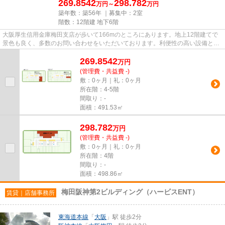
269.8542
298.782
万円～
万円
築年数：築56年 ｜募集中：
2室
階数：12階建 地下6階
大阪厚生信用金庫梅田支店が歩いて166mのところにあります。地上12階建てで
景色も良く、多数のお問い合わせをいただいております。利便性の高い設備とし
て注目されているのが敷地内ご...
269.8542
万
円
(管理費・共益費 -)
敷：0ヶ月｜礼：0ヶ月
所在階：4-5階
間取り：-
面積：491.53㎡
298.782
万
円
(管理費・共益費 -)
敷：0ヶ月｜礼：0ヶ月
所在階：4階
間取り：-
面積：498.86㎡
梅田阪神第2ビルディング（ハービスENT）
賃貸｜店舗事務所
東海道本線
「
大阪
」駅 徒歩2分