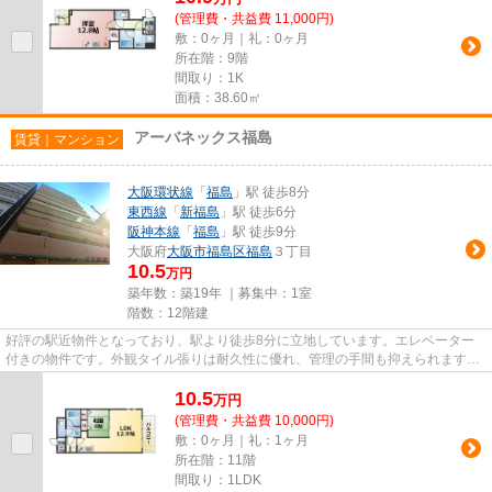
(管理費・共益費 11,000円)
敷：0ヶ月｜礼：0ヶ月
所在階：9階
間取り：1K
面積：38.60㎡
アーバネックス福島
賃貸｜マンション
大阪環状線
「
福島
」駅 徒歩8分
東西線
「
新福島
」駅 徒歩6分
阪神本線
「
福島
」駅 徒歩9分
大阪府
大阪市福島区
福島
３丁目
10.5
万円
築年数：築19年 ｜募集中：
1室
階数：12階建
好評の駅近物件となっており、駅より徒歩8分に立地しています。エレベーター
付きの物件です。外観タイル張りは耐久性に優れ、管理の手間も抑えられます。
こちらの物件は陽当たりが良好...
10.5
万
円
(管理費・共益費 10,000円)
敷：0ヶ月｜礼：1ヶ月
所在階：11階
間取り：1LDK