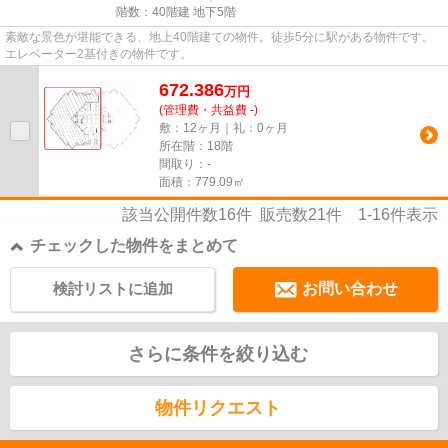
階数：40階建 地下5階
素敵な景色が堪能できる、地上40階建ての物件。徒歩5分に駅がある物件です。
エレベーター2基付きの物件です。
672.386
万
円
(管理費・共益費 -)
敷：12ヶ月｜礼：0ヶ月
所在階：18階
間取り：-
面積：779.09㎡
該当公開件数
16
件 販売数
21
件
1-16
件表示
チェックした物件をまとめて
検討リストに追加
お問い合わせ
さらに条件を絞り込む
物件リクエスト