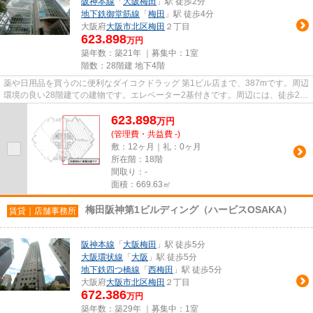
阪神本線
「
大阪梅田
」駅 徒歩2分
地下鉄御堂筋線
「
梅田
」駅 徒歩4分
大阪府
大阪市北区
梅田
２丁目
623.898
万円
築年数：築21年 ｜募集中：
1室
階数：28階建 地下4階
薬や日用品を買うのに便利なダイコクドラッグ 第1ビル店まで、387mです。周辺
環境の良い28階建ての建物です。エレベーター2基付きです。周辺には、徒歩2分
で利用できる駅があります。
623.898
万
円
(管理費・共益費 -)
敷：12ヶ月｜礼：0ヶ月
所在階：18階
間取り：-
面積：669.63㎡
梅田阪神第1ビルディング（ハービスOSAKA）
賃貸｜店舗事務所
阪神本線
「
大阪梅田
」駅 徒歩5分
大阪環状線
「
大阪
」駅 徒歩5分
地下鉄四つ橋線
「
西梅田
」駅 徒歩5分
大阪府
大阪市北区
梅田
２丁目
672.386
万円
築年数：築29年 ｜募集中：
1室