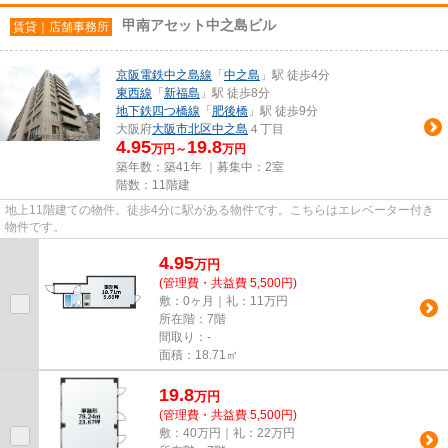
甲南アセット中之島ビル
賃貸｜店舗事務所
京阪電鉄中之島線
「
中之島
」駅 徒歩4分
東西線
「
新福島
」駅 徒歩8分
地下鉄四つ橋線
「
肥後橋
」駅 徒歩9分
大阪府
大阪市北区
中之島
４丁目
4.95
19.8
万円～
万円
築年数：築41年 ｜募集中：
2室
階数：11階建
地上11階建ての物件。徒歩4分に駅がある物件です。こちらはエレベーター付き
物件です。
4.95
万
円
(管理費・共益費 5,500円)
敷：0ヶ月｜礼：11万円
所在階：7階
間取り：-
面積：18.71㎡
19.8
万
円
(管理費・共益費 5,500円)
敷：40万円｜礼：22万円