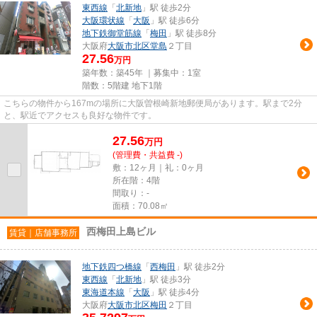
東西線
「
北新地
」駅 徒歩2分
大阪環状線
「
大阪
」駅 徒歩6分
地下鉄御堂筋線
「
梅田
」駅 徒歩8分
大阪府
大阪市北区
堂島
２丁目
27.56
万円
築年数：築45年 ｜募集中：
1室
階数：5階建 地下1階
こちらの物件から167mの場所に大阪曽根崎新地郵便局があります。駅まで2分
と、駅近でアクセスも良好な物件です。
27.56
万
円
(管理費・共益費 -)
敷：12ヶ月｜礼：0ヶ月
所在階：4階
間取り：-
面積：70.08㎡
西梅田上島ビル
賃貸｜店舗事務所
地下鉄四つ橋線
「
西梅田
」駅 徒歩2分
東西線
「
北新地
」駅 徒歩3分
東海道本線
「
大阪
」駅 徒歩4分
大阪府
大阪市北区
梅田
２丁目