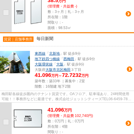
38.5
万
円
(管理費・共益費 -)
敷：3ヶ月｜礼：3ヶ月
所在階：1階
間取り：-
面積：98.53㎡
毎日新聞
賃貸｜店舗事務所
東西線
「
北新地
」駅 徒歩9分
地下鉄四つ橋線
「
西梅田
」駅 徒歩9分
大阪環状線
「
大阪
」駅 徒歩9分
大阪府
大阪市北区
梅田
３丁目
41.096
72.7232
万円～
万円
築年数：築33年 ｜募集中：
2室
階数：16階建 地下2階
梅田駅各線徒歩圏内のテナント賃貸です。OAフロア、駐車場あり、24時間使用
可能！！事務所などに最適です。株式会社ジェットシティーズTEL06-6459-7809
お問い合わせお待ちしております。
41.096
万
円
(管理費・共益費 102,740円)
敷：0万円｜礼：0万円
所在階：4階
間取り：-