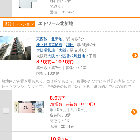
所在階：7階
間取り：-
面積：78.24㎡
エトワール北新地
賃貸｜マンション
東西線
「
北新地
」駅 徒歩3分
地下鉄御堂筋線
「
梅田
」駅 徒歩7分
大阪環状線
「
大阪
」駅 徒歩6分
大阪府
大阪市北区
曾根崎新地
２丁目
8.9
10.9
万円～
万円
築年数：築7年 ｜募集中：
2室
階数：13階建
敷地内ごみ置き場もあり、ゴミ捨ても楽々。綺麗好きな方にも満足の内装にこだ
わったマンションタイプ。徒歩3分の位置に駅がある、魅力的な立地の物件で
す。こちらの物件にはエレベータ...
8.9
万
円
(管理費・共益費 11,000円)
敷：0ヶ月｜礼：0ヶ月
所在階：8階
間取り：1K
面積：30.11㎡
10.9
万
円