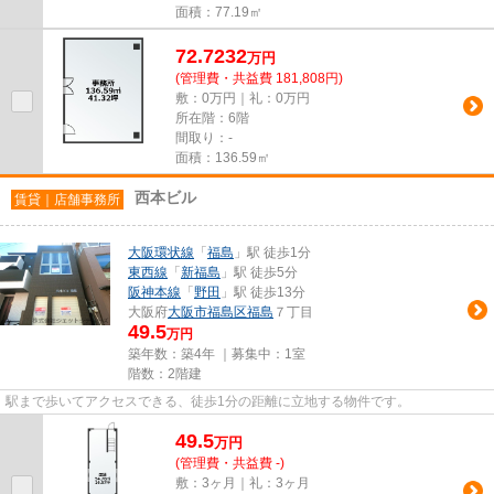
面積：77.19㎡
72.7232
万
円
(管理費・共益費 181,808円)
敷：0万円｜礼：0万円
所在階：6階
間取り：-
面積：136.59㎡
西本ビル
賃貸｜店舗事務所
大阪環状線
「
福島
」駅 徒歩1分
東西線
「
新福島
」駅 徒歩5分
阪神本線
「
野田
」駅 徒歩13分
大阪府
大阪市福島区
福島
７丁目
49.5
万円
築年数：築4年 ｜募集中：
1室
階数：2階建
駅まで歩いてアクセスできる、徒歩1分の距離に立地する物件です。
49.5
万
円
(管理費・共益費 -)
敷：3ヶ月｜礼：3ヶ月