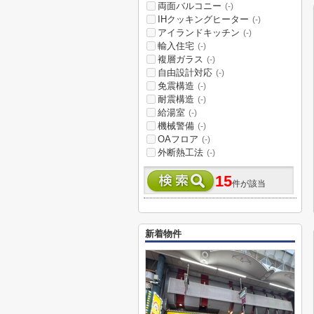
両面バルコニー
(-)
IHクッキングヒーター
(-)
アイランドキッチン
(-)
輸入住宅
(-)
複層ガラス
(-)
自由設計対応
(-)
免震構造
(-)
耐震構造
(-)
給湯室
(-)
機械警備
(-)
OAフロア
(-)
外断熱工法
(-)
15
件が該当
新着物件