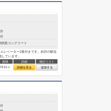
6分
9分
骨鉄筋コンクリート
はエレベーター2基付きです。好評の駅近
地しています。
面積
詳細
検討リスト
78.61㎡
詳細を見る
追加する
7分
7分