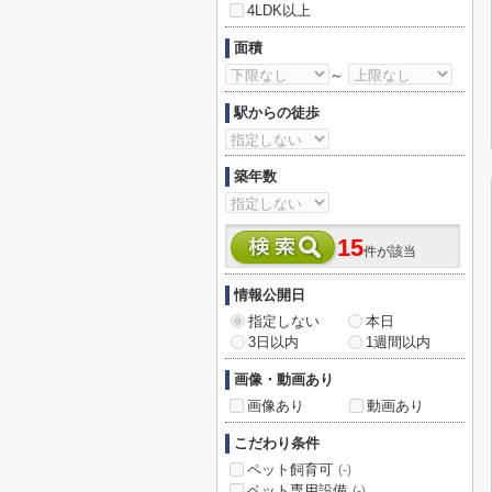
4LDK以上
面積
～
駅からの徒歩
築年数
15
件が該当
情報公開日
指定しない
本日
3日以内
1週間以内
画像・動画あり
画像あり
動画あり
こだわり条件
ペット飼育可
(-)
ペット専用設備
(-)