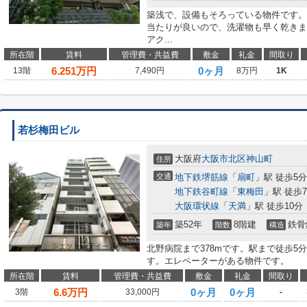
築浅で、設備もそろっている物件です。
当たりが良いので、洗濯物も早く乾きま
アク...
所在階
賃料
管理費・共益費
敷金
礼金
間取り
6.251
万円
0ヶ月
13階
7,490円
8万円
1K
若杉梅田ビル
大阪府
大阪市北区
神山町
住所
交通
地下鉄堺筋線
「
扇町
」駅 徒歩5分
地下鉄谷町線
「
東梅田
」駅 徒歩
大阪環状線
「
天満
」駅 徒歩10分
築52年
8階建
鉄骨
築年
階数
構造
北野病院まで378mです。駅まで徒歩5
す。エレベーターがある物件です。
所在階
賃料
管理費・共益費
敷金
礼金
間取り
6.6
万円
0ヶ月
0ヶ月
3階
33,000円
-