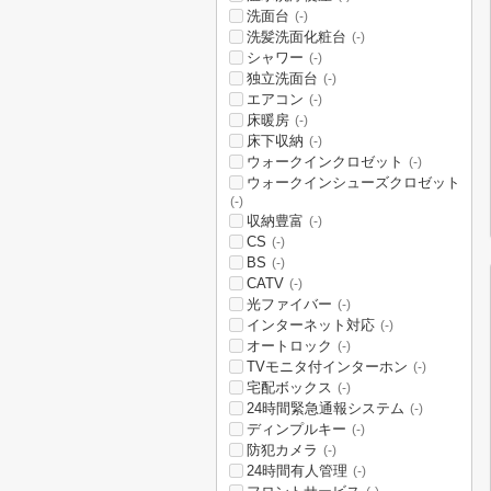
洗面台
(-)
洗髪洗面化粧台
(-)
シャワー
(-)
独立洗面台
(-)
エアコン
(-)
床暖房
(-)
床下収納
(-)
ウォークインクロゼット
(-)
ウォークインシューズクロゼット
(-)
収納豊富
(-)
CS
(-)
BS
(-)
CATV
(-)
光ファイバー
(-)
インターネット対応
(-)
オートロック
(-)
TVモニタ付インターホン
(-)
宅配ボックス
(-)
24時間緊急通報システム
(-)
ディンプルキー
(-)
防犯カメラ
(-)
24時間有人管理
(-)