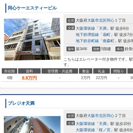
同心ケーエスティービル
大阪府
大阪市北区
同心
１丁目
住所
交通
大阪環状線
「
天満
」駅 徒歩6分
地下鉄堺筋線
「
扇町
」駅 徒歩7分
地下鉄谷町線
「
南森町
」駅 徒歩
築34年
5階建
鉄骨
築年
階数
構造
こちらはエレベーター付き物件です。駅
す。
所在階
賃料
管理費・共益費
敷金
礼金
間取り
8.8
万円
4階
-
2万円
22万円
-
3
プレジオ天満
大阪府
大阪市北区
同心
２丁目
住所
交通
大阪環状線
「
天満
」駅 徒歩10分
大阪環状線
「
桜ノ宮
」駅 徒歩6分