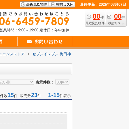
最終更新：2026年08月07日
00
00
件
件
最近見た物件
検討リスト
営業時間：9:00～19:00
定休日：年中無休
ニエンスストア
>
セブンイレブン 梅田神
表示件数：
15
23
1-15
件数
件 販売数
件
件表示