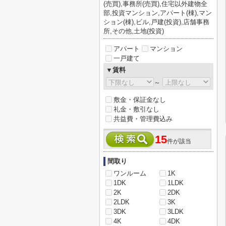
(売買),事務所(売買),住宅以外建物全
部,投資マンション,アパート(棟),マン
ション(棟),ビル,戸建(投資),店舗事務
所,その他,土地(投資)
アパート
マンション
一戸建て
▼賃料
～
敷金・保証金なし
礼金・敷引なし
共益費・管理費込み
15
件が該当
間取り
ワンルーム
1K
1DK
1LDK
2K
2DK
2LDK
3K
3DK
3LDK
4K
4DK