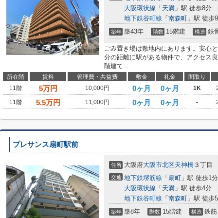
大阪環状線
「
天満
」駅 徒歩8分
地下鉄谷町線
「
南森町
」駅 徒歩
築43年
15階建
鉄
築年
階数
構造
ごみ置き場は敷地内にあります。安心と
分の距離に駅がある物件で、アクセス良
階建て...
所在階
賃料
管理費・共益費
敷金
礼金
間取り
5
万円
0ヶ月
0ヶ月
11階
10,000円
1K
5.5
万円
0ヶ月
0ヶ月
11階
11,000円
-
プレサンス扇町駅前
大阪府
大阪市北区
天神橋
３丁目
住所
交通
地下鉄堺筋線
「
扇町
」駅 徒歩1分
大阪環状線
「
天満
」駅 徒歩4分
地下鉄谷町線
「
南森町
」駅 徒歩
築8年
15階建
鉄筋
築年
階数
構造