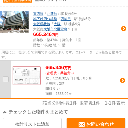
東西線
「
北新地
」駅 徒歩5分
地下鉄四つ橋線
「
西梅田
」駅 徒歩5分
大阪環状線
「
大阪
」駅 徒歩9分
大阪府
大阪市北区
堂島
１丁目
665.346
万円
築年数：築47年 ｜募集中：
1室
階数：9階建 地下1階
周辺には、徒歩5分で利用できる駅があります。エレベーターが2基ある物件で
す。
665.346
万
円
(管理費・共益費 -)
敷：7,258.32万円｜礼：0ヶ月
所在階：2階
間取り：-
面積：1333.02㎡
該当公開件数
1
件 販売数
1
件
1-1
件表示
チェックした物件をまとめて
検討リストに追加
お問い合わせ