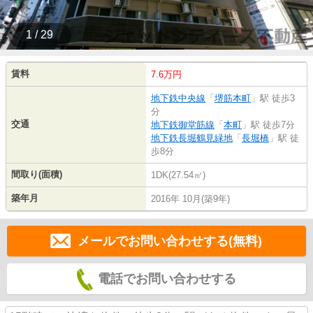
1 / 29
賃料
7.6万円
地下鉄中央線
「
堺筋本町
」駅 徒歩3
分
交通
地下鉄御堂筋線
「
本町
」駅 徒歩7分
地下鉄長堀鶴見緑地
「
長堀橋
」駅 徒
歩8分
間取り(面積)
1DK(27.54㎡)
築年月
2016年 10月(築9年)
メールでお問い合わせする(無料)
電話でお問い合わせする