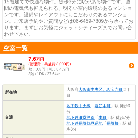
15階建てで快適な物件。徒歩3分に駅がある物件です。昼
間の電気代も抑えられる、明るい室内環境のあるマンショ
ンです。設備やレイアウトにもこだわりのあるマンショ
ン。ご来店予約やご質問などは06-6459-7809から承ってお
ります。まずはお気軽にジェットシティーズまでお問い合
わせ下さい。
空室一覧
7.6
万
円
(管理費・共益費 8,000円)
敷：0万円｜礼：8.4万円
3階 / 1DK / 27.54㎡
大阪府
大阪市中央区
北久宝寺町
２丁
所在地
目
地下鉄中央線
「
堺筋本町
」駅 徒歩3
分
交通
地下鉄御堂筋線
「
本町
」駅 徒歩7分
地下鉄長堀鶴見緑地
「
長堀橋
」駅 徒
歩8分