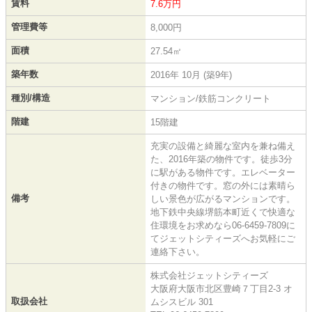
賃料
7.6万円
管理費等
8,000円
面積
27.54㎡
築年数
2016年 10月 (築9年)
種別/構造
マンション/鉄筋コンクリート
階建
15階建
充実の設備と綺麗な室内を兼ね備え
た、2016年築の物件です。徒歩3分
に駅がある物件です。エレベーター
付きの物件です。窓の外には素晴ら
備考
しい景色が広がるマンションです。
地下鉄中央線堺筋本町近くで快適な
住環境をお求めなら06-6459-7809に
てジェットシティーズへお気軽にご
連絡下さい。
株式会社ジェットシティーズ
大阪府大阪市北区豊崎７丁目2-3 オ
取扱会社
ムシスビル 301