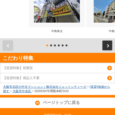
中島将太
中島
前
こだわり特集
【賃貸特集】初期安
【賃貸特集】保証人不要
大阪市北区の中古マンション｜株式会社ジェットシティーズ
>
(賃貸)地域から
探す
>
大阪市中央区
>
SERENiTE堺筋本町SUD
ページトップに戻る