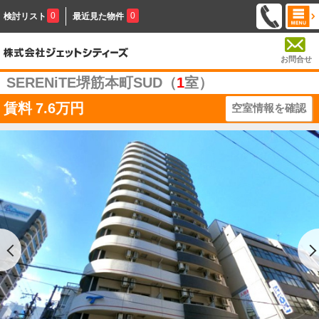
0
0
検討リスト
最近見た物件
お問合せ
SERENiTE堺筋本町SUD（
1
室）
賃料
7.6万円
空室情報を確認