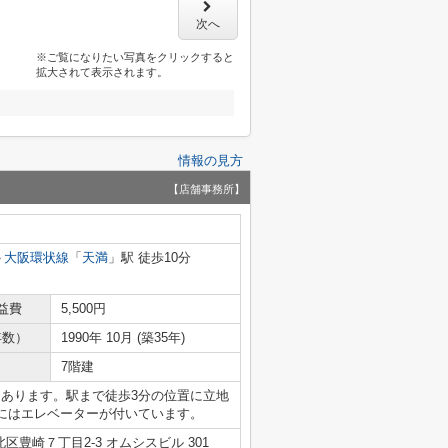
次へ
※ご覧になりたい写真をクリックすると
拡大されて表示されます。
情報の見方
【店舗事務所】
大阪環状線
「
天満
」駅 徒歩10分
益費
5,500円
年数）
1990年 10月 (築35年)
7階建
にあります。駅まで徒歩3分の位置に立地
にはエレベーターが付いています。
区豊崎７丁目2-3 オムシスビル 301