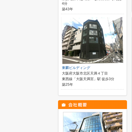
4分
築43年
東麟ビルディング
大阪府大阪市北区天満４丁目
東西線「大阪天満宮」駅 徒歩3分
築25年