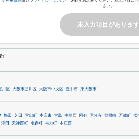
※
利用規約
及び
プライバシーポリシー
を必ずお読みください。左記内容に同
さい。
未入力項目がありま
探す
淀川区
大阪市淀川区
大阪市中央区
豊中市
東大阪市
津
梅田
芝田
堂山町
本庄東
堂島
中崎西
同心
国分寺
曾根崎
万歳町
松
浮田
天神西町
南森町
与力町
本庄西