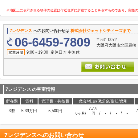
※地図上に表示される物件の位置は付近住所に所在することを表すものであり、実際
7レジデンス
へのお問い合わせは
株式会社ジェットシティーズまで
06-6459-7809
〒531-0072
大阪府大阪市北区豊崎７丁
9:00～19:00 定休日:年中無休
7レジデンス
の空室情報
所在階
賃料
管理費・共益費
敷金/礼金/保証金/償却/敷引
7.7万
3階
5.39万円
5,500円
7
/
/
/
/
0ヶ月
円
-
-
-
7レジデンス
へのお問い合わせ