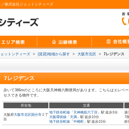
ン／株式会社ジェットシティーズ
ジェットシティーズ
>
(賃貸)地域から探す
>
大阪市北区
>
7レジデンス
7レジデンス
歩いて386mのところに大阪天神橋六郵便局があります。こちらはエレベ
セスできる物件です。
所在地
交通
地下鉄谷町線
「
天神橋筋六丁目
」駅 徒歩3分
築
大阪府
大阪市北区
国分寺
２丁
大阪環状線
「
天満
」駅 徒歩10分
7
目
地下鉄谷町線
「
中崎町
」駅 徒歩10分
鉄