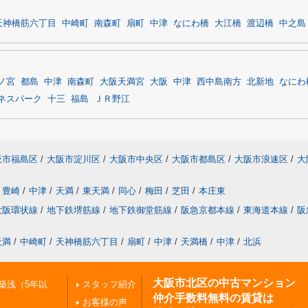
天神橋筋六丁目
中崎町
南森町
扇町
中津
なにわ橋
大江橋
渡辺橋
中之島
ノ宮
都島
中津
南森町
大阪天満宮
大阪
中津
西中島南方
北新地
なにわ
ネスパーク
十三
福島
ＪＲ野江
阪市福島区
/
大阪市淀川区
/
大阪市中央区
/
大阪市都島区
/
大阪市浪速区
/
大
豊崎
/
中津
/
天満
/
東天満
/
同心
/
梅田
/
芝田
/
本庄東
大阪環状線
/
地下鉄堺筋線
/
地下鉄御堂筋線
/
阪急京都本線
/
東海道本線
/
阪
天満
/
中崎町
/
天神橋筋六丁目
/
扇町
/
中津
/
天満橋
/
中津
/
北浜
大阪市北区の中古マンション
築浅（5年以
スタッフ紹介
仲介手数料無料の賃貸は
お客様の声