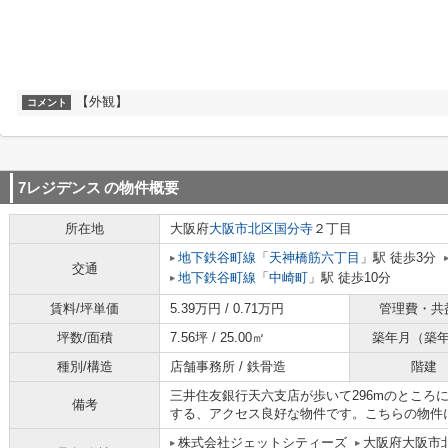
【外観】
コメント
7レジデンス
の物件概要
所在地
大阪府
大阪市北区
国分寺
２丁目
地下鉄谷町線
「
天神橋筋六丁目
」駅 徒歩3分
交通
地下鉄谷町線
「
中崎町
」駅 徒歩10分
賃料/坪単価
5.39万円 / 0.71万円
管理費・共
坪数/面積
7.56坪 / 25.00㎡
築年月（築
種別/構造
店舗事務所 / 鉄骨造
階建
三井住友銀行天六支店が歩いて296mのところ
備考
する、アクセス良好な物件です。こちらの物件
株式会社ジェットシティーズ
大阪府大阪市北