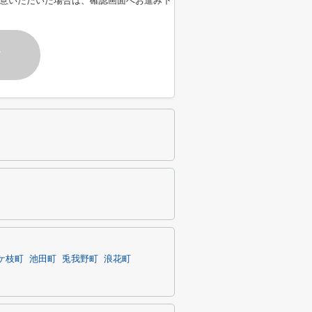
意いただいた場合は、確認画面へお進み下
す
ケ枝町
池田町
兎我野町
浪花町