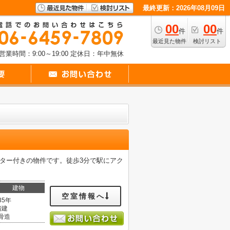
最終更新：2026年08月09日
00
00
件
件
最近見た物件
検討リスト
営業時間：9:00～19:00
定休日：年中無休
ーター付きの物件です。徒歩3分で駅にアク
建物
空室情報へ
35年
階建
骨造