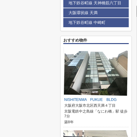
地下鉄谷町線 天神橋筋六丁目
大阪環状線 天満
地下鉄谷町線 中崎町
おすすめ物件
NISHITENMA FUKUE BLDG
大阪府大阪市北区西天満４丁目
京阪電鉄中之島線「なにわ橋」駅 徒歩
7分
築8年