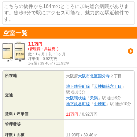
こちらの物件から164mのところに加納総合病院がありま
す。徒歩3分で駅にアクセス可能な、魅力的な駅近物件で
す。
空室一覧
11
万
円
(管理費・共益費 -)
敷：1ヶ月｜礼：1ヶ月
坪単価：
0.92
万円
1-2階 / 39.46㎡ / 11.93坪
所在地
大阪府
大阪市北区
国分寺
２丁目
地下鉄谷町線
「
天神橋筋六丁目
」
駅 徒歩3分
交通
大阪環状線
「
天満
」駅 徒歩9分
地下鉄谷町線
「
中崎町
」駅 徒歩10分
賃料 / 坪単価
11万円
/ 0.92万円
管理費等
-
坪数 / 面積
11.93坪 / 39.46㎡