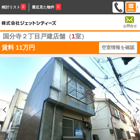
0
0
検討リスト
最近見た物件
お問合せ
国分寺２丁目戸建店舗（
1
室）
賃料
11万円
空室情報を確認