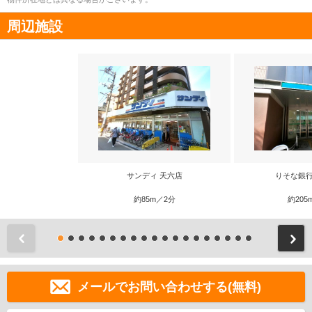
周辺施設
サンディ 天六店
りそな銀行
約85m／2分
約205
前
メールでお問い合わせする(無料)