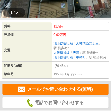
1 / 5
賃料
11万円
坪単価
0.92万円
地下鉄谷町線
「
天神橋筋六丁目
」
駅 徒歩3分
交通
大阪環状線
「
天満
」駅 徒歩9分
地下鉄谷町線
「
中崎町
」駅 徒歩10分
間取り(面積)
-(39.46㎡)
築年月
1958年 1月(築68年)
メールでお問い合わせする(無料)
電話でお問い合わせする