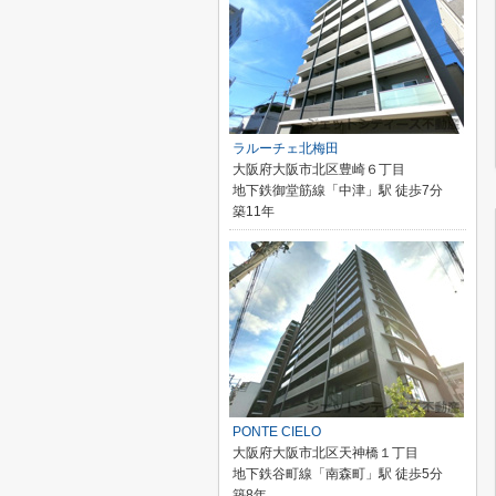
ラルーチェ北梅田
大阪府大阪市北区豊崎６丁目
地下鉄御堂筋線「中津」駅 徒歩7分
築11年
PONTE CIELO
大阪府大阪市北区天神橋１丁目
地下鉄谷町線「南森町」駅 徒歩5分
築8年