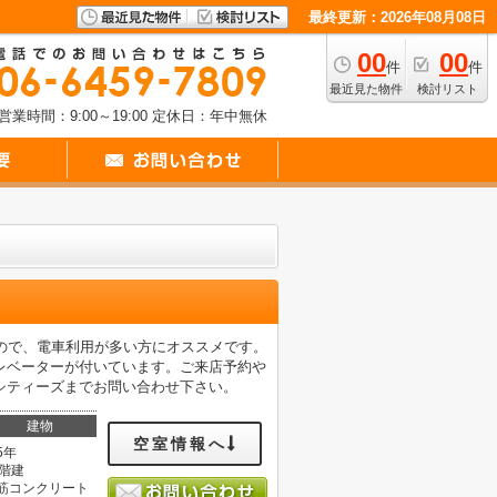
最終更新：2026年08月08日
00
00
件
件
最近見た物件
検討リスト
営業時間：9:00～19:00
定休日：年中無休
ので、電車利用が多い方にオススメです。
レベーターが付いています。ご来店予約や
ットシティーズまでお問い合わせ下さい。
建物
空室情報へ
5年
5階建
筋コンクリート