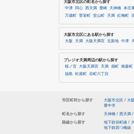
大阪市北区の町名から探す
中津
同心
西天満
豊崎
天神橋
本庄
万歳町
菅栄町
堂山町
天満
紅梅町
大阪市北区にある駅から探す
大阪
天満
大阪天満宮
北新地
中津
プレジオ天満周辺の駅から探す
桜ノ宮
大阪天満宮
天満
扇町
南森町
福島
松屋町
谷町六丁目
市区町村から探す
大阪市北区
/
大
豊中市
町名から探す
天神橋
/
西天満
/
路線から探す
地下鉄谷町線
/
地下鉄四つ橋線