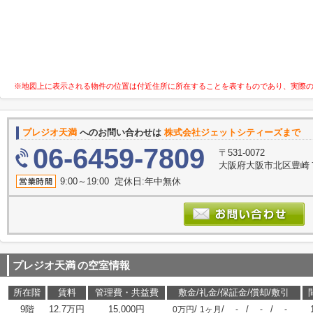
※地図上に表示される物件の位置は付近住所に所在することを表すものであり、実際
プレジオ天満
へのお問い合わせは
株式会社ジェットシティーズまで
06-6459-7809
〒531-0072
大阪府大阪市北区豊崎７丁
9:00～19:00 定休日:年中無休
プレジオ天満
の空室情報
所在階
賃料
管理費・共益費
敷金/礼金/保証金/償却/敷引
9階
12.7万円
15,000円
/
/
/
/
0万円
1ヶ月
-
-
-