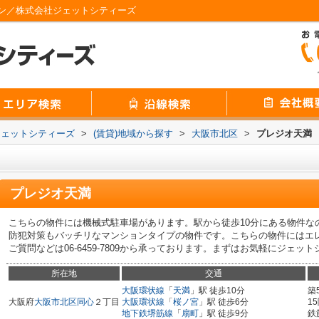
ン／株式会社ジェットシティーズ
ジェットシティーズ
>
(賃貸)地域から探す
>
大阪市北区
>
プレジオ天満
プレジオ天満
こちらの物件には機械式駐車場があります。駅から徒歩10分にある物件な
防犯対策もバッチリなマンションタイプの物件です。こちらの物件にはエ
ご質問などは06-6459-7809から承っております。まずはお気軽にジェ
所在地
交通
大阪環状線
「
天満
」駅 徒歩10分
築
大阪府
大阪市北区
同心
２丁目
大阪環状線
「
桜ノ宮
」駅 徒歩6分
1
地下鉄堺筋線
「
扇町
」駅 徒歩9分
鉄