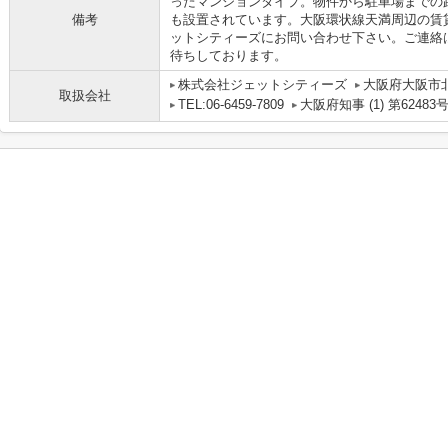
ったマンションタイプ。物件から駐車場までの距
備考
も設置されています。大阪環状線天満周辺の賃
ットシティーズにお問い合わせ下さい。ご連絡は06
待ちしております。
株式会社ジェットシティーズ
大阪府大阪市北
取扱会社
TEL:06-6459-7809
大阪府知事 (1) 第62483