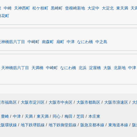
東
中崎
天神西町
松ケ枝町
黒崎町
曾根崎新地
大淀中
大淀北
東天満
天
浪花町
天神橋筋六丁目
中崎町
南森町
扇町
中津
なにわ橋
中之島
天神橋筋六丁目
天満橋
中崎町
なにわ橋
北浜
淀屋橋
大阪
北新地
中津
阪市福島区
/
大阪市淀川区
/
大阪市中央区
/
大阪市都島区
/
大阪市浪速区
/
大
豊崎
/
中津
/
天満
/
東天満
/
同心
/
梅田
/
芝田
/
本庄東
大阪環状線
/
地下鉄堺筋線
/
地下鉄御堂筋線
/
阪急京都本線
/
東海道本線
/
阪