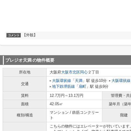
【外観】
コメント
プレジオ天満
の物件概要
所在地
大阪府
大阪市北区
同心
２丁目
大阪環状線
「
天満
」駅 徒歩10分
大阪環状線
交通
地下鉄堺筋線
「
扇町
」駅 徒歩9分
賃料
12.7万円～13.1万円
管理費・共
面積
42.05㎡
築年月（築
マンション / 鉄筋コンクリー
種別/構造
階建
ト
こちらの物件にはエレベーターが付いています