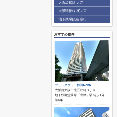
大阪環状線 天満
大阪環状線 桜ノ宮
地下鉄堺筋線 扇町
おすすめ物件
ブランズタワー梅田North
大阪府大阪市北区豊崎３丁目
地下鉄御堂筋線「中津」駅 徒歩1分
築6年