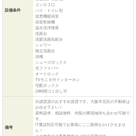
コンロ３口
設備条件
バス・トイレ別
追焚機能浴室
浴室乾燥機
温水洗浄便座
洗面台
洗髪洗面化粧台
シャワー
独立洗面台
浴槽
シューズボックス
光ファイバー
オートロック
TVモニタ付インターホン
宅配ボックス
24時間ゴミ出し可
分譲賃貸のおすすめ賃貸です。大阪市北区の不動産は
お任せ下さい！
資料請求、相談無料 内覧の際現地待ち合わせ可能で
す。
IT重説対応可能でお客様にごご面倒をかけさせませ
備考
ん！