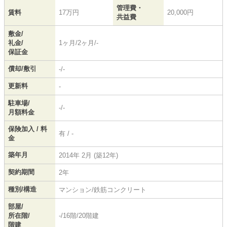
管理費・
賃料
17万円
20,000円
共益費
敷金/
礼金/
1ヶ月/2ヶ月/-
保証金
償却/敷引
-/-
更新料
-
駐車場/
-/-
月額料金
保険加入 / 料
有 / -
金
築年月
2014年 2月 (築12年)
契約期間
2年
種別/構造
マンション/鉄筋コンクリート
部屋/
所在階/
-/16階/20階建
階建