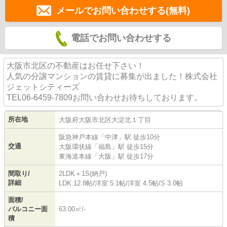
メールでお問い合わせする(無料)
電話でお問い合わせする
大阪市北区の不動産はお任せ下さい！
人気の分譲マンションの賃貸に募集が出ました！株式会社
ジェットシティーズ
TEL06-6459-7809お問い合わせお待ちしております。
所在地
大阪府
大阪市北区
大淀北
１丁目
阪急神戸本線
「
中津
」駅 徒歩10分
交通
大阪環状線
「
福島
」駅 徒歩15分
東海道本線
「
大阪
」駅 徒歩17分
間取り/
2LDK＋1S(納戸)
詳細
LDK 12.8帖
/
洋室 5.1帖
/
洋室 4.5帖
/
S 3.0帖
面積/
バルコニー面
63.00㎡/-
積