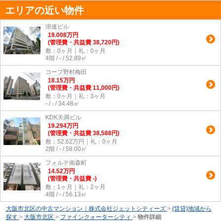
エリアの近い物件
浪速ビル
19.008
万
円
(管理費・共益費 38,720円)
敷：0ヶ月｜礼：0ヶ月
4階 / - / 52.89㎡
コープ野村梅田
18.15
万
円
(管理費・共益費 11,000円)
敷：0ヶ月｜礼：3ヶ月
- / - / 34.48㎡
KDK天満ビル
19.294
万
円
(管理費・共益費 38,588円)
敷：52.62万円｜礼：0ヶ月
2階 / - / 58.00㎡
フォルテ南森町
14.52
万
円
(管理費・共益費 -)
敷：1ヶ月｜礼：2ヶ月
4階 / - / 56.13㎡
大阪市北区の中古マンション｜株式会社ジェットシティーズ
>
(賃貸)地域から
探す
>
大阪市北区
>
ファインクォーターシティ
>
物件詳細