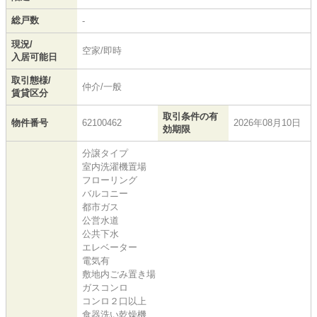
総戸数
-
現況/
空家/即時
入居可能日
取引態様/
仲介/一般
賃貸区分
取引条件の有
物件番号
62100462
2026年08月10日
効期限
分譲タイプ
室内洗濯機置場
フローリング
バルコニー
都市ガス
公営水道
公共下水
エレベーター
電気有
敷地内ごみ置き場
ガスコンロ
コンロ２口以上
食器洗い乾燥機