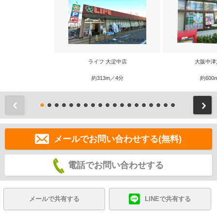
ライフ 大淀中店
大阪中津
約313m／4分
約600
前
メールでお問い合わせする(無料)
電話でお問い合わせする
メールで共有する
LINEで共有する