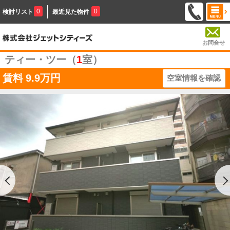
0
0
検討リスト
最近見た物件
お問合せ
ティー・ツー（
1
室）
賃料
9.9万円
空室情報を確認