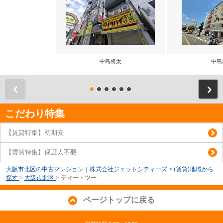
中島将太
中島
前
こだわり特集
【賃貸特集】初期安
【賃貸特集】保証人不要
大阪市北区の中古マンション｜株式会社ジェットシティーズ
>
(賃貸)地域から
探す
>
大阪市北区
>
ティー・ツー
ページトップに戻る