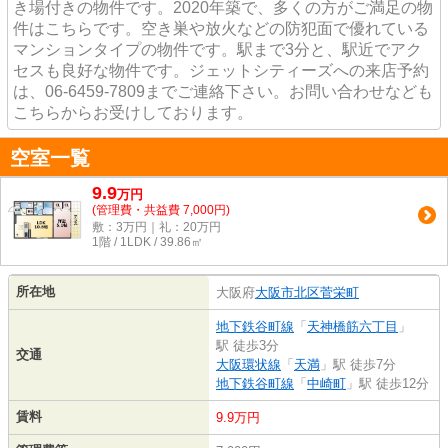
き場付きの物件です。2020年築で、多くの方がご満足の物
件はこちらです。空き巣や放火などの防犯面で優れている
マンションタイプの物件です。駅まで3分と、駅近でアク
セスも良好な物件です。ジェットシティーズへの来店予約
は、06-6459-7809までご連絡下さい。お問い合わせなども
こちらからお受けしております。
空室一覧
9.9
万
円
(管理費・共益費 7,000円)
敷：3万円｜礼：20万円
1階 / 1LDK / 39.86㎡
所在地
大阪府
大阪市北区
菅栄町
地下鉄谷町線
「
天神橋筋六丁目
」
駅 徒歩3分
交通
大阪環状線
「
天満
」駅 徒歩7分
地下鉄谷町線
「
中崎町
」駅 徒歩12分
賃料
9.9万円