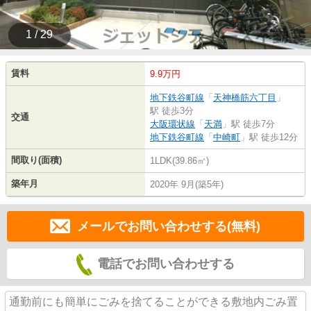
1 / 29
賃料
9.9万円
地下鉄谷町線
「
天神橋筋六丁目
」
駅 徒歩3分
交通
大阪環状線
「
天満
」駅 徒歩7分
地下鉄谷町線
「
中崎町
」駅 徒歩12分
間取り(面積)
1LDK(39.86㎡)
築年月
2020年 9月(築5年)
メールでお問い合わせする(無料)
電話でお問い合わせする
通勤前にも簡単にごみを捨てることができる敷地内ごみ置