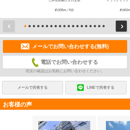
三井住友銀行天六支店
ドラッグミック
約335m／5分
約402
前
メールでお問い合わせする(無料)
電話でお問い合わせする
現況の確認はお気軽にお問い合わせください。
メールで共有する
LINEで共有する
お客様の声