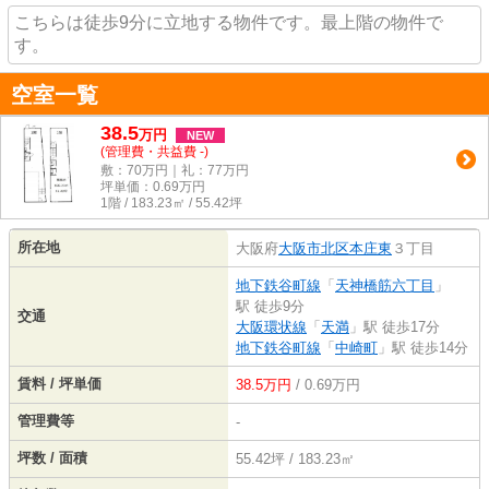
こちらは徒歩9分に立地する物件です。最上階の物件で
す。
空室一覧
38.5
万
円
NEW
(管理費・共益費 -)
敷：70万円｜礼：77万円
坪単価：
0.69
万円
1階 / 183.23㎡ / 55.42坪
所在地
大阪府
大阪市北区
本庄東
３丁目
地下鉄谷町線
「
天神橋筋六丁目
」
駅 徒歩9分
交通
大阪環状線
「
天満
」駅 徒歩17分
地下鉄谷町線
「
中崎町
」駅 徒歩14分
賃料 / 坪単価
38.5万円
/ 0.69万円
管理費等
-
坪数 / 面積
55.42坪 / 183.23㎡