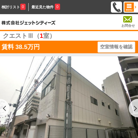
0
0
検討リスト
最近見た物件
お問合せ
クエストⅢ（
1
室）
賃料
38.5万円
空室情報を確認