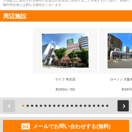
※地図上に表示される物件の位置は付近住所に所在することを表すものであり、実際の
物件所在地とは異なる場合がございます。
周辺施設
ライフ 本庄店
ローソン 大阪
約181m／3分
約167
前
メールでお問い合わせする(無料)