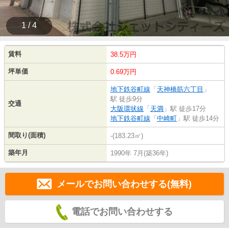
1 / 4
賃料
38.5万円
坪単価
0.69万円
地下鉄谷町線
「
天神橋筋六丁目
」
駅 徒歩9分
交通
大阪環状線
「
天満
」駅 徒歩17分
地下鉄谷町線
「
中崎町
」駅 徒歩14分
間取り(面積)
-(183.23㎡)
築年月
1990年 7月(築36年)
メールでお問い合わせする(無料)
電話でお問い合わせする