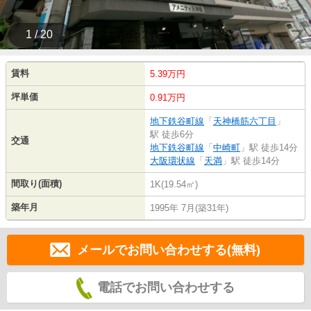
1 / 20
賃料
5.39万円
坪単価
0.91万円
地下鉄谷町線
「
天神橋筋六丁目
」
駅 徒歩6分
交通
地下鉄谷町線
「
中崎町
」駅 徒歩14分
大阪環状線
「
天満
」駅 徒歩14分
間取り(面積)
1K(19.54㎡)
築年月
1995年 7月(築31年)
メールでお問い合わせする(無料)
電話でお問い合わせする