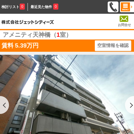
0
0
検討リスト
最近見た物件
お問合せ
アメニティ天神橋（
1
室）
賃料
5.39万円
空室情報を確認