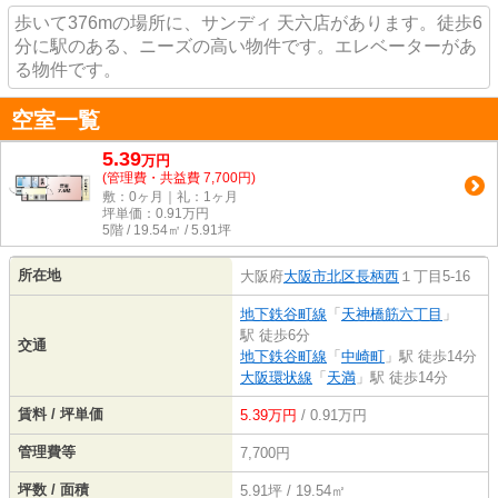
歩いて376mの場所に、サンディ 天六店があります。徒歩6
分に駅のある、ニーズの高い物件です。エレベーターがあ
る物件です。
空室一覧
5.39
万
円
(管理費・共益費 7,700円)
敷：0ヶ月｜礼：1ヶ月
坪単価：
0.91
万円
5階 / 19.54㎡ / 5.91坪
所在地
大阪府
大阪市北区
長柄西
１丁目5-16
地下鉄谷町線
「
天神橋筋六丁目
」
駅 徒歩6分
交通
地下鉄谷町線
「
中崎町
」駅 徒歩14分
大阪環状線
「
天満
」駅 徒歩14分
賃料 / 坪単価
5.39万円
/ 0.91万円
管理費等
7,700円
坪数 / 面積
5.91坪 / 19.54㎡