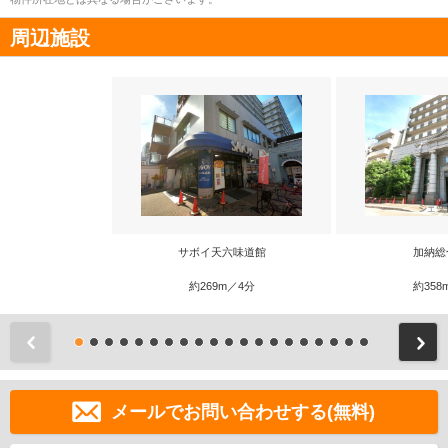
周辺施設
サボイ天六味道館
加納総
約269m／4分
約358
前
メールでお問い合わせする(無料)