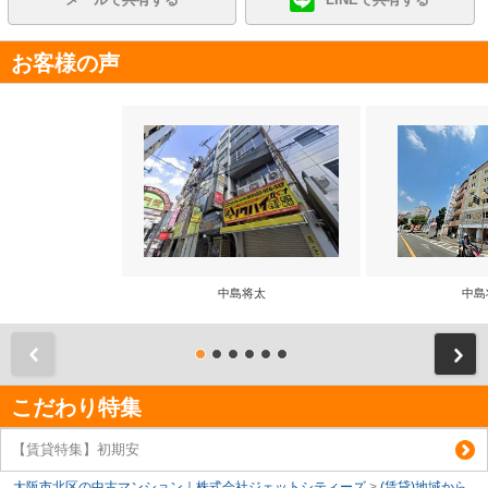
お客様の声
中島将太
中島
前
こだわり特集
【賃貸特集】初期安
大阪市北区の中古マンション｜株式会社ジェットシティーズ
>
(賃貸)地域から