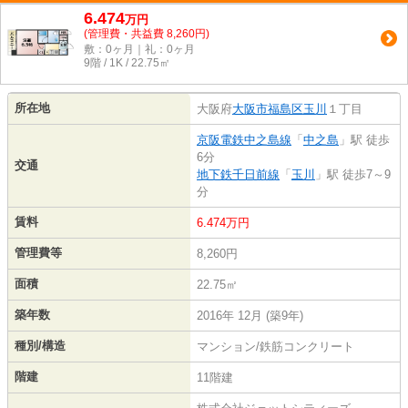
6.474
万
円
(管理費・共益費 8,260円)
敷：0ヶ月｜礼：0ヶ月
9階 / 1K / 22.75㎡
所在地
大阪府
大阪市福島区
玉川
１丁目
京阪電鉄中之島線
「
中之島
」駅 徒歩
6分
交通
地下鉄千日前線
「
玉川
」駅 徒歩7～9
分
賃料
6.474万円
管理費等
8,260円
面積
22.75㎡
築年数
2016年 12月 (築9年)
種別/構造
マンション/鉄筋コンクリート
階建
11階建