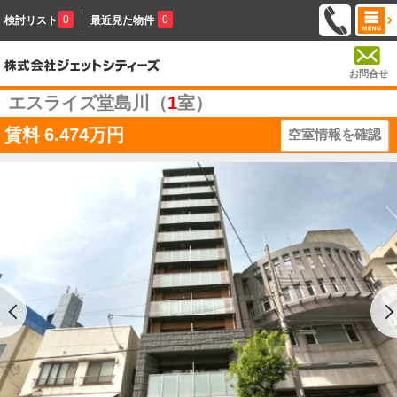
0
0
検討リスト
最近見た物件
お問合せ
エスライズ堂島川（
1
室）
賃料
6.474万円
空室情報を確認