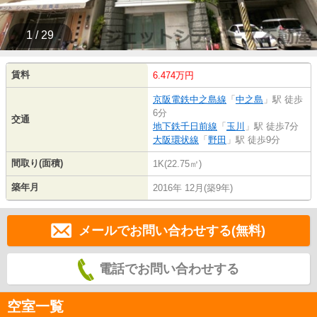
1 / 29
賃料
6.474万円
京阪電鉄中之島線
「
中之島
」駅 徒歩
6分
交通
地下鉄千日前線
「
玉川
」駅 徒歩7分
大阪環状線
「
野田
」駅 徒歩9分
間取り(面積)
1K(22.75㎡)
築年月
2016年 12月(築9年)
メールでお問い合わせする(無料)
電話でお問い合わせする
空室一覧