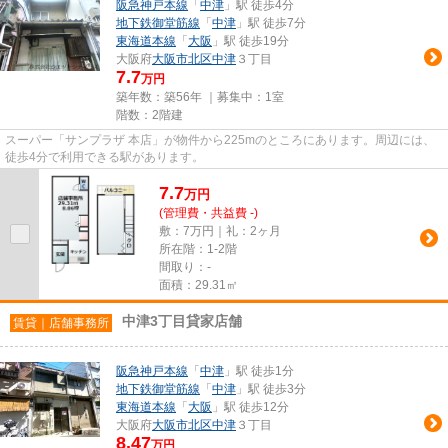
阪急神戸本線
「
中津
」駅 徒歩4分
地下鉄御堂筋線
「
中津
」駅 徒歩7分
東海道本線
「
大阪
」駅 徒歩19分
大阪府
大阪市北区
中津
３丁目
7.7
万円
築年数：築56年 ｜募集中：
1室
階数：2階建
スーパー「サンプラザ 本店」が物件から225mのところにあります。周辺には、
徒歩4分で利用できる駅があります。
7.7
万
円
(管理費・共益費 -)
敷：7万円｜礼：2ヶ月
所在階：1-2階
間取り：-
面積：29.31㎡
中津3丁目貸家店舗
賃貸｜店舗事務所
阪急神戸本線
「
中津
」駅 徒歩1分
地下鉄御堂筋線
「
中津
」駅 徒歩3分
東海道本線
「
大阪
」駅 徒歩12分
大阪府
大阪市北区
中津
３丁目
8.47
万円