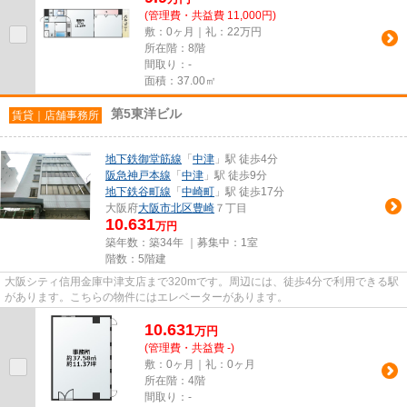
(管理費・共益費 11,000円)
敷：0ヶ月｜礼：22万円
所在階：8階
間取り：-
面積：37.00㎡
第5東洋ビル
賃貸｜店舗事務所
地下鉄御堂筋線
「
中津
」駅 徒歩4分
阪急神戸本線
「
中津
」駅 徒歩9分
地下鉄谷町線
「
中崎町
」駅 徒歩17分
大阪府
大阪市北区
豊崎
７丁目
10.631
万円
築年数：築34年 ｜募集中：
1室
階数：5階建
大阪シティ信用金庫中津支店まで320mです。周辺には、徒歩4分で利用できる駅
があります。こちらの物件にはエレベーターがあります。
10.631
万
円
(管理費・共益費 -)
敷：0ヶ月｜礼：0ヶ月
所在階：4階
間取り：-