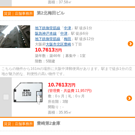
面積：37.58㎡
第2北梅田ビル
賃貸｜店舗事務所
地下鉄御堂筋線
「
中津
」駅 徒歩1分
阪急神戸本線
「
中津
」駅 徒歩6分
地下鉄御堂筋線
「
梅田
」駅 徒歩12分
大阪府
大阪市北区
豊崎
５丁目
10.7613
万円
築年数：築46年 ｜募集中：
1室
階数：5階建
こちらの物件から161mの場所に大阪中津郵便局があります。駅まで徒歩1分の立
地が魅力的な、利便性の高い物件です。
10.7613
万
円
(管理費・共益費 11,957円)
敷：0ヶ月｜礼：0ヶ月
所在階：3階
間取り：-
面積：35.95㎡
豊崎第2倉庫
賃貸｜店舗事務所