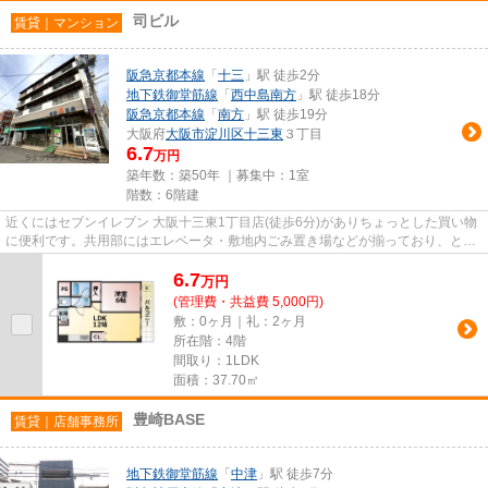
司ビル
賃貸｜マンション
阪急京都本線
「
十三
」駅 徒歩2分
地下鉄御堂筋線
「
西中島南方
」駅 徒歩18分
阪急京都本線
「
南方
」駅 徒歩19分
大阪府
大阪市淀川区
十三東
３丁目
6.7
万円
築年数：築50年 ｜募集中：
1室
階数：6階建
近くにはセブンイレブン 大阪十三東1丁目店(徒歩6分)がありちょっとした買い物
に便利です。共用部にはエレベータ・敷地内ごみ置き場などが揃っており、とて
も充実しています。陽当たり...
6.7
万
円
(管理費・共益費 5,000円)
敷：0ヶ月｜礼：2ヶ月
所在階：4階
間取り：1LDK
面積：37.70㎡
豊崎BASE
賃貸｜店舗事務所
地下鉄御堂筋線
「
中津
」駅 徒歩7分