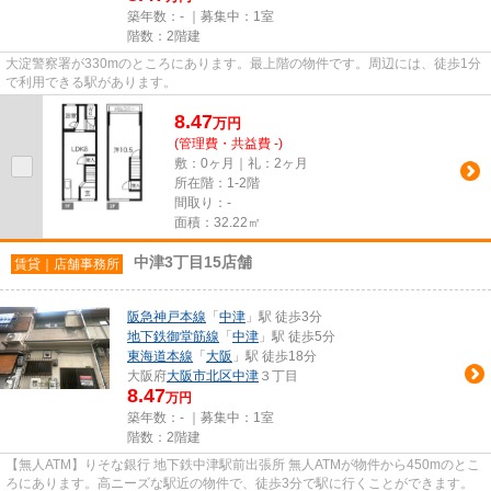
築年数：- ｜募集中：
1室
階数：2階建
大淀警察署が330mのところにあります。最上階の物件です。周辺には、徒歩1分
で利用できる駅があります。
8.47
万
円
(管理費・共益費 -)
敷：0ヶ月｜礼：2ヶ月
所在階：1-2階
間取り：-
面積：32.22㎡
中津3丁目15店舗
賃貸｜店舗事務所
阪急神戸本線
「
中津
」駅 徒歩3分
地下鉄御堂筋線
「
中津
」駅 徒歩5分
東海道本線
「
大阪
」駅 徒歩18分
大阪府
大阪市北区
中津
３丁目
8.47
万円
築年数：- ｜募集中：
1室
階数：2階建
【無人ATM】りそな銀行 地下鉄中津駅前出張所 無人ATMが物件から450mのとこ
ろにあります。高ニーズな駅近の物件で、徒歩3分で駅に行くことができます。