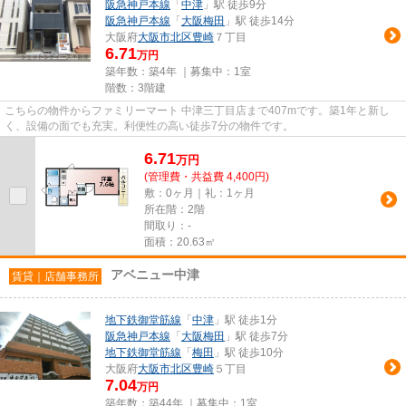
阪急神戸本線
「
中津
」駅 徒歩9分
阪急神戸本線
「
大阪梅田
」駅 徒歩14分
大阪府
大阪市北区
豊崎
７丁目
6.71
万円
築年数：築4年 ｜募集中：
1室
階数：3階建
こちらの物件からファミリーマート 中津三丁目店まで407mです。築1年と新し
く、設備の面でも充実。利便性の高い徒歩7分の物件です。
6.71
万
円
(管理費・共益費 4,400円)
敷：0ヶ月｜礼：1ヶ月
所在階：2階
間取り：-
面積：20.63㎡
アベニュー中津
賃貸｜店舗事務所
地下鉄御堂筋線
「
中津
」駅 徒歩1分
阪急神戸本線
「
大阪梅田
」駅 徒歩7分
地下鉄御堂筋線
「
梅田
」駅 徒歩10分
大阪府
大阪市北区
豊崎
５丁目
7.04
万円
築年数：築44年 ｜募集中：
1室