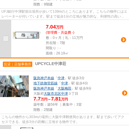
階数：9階建
UFJ銀行中津駅前出張所が歩いて139mのところにあります。こちらの物件にはエ
レベーターが付いています。駅まで徒歩1分の立地が魅力的な、利便性の高い物
件です。
7.04
万
円
(管理費・共益費 -)
敷：0ヶ月｜礼：11万円
所在階：7階
間取り：-
面積：26.19㎡
UPCYCLE中津荘
賃貸｜店舗事務所
阪急神戸本線
「
中津
」駅 徒歩3分
地下鉄御堂筋線
「
中津
」駅 徒歩4分
阪急神戸本線
「
大阪梅田
」駅 徒歩9分
大阪府
大阪市北区
中津
３丁目
7.7
7.81
万円～
万円
築年数：築56年 ｜募集中：
3室
階数：2階建
こちらの物件から303mの場所に大阪中津郵便局があります。駅まで歩いてアク
セスできる、徒歩3分の距離に立地する物件です。