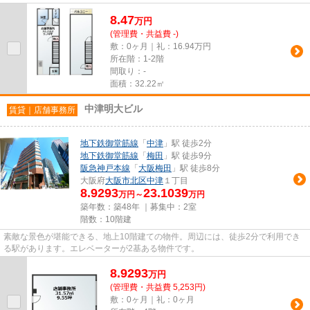
8.47
万
円
(管理費・共益費 -)
敷：0ヶ月｜礼：16.94万円
所在階：1-2階
間取り：-
面積：32.22㎡
中津明大ビル
賃貸｜店舗事務所
地下鉄御堂筋線
「
中津
」駅 徒歩2分
地下鉄御堂筋線
「
梅田
」駅 徒歩9分
阪急神戸本線
「
大阪梅田
」駅 徒歩8分
大阪府
大阪市北区
中津
１丁目
8.9293
23.1039
万円～
万円
築年数：築48年 ｜募集中：
2室
階数：10階建
素敵な景色が堪能できる、地上10階建ての物件。周辺には、徒歩2分で利用でき
る駅があります。エレベーターが2基ある物件です。
8.9293
万
円
(管理費・共益費 5,253円)
敷：0ヶ月｜礼：0ヶ月