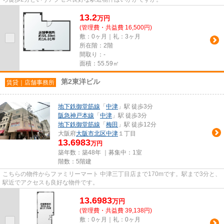
13.2
万
円
(管理費・共益費 16,500円)
敷：0ヶ月｜礼：3ヶ月
所在階：2階
間取り：-
面積：55.59㎡
第2東洋ビル
賃貸｜店舗事務所
地下鉄御堂筋線
「
中津
」駅 徒歩3分
阪急神戸本線
「
中津
」駅 徒歩3分
地下鉄御堂筋線
「
梅田
」駅 徒歩12分
大阪府
大阪市北区
中津
１丁目
13.6983
万円
築年数：築48年 ｜募集中：
1室
階数：5階建
こちらの物件からファミリーマート 中津三丁目店まで170mです。駅まで3分と、
駅近でアクセスも良好な物件です。
13.6983
万
円
(管理費・共益費 39,138円)
敷：0ヶ月｜礼：0ヶ月