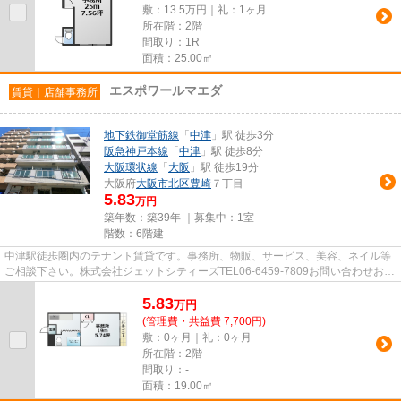
敷：13.5万円｜礼：1ヶ月
所在階：2階
間取り：1R
面積：25.00㎡
エスポワールマエダ
賃貸｜店舗事務所
地下鉄御堂筋線
「
中津
」駅 徒歩3分
阪急神戸本線
「
中津
」駅 徒歩8分
大阪環状線
「
大阪
」駅 徒歩19分
大阪府
大阪市北区
豊崎
７丁目
5.83
万円
築年数：築39年 ｜募集中：
1室
階数：6階建
中津駅徒歩圏内のテナント賃貸です。事務所、物販、サービス、美容、ネイル等
ご相談下さい。株式会社ジェットシティーズTEL06-6459-7809お問い合わせお待
ちしております。
5.83
万
円
(管理費・共益費 7,700円)
敷：0ヶ月｜礼：0ヶ月
所在階：2階
間取り：-
面積：19.00㎡