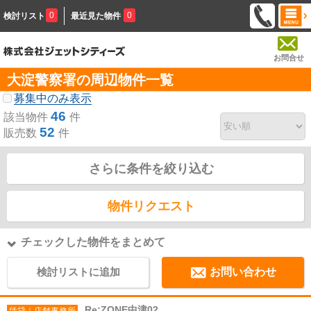
0
0
検討リスト
最近見た物件
お問合せ
大淀警察署の周辺物件一覧
募集中のみ表示
46
該当物件
件
52
販売数
件
さらに条件を絞り込む
物件リクエスト
チェックした物件をまとめて
検討リストに追加
お問い合わせ
Re:ZONE中津02
賃貸｜店舗事務所