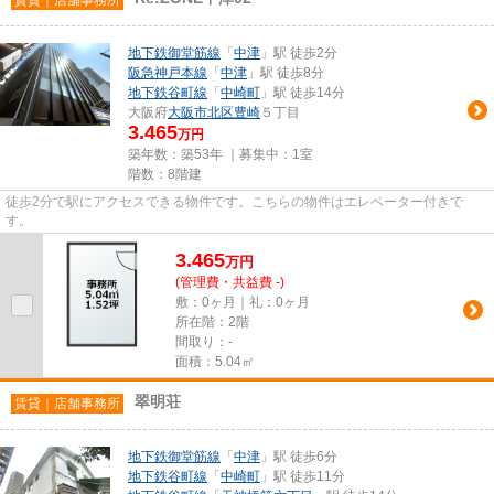
地下鉄御堂筋線
「
中津
」駅 徒歩2分
阪急神戸本線
「
中津
」駅 徒歩8分
地下鉄谷町線
「
中崎町
」駅 徒歩14分
大阪府
大阪市北区
豊崎
５丁目
3.465
万円
築年数：築53年 ｜募集中：
1室
階数：8階建
徒歩2分で駅にアクセスできる物件です。こちらの物件はエレベーター付きで
す。
3.465
万
円
(管理費・共益費 -)
敷：0ヶ月｜礼：0ヶ月
所在階：2階
間取り：-
面積：5.04㎡
翠明荘
賃貸｜店舗事務所
地下鉄御堂筋線
「
中津
」駅 徒歩6分
地下鉄谷町線
「
中崎町
」駅 徒歩11分