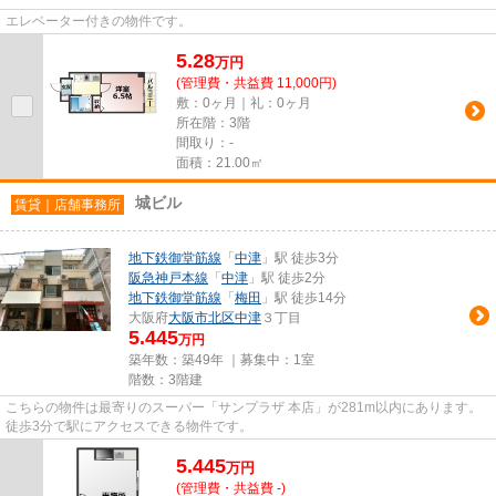
エレベーター付きの物件です。
5.28
万
円
(管理費・共益費 11,000円)
敷：0ヶ月｜礼：0ヶ月
所在階：3階
間取り：-
面積：21.00㎡
城ビル
賃貸｜店舗事務所
地下鉄御堂筋線
「
中津
」駅 徒歩3分
阪急神戸本線
「
中津
」駅 徒歩2分
地下鉄御堂筋線
「
梅田
」駅 徒歩14分
大阪府
大阪市北区
中津
３丁目
5.445
万円
築年数：築49年 ｜募集中：
1室
階数：3階建
こちらの物件は最寄りのスーパー「サンプラザ 本店」が281m以内にあります。
徒歩3分で駅にアクセスできる物件です。
5.445
万
円
(管理費・共益費 -)