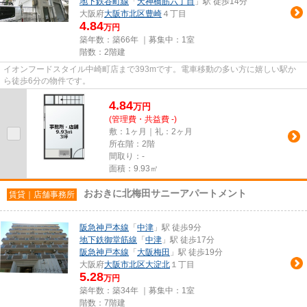
地下鉄谷町線
「
天神橋筋六丁目
」駅 徒歩14分
大阪府
大阪市北区
豊崎
４丁目
4.84
万円
築年数：築66年 ｜募集中：
1室
階数：2階建
イオンフードスタイル中崎町店まで393mです。電車移動の多い方に嬉しい駅か
ら徒歩6分の物件です。
4.84
万
円
(管理費・共益費 -)
敷：1ヶ月｜礼：2ヶ月
所在階：2階
間取り：-
面積：9.93㎡
おおきに北梅田サニーアパートメント
賃貸｜店舗事務所
阪急神戸本線
「
中津
」駅 徒歩9分
地下鉄御堂筋線
「
中津
」駅 徒歩17分
阪急神戸本線
「
大阪梅田
」駅 徒歩19分
大阪府
大阪市北区
大淀北
１丁目
5.28
万円
築年数：築34年 ｜募集中：
1室
階数：7階建