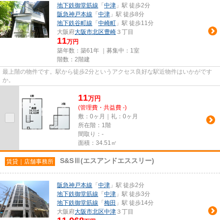
地下鉄御堂筋線
「
中津
」駅 徒歩2分
阪急神戸本線
「
中津
」駅 徒歩8分
地下鉄谷町線
「
中崎町
」駅 徒歩11分
大阪府
大阪市北区
豊崎
３丁目
11
万円
築年数：築61年 ｜募集中：
1室
階数：2階建
最上階の物件です。駅から徒歩2分というアクセス良好な駅近物件はいかがです
か。
11
万
円
(管理費・共益費 -)
敷：0ヶ月｜礼：0ヶ月
所在階：1階
間取り：-
面積：34.51㎡
S&SⅢ(エスアンドエススリー)
賃貸｜店舗事務所
阪急神戸本線
「
中津
」駅 徒歩2分
地下鉄御堂筋線
「
中津
」駅 徒歩3分
地下鉄御堂筋線
「
梅田
」駅 徒歩14分
大阪府
大阪市北区
中津
３丁目