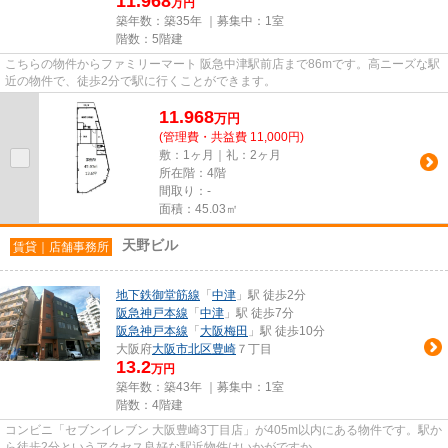
11.968
万円
築年数：築35年 ｜募集中：
1室
階数：5階建
こちらの物件からファミリーマート 阪急中津駅前店まで86mです。高ニーズな駅
近の物件で、徒歩2分で駅に行くことができます。
11.968
万
円
(管理費・共益費 11,000円)
敷：1ヶ月｜礼：2ヶ月
所在階：4階
間取り：-
面積：45.03㎡
天野ビル
賃貸｜店舗事務所
地下鉄御堂筋線
「
中津
」駅 徒歩2分
阪急神戸本線
「
中津
」駅 徒歩7分
阪急神戸本線
「
大阪梅田
」駅 徒歩10分
大阪府
大阪市北区
豊崎
７丁目
13.2
万円
築年数：築43年 ｜募集中：
1室
階数：4階建
コンビニ「セブンイレブン 大阪豊崎3丁目店」が405m以内にある物件です。駅か
ら徒歩2分というアクセス良好な駅近物件はいかがですか。