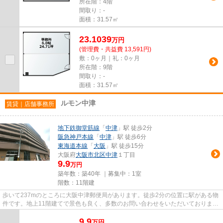
所在階：4階
間取り：-
面積：31.57㎡
23.1039
万
円
(管理費・共益費 13,591円)
敷：0ヶ月｜礼：0ヶ月
所在階：9階
間取り：-
面積：31.57㎡
ルモン中津
賃貸｜店舗事務所
地下鉄御堂筋線
「
中津
」駅 徒歩2分
阪急神戸本線
「
中津
」駅 徒歩6分
東海道本線
「
大阪
」駅 徒歩15分
大阪府
大阪市北区
中津
１丁目
9.9
万円
築年数：築40年 ｜募集中：
1室
階数：11階建
歩いて237mのところに大阪中津郵便局があります。徒歩2分の位置に駅がある物
件です。地上11階建てで景色も良く、多数のお問い合わせをいただいておりま
す。エレベーターがある物件です。
9.9
万
円