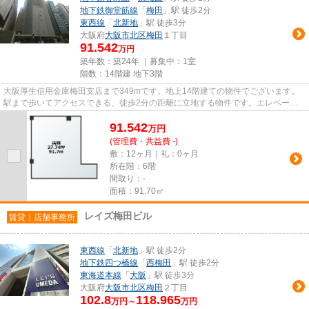
地下鉄御堂筋線
「
梅田
」駅 徒歩2分
東西線
「
北新地
」駅 徒歩3分
大阪府
大阪市北区
梅田
１丁目
91.542
万円
築年数：築24年 ｜募集中：
1室
階数：14階建 地下3階
大阪厚生信用金庫梅田支店まで349mです。地上14階建ての物件でございます。
駅まで歩いてアクセスできる、徒歩2分の距離に立地する物件です。エレベータ
ー付き物件です。
91.542
万
円
(管理費・共益費 -)
敷：12ヶ月｜礼：0ヶ月
所在階：6階
間取り：-
面積：91.70㎡
レイズ梅田ビル
賃貸｜店舗事務所
東西線
「
北新地
」駅 徒歩2分
地下鉄四つ橋線
「
西梅田
」駅 徒歩2分
東海道本線
「
大阪
」駅 徒歩3分
大阪府
大阪市北区
梅田
２丁目
102.8
118.965
万円～
万円