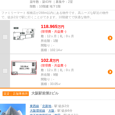
築年数：築43年 ｜募集中：
2室
階数：10階建 地下1階
ファミリーマート 桜橋店が288m以内にある物件です。高ニーズな駅近の物件
で、徒歩2分で駅に行くことができます。10階建てで快適な物件。
118.965
万
円
(管理費・共益費 -)
敷：12ヶ月｜礼：0ヶ月
所在階：1階
間取り：-
面積：102.14㎡
102.8
万
円
(管理費・共益費 -)
敷：12ヶ月｜礼：0ヶ月
所在階：9階
間取り：-
面積：33.05㎡
大阪駅前第2ビル
賃貸｜店舗事務所
東西線
「
北新地
」駅 徒歩2分
大阪環状線
「
大阪
」駅 徒歩6分