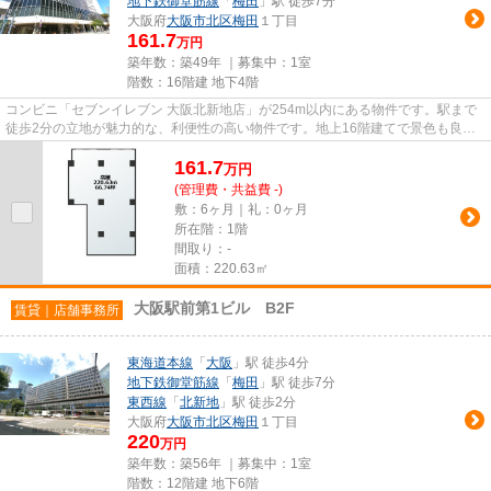
地下鉄御堂筋線
「
梅田
」駅 徒歩7分
大阪府
大阪市北区
梅田
１丁目
161.7
万円
築年数：築49年 ｜募集中：
1室
階数：16階建 地下4階
コンビニ「セブンイレブン 大阪北新地店」が254m以内にある物件です。駅まで
徒歩2分の立地が魅力的な、利便性の高い物件です。地上16階建てで景色も良
く、多数のお問い合わせをいただ...
161.7
万
円
(管理費・共益費 -)
敷：6ヶ月｜礼：0ヶ月
所在階：1階
間取り：-
面積：220.63㎡
大阪駅前第1ビル B2F
賃貸｜店舗事務所
東海道本線
「
大阪
」駅 徒歩4分
地下鉄御堂筋線
「
梅田
」駅 徒歩7分
東西線
「
北新地
」駅 徒歩2分
大阪府
大阪市北区
梅田
１丁目
220
万円
築年数：築56年 ｜募集中：
1室
階数：12階建 地下6階