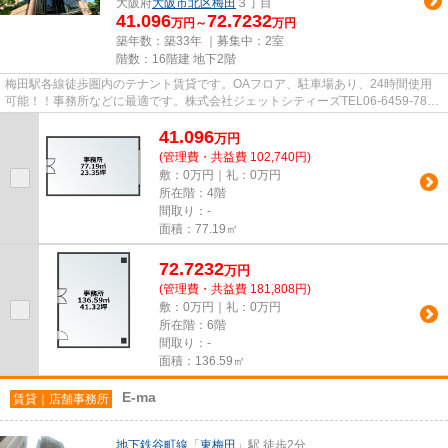
大阪府
大阪市北区
梅田
３丁目
41.096
72.7232
万円～
万円
築年数：築33年 ｜募集中：
2室
階数：16階建 地下2階
梅田駅各線徒歩圏内のテナント賃貸です。OAフロア、駐車場あり、24時間使用
可能！！事務所などに最適です。株式会社ジェットシティーズTEL06-6459-7809
お問い合わせお待ちしております。
41.096
万
円
(管理費・共益費 102,740円)
敷：0万円｜礼：0万円
所在階：4階
間取り：-
面積：77.19㎡
72.7232
万
円
(管理費・共益費 181,808円)
敷：0万円｜礼：0万円
所在階：6階
間取り：-
面積：136.59㎡
E-ma
賃貸｜店舗事務所
地下鉄谷町線
「
東梅田
」駅 徒歩2分