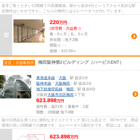
是非ご覧ください12階建ての高層建築。駅から徒歩4分というアクセス良好な駅
近物件はいかがですか。こちらの物件にはエレベーターが付いています。
220
万
円
(管理費・共益費 -)
敷：6ヶ月｜礼：0ヶ月
所在階：地下2階
間取り：-
面積：315.09㎡
梅田阪神第2ビルディング（ハービスENT）
賃貸｜店舗事務所
東海道本線
「
大阪
」駅 徒歩2分
阪神本線
「
大阪梅田
」駅 徒歩2分
地下鉄御堂筋線
「
梅田
」駅 徒歩4分
大阪府
大阪市北区
梅田
２丁目
623.898
万円
築年数：築21年 ｜募集中：
1室
階数：28階建 地下4階
薬や日用品を買うのに便利なダイコクドラッグ 第1ビル店まで、387mです。周辺
環境の良い28階建ての建物です。エレベーター2基付きです。周辺には、徒歩2分
で利用できる駅があります。
623.898
万
円