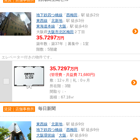
地下鉄四つ橋線
「
西梅田
」駅 徒歩2分
東西線
「
北新地
」駅 徒歩3分
東海道本線
「
大阪
」駅 徒歩4分
大阪府
大阪市北区
梅田
２丁目
35.7297
万円
築年数：築37年 ｜募集中：
1室
階数：5階建
エレベーター付きの物件です。
35.7297
万
円
(管理費・共益費 71,680円)
敷：12ヶ月｜礼：0ヶ月
所在階：3階
間取り：-
面積：67.18㎡
毎日新聞
賃貸｜店舗事務所
東西線
「
北新地
」駅 徒歩9分
地下鉄四つ橋線
「
西梅田
」駅 徒歩9分
大阪環状線
「
大阪
」駅 徒歩9分