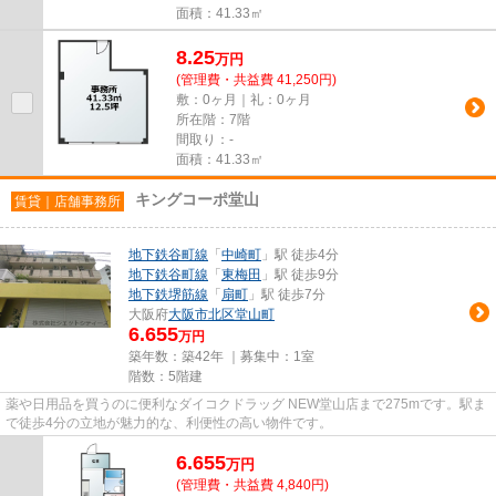
面積：41.33㎡
8.25
万
円
(管理費・共益費 41,250円)
敷：0ヶ月｜礼：0ヶ月
所在階：7階
間取り：-
面積：41.33㎡
キングコーポ堂山
賃貸｜店舗事務所
地下鉄谷町線
「
中崎町
」駅 徒歩4分
地下鉄谷町線
「
東梅田
」駅 徒歩9分
地下鉄堺筋線
「
扇町
」駅 徒歩7分
大阪府
大阪市北区
堂山町
6.655
万円
築年数：築42年 ｜募集中：
1室
階数：5階建
薬や日用品を買うのに便利なダイコクドラッグ NEW堂山店まで275mです。駅ま
で徒歩4分の立地が魅力的な、利便性の高い物件です。
6.655
万
円
(管理費・共益費 4,840円)