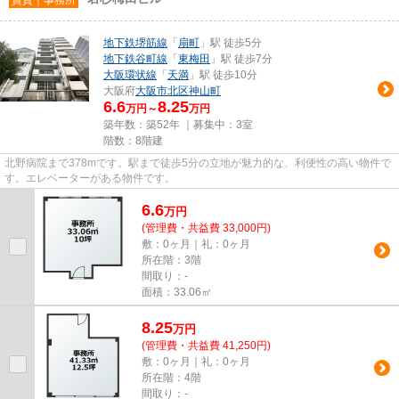
地下鉄堺筋線
「
扇町
」駅 徒歩5分
地下鉄谷町線
「
東梅田
」駅 徒歩7分
大阪環状線
「
天満
」駅 徒歩10分
大阪府
大阪市北区
神山町
6.6
8.25
万円～
万円
築年数：築52年 ｜募集中：
3室
階数：8階建
北野病院まで378mです。駅まで徒歩5分の立地が魅力的な、利便性の高い物件で
す。エレベーターがある物件です。
6.6
万
円
(管理費・共益費 33,000円)
敷：0ヶ月｜礼：0ヶ月
所在階：3階
間取り：-
面積：33.06㎡
8.25
万
円
(管理費・共益費 41,250円)
敷：0ヶ月｜礼：0ヶ月
所在階：4階
間取り：-