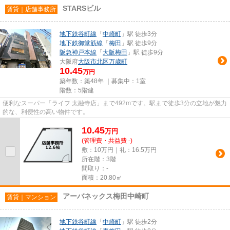
STARSビル
賃貸｜店舗事務所
地下鉄谷町線
「
中崎町
」駅 徒歩3分
地下鉄御堂筋線
「
梅田
」駅 徒歩9分
阪急神戸本線
「
大阪梅田
」駅 徒歩9分
大阪府
大阪市北区
万歳町
10.45
万円
築年数：築48年 ｜募集中：
1室
階数：5階建
便利なスーパー「ライフ 太融寺店」まで492mです。駅まで徒歩3分の立地が魅力
的な、利便性の高い物件です。
10.45
万
円
(管理費・共益費 -)
敷：10万円｜礼：16.5万円
所在階：3階
間取り：-
面積：20.80㎡
アーバネックス梅田中崎町
賃貸｜マンション
地下鉄谷町線
「
中崎町
」駅 徒歩2分