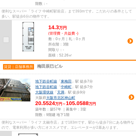
階数：-
便利なスーパー「ライフ 中崎町駅前店」まで393mです。こだわりの条件として
多い、駅徒歩6分の物件です。
14.3
万
円
(管理費・共益費 -)
敷：0ヶ月｜礼：0ヶ月
所在階：3階
間取り：-
面積：52.26㎡
梅田辰巳ビル
賃貸｜店舗事務所
地下鉄谷町線
「
東梅田
」駅 徒歩7分
地下鉄谷町線
「
中崎町
」駅 徒歩7分
大阪環状線
「
天満
」駅 徒歩9分
大阪府
大阪市北区
神山町
20.5524
105.0588
万円～
万円
築年数：築57年 ｜募集中：
3室
階数：9階建 地下1階
便利なスーパー「ライフ 太融寺店」まで183mです。駅から徒歩7分にある物件な
ので、電車利用が多い方にオススメです。エレベーターが2基あります。