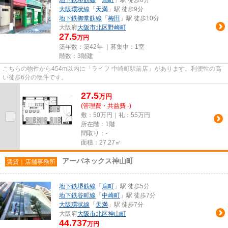
大阪環状線
「
天満
」駅 徒歩9分
地下鉄御堂筋線
「
梅田
」駅 徒歩10分
大阪府
大阪市北区
野崎町
27.5
万円
築年数：築42年 ｜募集中：
1室
階数：3階建
こちらの物件から454m以内に「ライフ 中崎町駅前店」があります。利便性の高
い徒歩6分の物件です。
27.5
万
円
(管理費・共益費 -)
敷：50万円｜礼：55万円
所在階：1階
間取り：-
面積：27.27㎡
アーバネックス神山町
賃貸｜店舗事務所
地下鉄堺筋線
「
扇町
」駅 徒歩5分
地下鉄谷町線
「
中崎町
」駅 徒歩7分
大阪環状線
「
天満
」駅 徒歩7分
大阪府
大阪市北区
神山町
44.737
万円