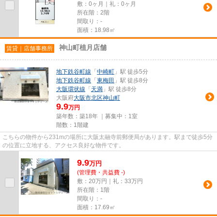
敷：0ヶ月｜礼：0ヶ月
所在階：2階
間取り：-
面積：18.98㎡
神山町植月店舗
賃貸｜店舗事務所
地下鉄谷町線
「
中崎町
」駅 徒歩5分
地下鉄谷町線
「
東梅田
」駅 徒歩8分
大阪環状線
「
天満
」駅 徒歩8分
大阪府
大阪市北区
神山町
9.9
万円
築年数：築18年 ｜募集中：
1室
階数：1階建
こちらの物件から231mの場所に大阪太融寺前郵便局があります。駅まで徒歩5分
の位置に立地する、アクセス良好な物件です。
9.9
万
円
(管理費・共益費 -)
敷：20万円｜礼：33万円
所在階：1階
間取り：-
面積：17.69㎡