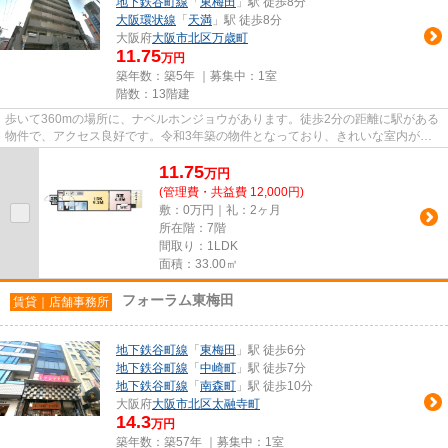
地下鉄谷町線
「
東梅田
」駅 徒歩8分
大阪環状線
「
天満
」駅 徒歩8分
大阪府
大阪市北区
万歳町
11.75
万円
築年数：築5年 ｜募集中：
1室
階数：13階建
歩いて360mの場所に、ナベルホンジョウがあります。徒歩2分の距離に駅がある
物件で、アクセス良好です。令和3年築の物件となっており、きれいな室内が魅
力となっています。お客様から...
11.75
万
円
(管理費・共益費 12,000円)
敷：0万円｜礼：2ヶ月
所在階：7階
間取り：1LDK
面積：33.00㎡
フォーラム東梅田
賃貸｜店舗事務所
地下鉄谷町線
「
東梅田
」駅 徒歩6分
地下鉄谷町線
「
中崎町
」駅 徒歩7分
地下鉄谷町線
「
南森町
」駅 徒歩10分
大阪府
大阪市北区
太融寺町
14.3
万円
築年数：築57年 ｜募集中：
1室