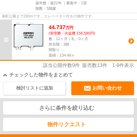
築年数：築22年 ｜募集中：
1室
階数：5階建
扇町公園まで280mです。エレベーター付きの物件です。
44.737
万
円
(管理費・共益費 156,580円)
敷：12ヶ月｜礼：0ヶ月
所在階：3階
間取り：-
面積：134.46㎡
該当公開件数
9
件 販売数
13
件
1-9
件表示
チェックした物件をまとめて
検討リストに追加
お問い合わせ
さらに条件を絞り込む
物件リクエスト