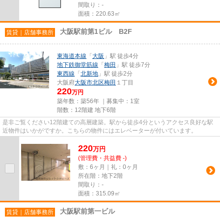
間取り：-
面積：220.63㎡
大阪駅前第1ビル B2F
賃貸｜店舗事務所
東海道本線
「
大阪
」駅 徒歩4分
地下鉄御堂筋線
「
梅田
」駅 徒歩7分
東西線
「
北新地
」駅 徒歩2分
大阪府
大阪市北区
梅田
１丁目
220
万円
築年数：築56年 ｜募集中：
1室
階数：12階建 地下6階
是非ご覧ください12階建ての高層建築。駅から徒歩4分というアクセス良好な駅
近物件はいかがですか。こちらの物件にはエレベーターが付いています。
220
万
円
(管理費・共益費 -)
敷：6ヶ月｜礼：0ヶ月
所在階：地下2階
間取り：-
面積：315.09㎡
大阪駅前第一ビル
賃貸｜店舗事務所