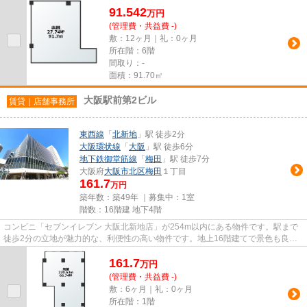
91.542
万
円
(管理費・共益費 -)
敷：12ヶ月｜礼：0ヶ月
所在階：6階
間取り：-
面積：91.70㎡
大阪駅前第2ビル
賃貸｜店舗事務所
東西線
「
北新地
」駅 徒歩2分
大阪環状線
「
大阪
」駅 徒歩6分
地下鉄御堂筋線
「
梅田
」駅 徒歩7分
大阪府
大阪市北区
梅田
１丁目
161.7
万円
築年数：築49年 ｜募集中：
1室
階数：16階建 地下4階
コンビニ「セブンイレブン 大阪北新地店」が254m以内にある物件です。駅まで
徒歩2分の立地が魅力的な、利便性の高い物件です。地上16階建てで景色も良
く、多数のお問い合わせをいただ...
161.7
万
円
(管理費・共益費 -)
敷：6ヶ月｜礼：0ヶ月
所在階：1階