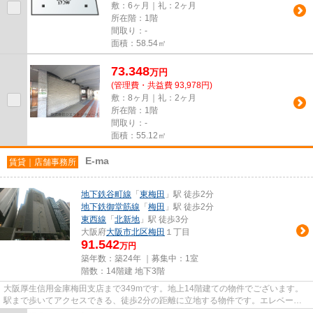
敷：6ヶ月｜礼：2ヶ月
所在階：1階
間取り：-
面積：58.54㎡
73.348
万
円
(管理費・共益費 93,978円)
敷：8ヶ月｜礼：2ヶ月
所在階：1階
間取り：-
面積：55.12㎡
E-ma
賃貸｜店舗事務所
地下鉄谷町線
「
東梅田
」駅 徒歩2分
地下鉄御堂筋線
「
梅田
」駅 徒歩2分
東西線
「
北新地
」駅 徒歩3分
大阪府
大阪市北区
梅田
１丁目
91.542
万円
築年数：築24年 ｜募集中：
1室
階数：14階建 地下3階
大阪厚生信用金庫梅田支店まで349mです。地上14階建ての物件でございます。
駅まで歩いてアクセスできる、徒歩2分の距離に立地する物件です。エレベータ
ー付き物件です。