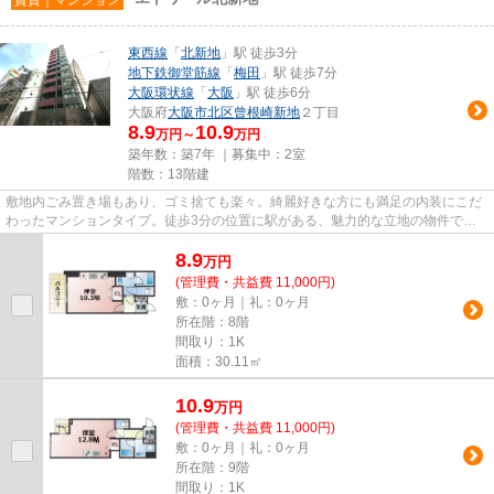
東西線
「
北新地
」駅 徒歩3分
地下鉄御堂筋線
「
梅田
」駅 徒歩7分
大阪環状線
「
大阪
」駅 徒歩6分
大阪府
大阪市北区
曾根崎新地
２丁目
8.9
10.9
万円～
万円
築年数：築7年 ｜募集中：
2室
階数：13階建
敷地内ごみ置き場もあり、ゴミ捨ても楽々。綺麗好きな方にも満足の内装にこだ
わったマンションタイプ。徒歩3分の位置に駅がある、魅力的な立地の物件で
す。こちらの物件にはエレベータ...
8.9
万
円
(管理費・共益費 11,000円)
敷：0ヶ月｜礼：0ヶ月
所在階：8階
間取り：1K
面積：30.11㎡
10.9
万
円
(管理費・共益費 11,000円)
敷：0ヶ月｜礼：0ヶ月
所在階：9階
間取り：1K