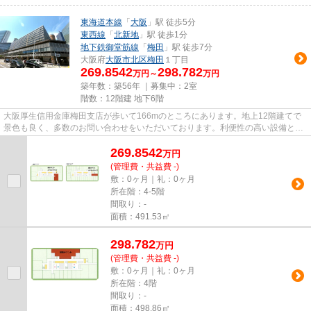
東海道本線
「
大阪
」駅 徒歩5分
東西線
「
北新地
」駅 徒歩1分
地下鉄御堂筋線
「
梅田
」駅 徒歩7分
大阪府
大阪市北区
梅田
１丁目
269.8542
298.782
万円～
万円
築年数：築56年 ｜募集中：
2室
階数：12階建 地下6階
大阪厚生信用金庫梅田支店が歩いて166mのところにあります。地上12階建てで
景色も良く、多数のお問い合わせをいただいております。利便性の高い設備とし
て注目されているのが敷地内ご...
269.8542
万
円
(管理費・共益費 -)
敷：0ヶ月｜礼：0ヶ月
所在階：4-5階
間取り：-
面積：491.53㎡
298.782
万
円
(管理費・共益費 -)
敷：0ヶ月｜礼：0ヶ月
所在階：4階
間取り：-
面積：498.86㎡