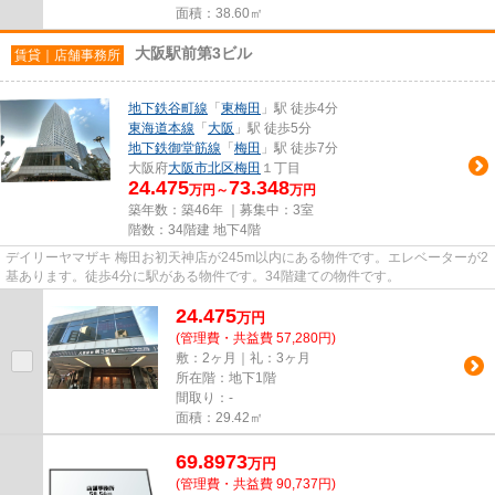
面積：38.60㎡
大阪駅前第3ビル
賃貸｜店舗事務所
地下鉄谷町線
「
東梅田
」駅 徒歩4分
東海道本線
「
大阪
」駅 徒歩5分
地下鉄御堂筋線
「
梅田
」駅 徒歩7分
大阪府
大阪市北区
梅田
１丁目
24.475
73.348
万円～
万円
築年数：築46年 ｜募集中：
3室
階数：34階建 地下4階
デイリーヤマザキ 梅田お初天神店が245m以内にある物件です。エレベーターが2
基あります。徒歩4分に駅がある物件です。34階建ての物件です。
24.475
万
円
(管理費・共益費 57,280円)
敷：2ヶ月｜礼：3ヶ月
所在階：地下1階
間取り：-
面積：29.42㎡
69.8973
万
円
(管理費・共益費 90,737円)