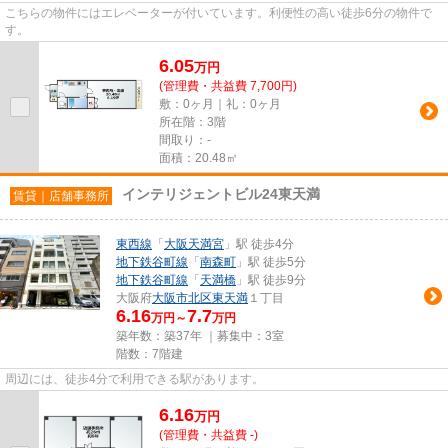
こちらの物件にはエレベーターが付いています。利便性の高い徒歩6分の物件で
す。
6.05
万
円
(管理費・共益費 7,700円)
敷：0ヶ月｜礼：0ヶ月
所在階：3階
間取り：-
面積：20.48㎡
インテリジェントビル24東天満
賃貸｜店舗事務所
東西線
「
大阪天満宮
」駅 徒歩4分
地下鉄谷町線
「
南森町
」駅 徒歩5分
地下鉄谷町線
「
天満橋
」駅 徒歩9分
大阪府
大阪市北区
東天満
１丁目
6.16
7.7
万円～
万円
築年数：築37年 ｜募集中：
3室
階数：7階建
周辺には、徒歩4分で利用できる駅があります。
6.16
万
円
(管理費・共益費 -)