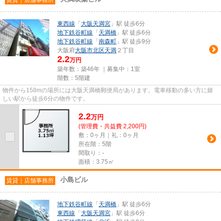
東西線
「
大阪天満宮
」駅 徒歩6分
地下鉄谷町線
「
天満橋
」駅 徒歩6分
地下鉄谷町線
「
南森町
」駅 徒歩9分
大阪府
大阪市北区
天満
２丁目
2.2
万円
築年数：築46年 ｜募集中：
1室
階数：5階建
物件から158mの場所には大阪天満橋郵便局があります。電車移動の多い方に嬉
しい駅から徒歩6分の物件です。
2.2
万
円
(管理費・共益費 2,200円)
敷：0ヶ月｜礼：0ヶ月
所在階：5階
間取り：-
面積：3.75㎡
小島ビル
賃貸｜店舗事務所
地下鉄谷町線
「
天満橋
」駅 徒歩6分
東西線
「
大阪天満宮
」駅 徒歩6分