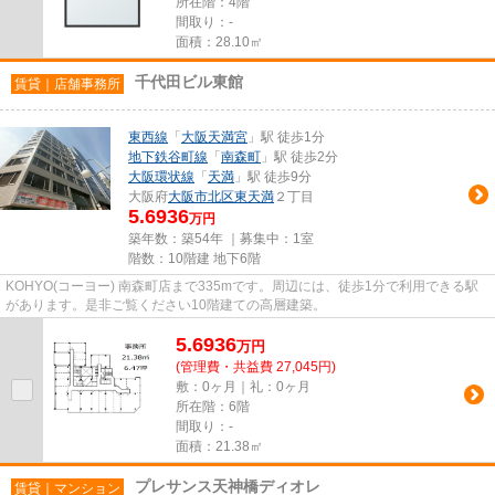
所在階：4階
間取り：-
面積：28.10㎡
千代田ビル東館
賃貸｜店舗事務所
東西線
「
大阪天満宮
」駅 徒歩1分
地下鉄谷町線
「
南森町
」駅 徒歩2分
大阪環状線
「
天満
」駅 徒歩9分
大阪府
大阪市北区
東天満
２丁目
5.6936
万円
築年数：築54年 ｜募集中：
1室
階数：10階建 地下6階
KOHYO(コーヨー) 南森町店まで335mです。周辺には、徒歩1分で利用できる駅
があります。是非ご覧ください10階建ての高層建築。
5.6936
万
円
(管理費・共益費 27,045円)
敷：0ヶ月｜礼：0ヶ月
所在階：6階
間取り：-
面積：21.38㎡
プレサンス天神橋ディオレ
賃貸｜マンション