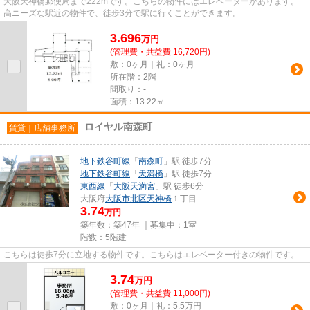
大阪天神橋郵便局まで222mです。こちらの物件にはエレベーターがあります。
高ニーズな駅近の物件で、徒歩3分で駅に行くことができます。
3.696
万
円
(管理費・共益費 16,720円)
敷：0ヶ月｜礼：0ヶ月
所在階：2階
間取り：-
面積：13.22㎡
ロイヤル南森町
賃貸｜店舗事務所
地下鉄谷町線
「
南森町
」駅 徒歩7分
地下鉄谷町線
「
天満橋
」駅 徒歩7分
東西線
「
大阪天満宮
」駅 徒歩6分
大阪府
大阪市北区
天神橋
１丁目
3.74
万円
築年数：築47年 ｜募集中：
1室
階数：5階建
こちらは徒歩7分に立地する物件です。こちらはエレベーター付きの物件です。
3.74
万
円
(管理費・共益費 11,000円)
敷：0ヶ月｜礼：5.5万円