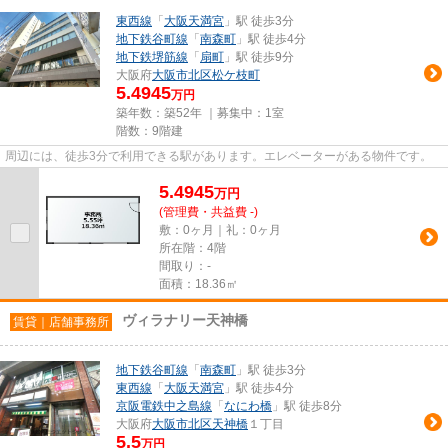
東西線
「
大阪天満宮
」駅 徒歩3分
地下鉄谷町線
「
南森町
」駅 徒歩4分
地下鉄堺筋線
「
扇町
」駅 徒歩9分
大阪府
大阪市北区
松ケ枝町
5.4945
万円
築年数：築52年 ｜募集中：
1室
階数：9階建
周辺には、徒歩3分で利用できる駅があります。エレベーターがある物件です。
5.4945
万
円
(管理費・共益費 -)
敷：0ヶ月｜礼：0ヶ月
所在階：4階
間取り：-
面積：18.36㎡
ヴィラナリー天神橋
賃貸｜店舗事務所
地下鉄谷町線
「
南森町
」駅 徒歩3分
東西線
「
大阪天満宮
」駅 徒歩4分
京阪電鉄中之島線
「
なにわ橋
」駅 徒歩8分
大阪府
大阪市北区
天神橋
１丁目
5.5
万円