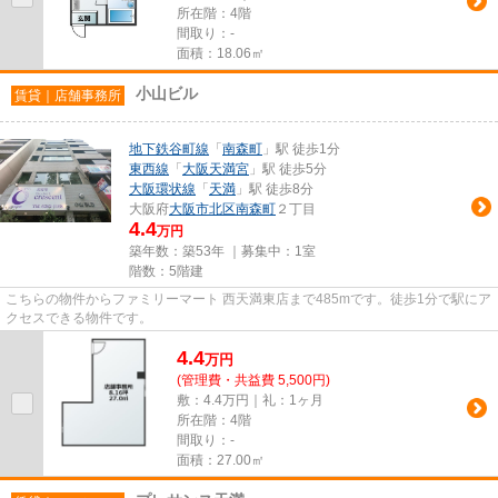
所在階：4階
間取り：-
面積：18.06㎡
小山ビル
賃貸｜店舗事務所
地下鉄谷町線
「
南森町
」駅 徒歩1分
東西線
「
大阪天満宮
」駅 徒歩5分
大阪環状線
「
天満
」駅 徒歩8分
大阪府
大阪市北区
南森町
２丁目
4.4
万円
築年数：築53年 ｜募集中：
1室
階数：5階建
こちらの物件からファミリーマート 西天満東店まで485mです。徒歩1分で駅にア
クセスできる物件です。
4.4
万
円
(管理費・共益費 5,500円)
敷：4.4万円｜礼：1ヶ月
所在階：4階
間取り：-
面積：27.00㎡