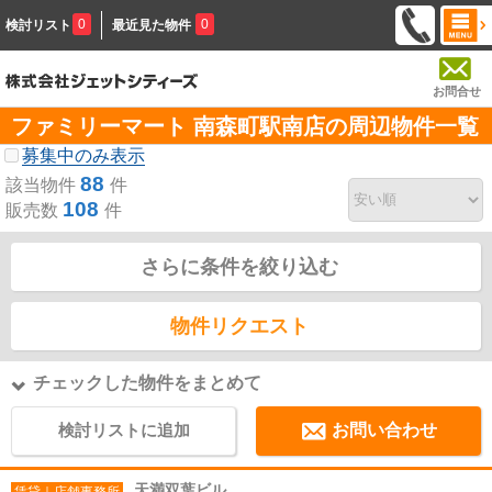
0
0
検討リスト
最近見た物件
お問合せ
ファミリーマート 南森町駅南店の周辺物件一覧
募集中のみ表示
88
該当物件
件
108
販売数
件
さらに条件を絞り込む
物件リクエスト
チェックした物件をまとめて
検討リストに追加
お問い合わせ
天満双葉ビル
賃貸｜店舗事務所