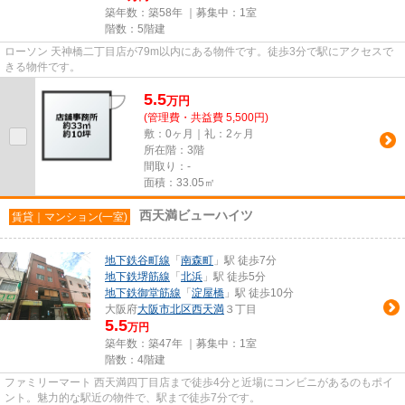
築年数：築58年 ｜募集中：
1室
階数：5階建
ローソン 天神橋二丁目店が79m以内にある物件です。徒歩3分で駅にアクセスで
きる物件です。
5.5
万
円
(管理費・共益費 5,500円)
敷：0ヶ月｜礼：2ヶ月
所在階：3階
間取り：-
面積：33.05㎡
西天満ビューハイツ
賃貸｜マンション(一室)
地下鉄谷町線
「
南森町
」駅 徒歩7分
地下鉄堺筋線
「
北浜
」駅 徒歩5分
地下鉄御堂筋線
「
淀屋橋
」駅 徒歩10分
大阪府
大阪市北区
西天満
３丁目
5.5
万円
築年数：築47年 ｜募集中：
1室
階数：4階建
ファミリーマート 西天満四丁目店まで徒歩4分と近場にコンビニがあるのもポイ
ント。魅力的な駅近の物件で、駅まで徒歩7分です。