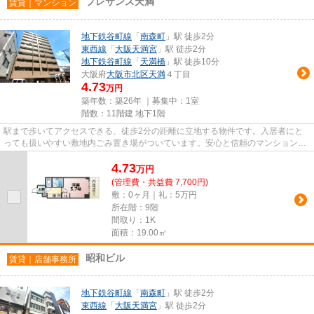
プレサンス天満
賃貸｜マンション
地下鉄谷町線
「
南森町
」駅 徒歩2分
東西線
「
大阪天満宮
」駅 徒歩2分
地下鉄谷町線
「
天満橋
」駅 徒歩10分
大阪府
大阪市北区
天満
４丁目
4.73
万円
築年数：築26年 ｜募集中：
1室
階数：11階建 地下1階
駅まで歩いてアクセスできる、徒歩2分の距離に立地する物件です。入居者にと
っても扱いやすい敷地内ごみ置き場がついています。安心と信頼のマンションタ
イプの物件。地上11階建てのマ...
4.73
万
円
(管理費・共益費 7,700円)
敷：0ヶ月｜礼：5万円
所在階：9階
間取り：1K
面積：19.00㎡
昭和ビル
賃貸｜店舗事務所
地下鉄谷町線
「
南森町
」駅 徒歩2分
東西線
「
大阪天満宮
」駅 徒歩2分