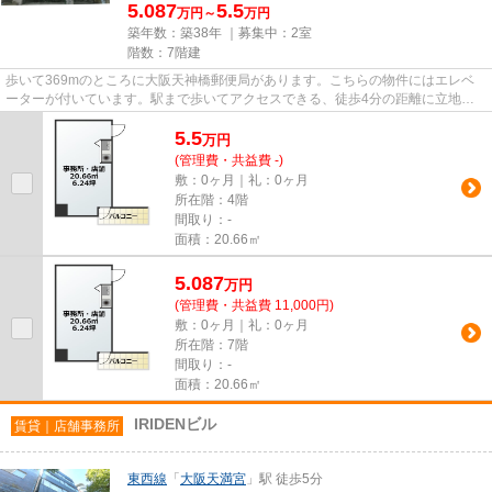
5.087
5.5
万円～
万円
築年数：築38年 ｜募集中：
2室
階数：7階建
歩いて369mのところに大阪天神橋郵便局があります。こちらの物件にはエレベ
ーターが付いています。駅まで歩いてアクセスできる、徒歩4分の距離に立地す
る物件です。
5.5
万
円
(管理費・共益費 -)
敷：0ヶ月｜礼：0ヶ月
所在階：4階
間取り：-
面積：20.66㎡
5.087
万
円
(管理費・共益費 11,000円)
敷：0ヶ月｜礼：0ヶ月
所在階：7階
間取り：-
面積：20.66㎡
IRIDENビル
賃貸｜店舗事務所
東西線
「
大阪天満宮
」駅 徒歩5分