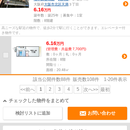
大阪府
大阪市北区
天満
３丁目
6.16
万円
築年数：築25年 ｜募集中：
1室
階数：8階建
高ニーズな駅近の物件で、徒歩2分で駅に行くことができます。エレベーター付
き物件です。
6.16
万
円
(管理費・共益費 7,700円)
敷：0ヶ月｜礼：0ヶ月
所在階：8階
間取り：-
面積：20.48㎡
該当公開件数
88
件 販売数
108
件
1-20
件表示
1
2
3
4
5
<<前へ
次へ>>
最初
チェックした物件をまとめて
検討リストに追加
お問い合わせ