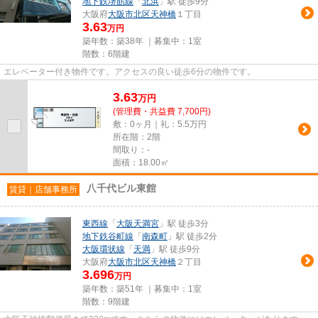
地下鉄堺筋線
「
北浜
」駅 徒歩9分
大阪府
大阪市北区
天神橋
１丁目
3.63
万円
築年数：築38年 ｜募集中：
1室
階数：6階建
エレベーター付き物件です。アクセスの良い徒歩6分の物件です。
3.63
万
円
(管理費・共益費 7,700円)
敷：0ヶ月｜礼：5.5万円
所在階：2階
間取り：-
面積：18.00㎡
八千代ビル東館
賃貸｜店舗事務所
東西線
「
大阪天満宮
」駅 徒歩3分
地下鉄谷町線
「
南森町
」駅 徒歩2分
大阪環状線
「
天満
」駅 徒歩9分
大阪府
大阪市北区
天神橋
２丁目
3.696
万円
築年数：築51年 ｜募集中：
1室
階数：9階建