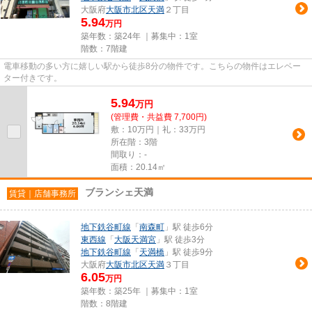
大阪府
大阪市北区
天満
２丁目
5.94
万円
築年数：築24年 ｜募集中：
1室
階数：7階建
電車移動の多い方に嬉しい駅から徒歩8分の物件です。こちらの物件はエレベー
ター付きです。
5.94
万
円
(管理費・共益費 7,700円)
敷：10万円｜礼：33万円
所在階：3階
間取り：-
面積：20.14㎡
ブランシェ天満
賃貸｜店舗事務所
地下鉄谷町線
「
南森町
」駅 徒歩6分
東西線
「
大阪天満宮
」駅 徒歩3分
地下鉄谷町線
「
天満橋
」駅 徒歩9分
大阪府
大阪市北区
天満
３丁目
6.05
万円
築年数：築25年 ｜募集中：
1室
階数：8階建