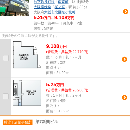
地下鉄谷町線
「
南森町
」駅 徒歩8分
大阪環状線
「
桜ノ宮
」駅 徒歩11分
大阪府
大阪市北区
松ケ枝町
5.25
9.108
万円～
万円
築年数：築40年 ｜募集中：
2室
階数：5階建
徒歩5分の位置に駅がある物件です。
9.108
万
円
(管理費・共益費 22,770円)
敷：1ヶ月｜礼：2ヶ月
所在階：2階
間取り：-
面積：34.20㎡
5.25
万
円
(管理費・共益費 20,900円)
敷：1ヶ月｜礼：2ヶ月
所在階：4階
間取り：-
面積：31.39㎡
第7新興ビル
賃貸｜店舗事務所