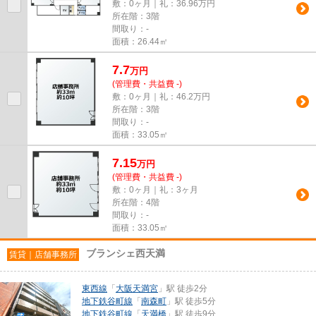
敷：0ヶ月｜礼：36.96万円
所在階：3階
間取り：-
面積：26.44㎡
7.7
万
円
(管理費・共益費 -)
敷：0ヶ月｜礼：46.2万円
所在階：3階
間取り：-
面積：33.05㎡
7.15
万
円
(管理費・共益費 -)
敷：0ヶ月｜礼：3ヶ月
所在階：4階
間取り：-
面積：33.05㎡
ブランシェ西天満
賃貸｜店舗事務所
東西線
「
大阪天満宮
」駅 徒歩2分
地下鉄谷町線
「
南森町
」駅 徒歩5分
地下鉄谷町線
「
天満橋
」駅 徒歩9分