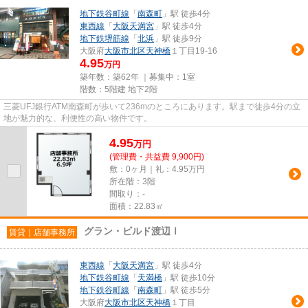
地下鉄谷町線
「
南森町
」駅 徒歩4分
東西線
「
大阪天満宮
」駅 徒歩4分
地下鉄堺筋線
「
北浜
」駅 徒歩9分
大阪府
大阪市北区
天神橋
１丁目19-16
4.95
万円
築年数：築62年 ｜募集中：
1室
階数：5階建 地下2階
三菱UFJ銀行ATM南森町が歩いて236mのところにあります。駅まで徒歩4分の立
地が魅力的な、利便性の高い物件です。
4.95
万
円
(管理費・共益費 9,900円)
敷：0ヶ月｜礼：4.95万円
所在階：3階
間取り：-
面積：22.83㎡
グラン・ビルド渡辺Ⅰ
賃貸｜店舗事務所
東西線
「
大阪天満宮
」駅 徒歩4分
地下鉄谷町線
「
天満橋
」駅 徒歩10分
地下鉄谷町線
「
南森町
」駅 徒歩5分
大阪府
大阪市北区
天神橋
１丁目