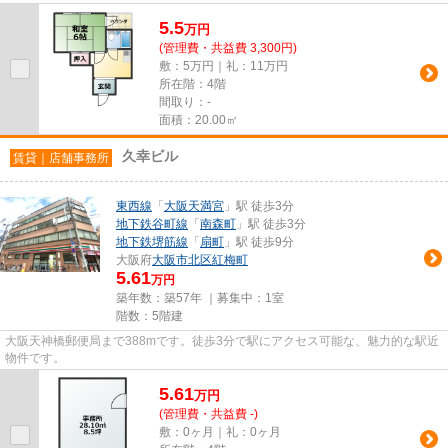
5.5
万
円
(管理費・共益費 3,300円)
敷：5万円｜礼：11万円
所在階：4階
間取り：-
面積：20.00㎡
久幸ビル
賃貸｜店舗事務所
東西線
「
大阪天満宮
」駅 徒歩3分
地下鉄谷町線
「
南森町
」駅 徒歩3分
地下鉄堺筋線
「
扇町
」駅 徒歩9分
大阪府
大阪市北区
紅梅町
5.61
万円
築年数：築57年 ｜募集中：
1室
階数：5階建
大阪天神橋郵便局まで388mです。徒歩3分で駅にアクセス可能な、魅力的な駅近
物件です。
5.61
万
円
(管理費・共益費 -)
敷：0ヶ月｜礼：0ヶ月