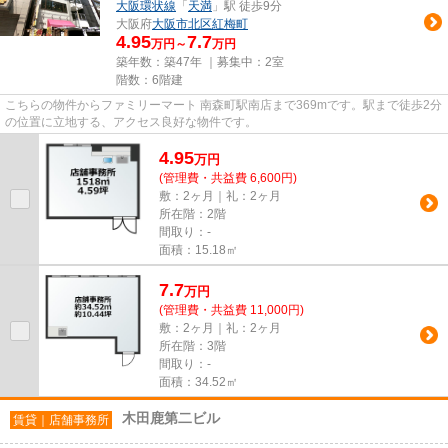
大阪環状線
「
天満
」駅 徒歩9分
大阪府
大阪市北区
紅梅町
4.95
7.7
万円～
万円
築年数：築47年 ｜募集中：
2室
階数：6階建
こちらの物件からファミリーマート 南森町駅南店まで369mです。駅まで徒歩2分
の位置に立地する、アクセス良好な物件です。
4.95
万
円
(管理費・共益費 6,600円)
敷：2ヶ月｜礼：2ヶ月
所在階：2階
間取り：-
面積：15.18㎡
7.7
万
円
(管理費・共益費 11,000円)
敷：2ヶ月｜礼：2ヶ月
所在階：3階
間取り：-
面積：34.52㎡
木田鹿第二ビル
賃貸｜店舗事務所