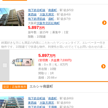
地下鉄谷町線
「
南森町
」駅 徒歩5分
東西線
「
大阪天満宮
」駅 徒歩4分
地下鉄堺筋線
「
扇町
」駅 徒歩7分
大阪府
大阪市北区
紅梅町
5.897
万円
築年数：築15年 ｜募集中：
1室
階数：10階建
綺麗好きな方にも満足の内装にこだわったマンションタイプ。エレベーター付き
物件です。10階建てで快適な物件。利便性が高いのでとてもお問い合わせの多い
敷地内ゴミ置き場です。東西...
5.897
万
円
(管理費・共益費 7,030円)
敷：0ヶ月｜礼：8万円
所在階：10階
間取り：1R
面積：20.66㎡
エルシャ南森町
賃貸｜店舗事務所
地下鉄谷町線
「
南森町
」駅 徒歩8分
東西線
「
大阪天満宮
」駅 徒歩6分
地下鉄谷町線
「
天満橋
」駅 徒歩7分