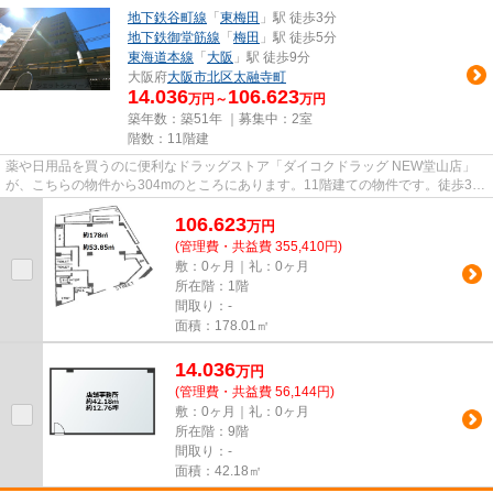
地下鉄谷町線
「
東梅田
」駅 徒歩3分
地下鉄御堂筋線
「
梅田
」駅 徒歩5分
東海道本線
「
大阪
」駅 徒歩9分
大阪府
大阪市北区
太融寺町
14.036
106.623
万円～
万円
築年数：築51年 ｜募集中：
2室
階数：11階建
薬や日用品を買うのに便利なドラッグストア「ダイコクドラッグ NEW堂山店」
が、こちらの物件から304mのところにあります。11階建ての物件です。徒歩3分
の距離に駅がある物件で、アクセ...
106.623
万
円
(管理費・共益費 355,410円)
敷：0ヶ月｜礼：0ヶ月
所在階：1階
間取り：-
面積：178.01㎡
14.036
万
円
(管理費・共益費 56,144円)
敷：0ヶ月｜礼：0ヶ月
所在階：9階
間取り：-
面積：42.18㎡