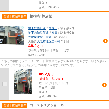
間取り：-
面積：132.66㎡
曽根崎1棟店舗
賃貸｜店舗事務所
地下鉄谷町線
「
東梅田
」駅 徒歩2分
地下鉄御堂筋線
「
梅田
」駅 徒歩5分
大阪環状線
「
大阪
」駅 徒歩8分
大阪府
大阪市北区
曾根崎
２丁目
46.2
万円
築年数：築39年 ｜募集中：
1室
階数：3階建
こちらの物件はファミリーマート 曽根崎南店まで324mにあります。駅まで歩い
てアクセスできる、徒歩2分の距離に立地する物件です。
46.2
万
円
(管理費・共益費 -)
敷：0ヶ月｜礼：0ヶ月
所在階：1階
間取り：-
面積：40.03㎡
コーストスタジョーネ
賃貸｜店舗事務所