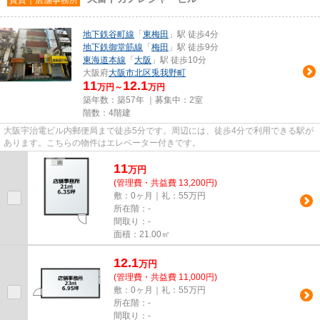
地下鉄谷町線
「
東梅田
」駅 徒歩4分
地下鉄御堂筋線
「
梅田
」駅 徒歩9分
東海道本線
「
大阪
」駅 徒歩10分
大阪府
大阪市北区
兎我野町
11
12.1
万円～
万円
築年数：築57年 ｜募集中：
2室
階数：4階建
大阪宇治電ビル内郵便局まで徒歩5分です。周辺には、徒歩4分で利用できる駅が
あります。こちらの物件はエレベーター付きです。
11
万
円
(管理費・共益費 13,200円)
敷：0ヶ月｜礼：55万円
所在階：-
間取り：-
面積：21.00㎡
12.1
万
円
(管理費・共益費 11,000円)
敷：0ヶ月｜礼：55万円
所在階：-
間取り：-