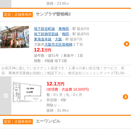
面積：23.00㎡
サンプラザ曽根崎2
賃貸｜店舗事務所
地下鉄谷町線
「
東梅田
」駅 徒歩2分
地下鉄御堂筋線
「
梅田
」駅 徒歩5分
東海道本線
「
大阪
」駅 徒歩7分
大阪府
大阪市北区
曾根崎
２丁目
12.1
万円
築年数：築51年 ｜募集中：
1室
階数：4階建 地下1階
お初天神に面しているテナント賃貸です！人通りの多い好立地！サービス、美
容、事務所等業種お気軽にご相談下さい。株式会社ジェットシティーズTEL06-
6459-7809お問い合わせお待ちして...
12.1
万
円
(管理費・共益費 16,500円)
敷：0ヶ月｜礼：0ヶ月
所在階：4階
間取り：-
面積：31.49㎡
エーワンビル
賃貸｜店舗事務所