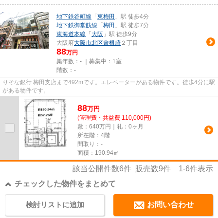
地下鉄谷町線
「
東梅田
」駅 徒歩4分
地下鉄御堂筋線
「
梅田
」駅 徒歩7分
東海道本線
「
大阪
」駅 徒歩9分
大阪府
大阪市北区
曾根崎
２丁目
88
万円
築年数：- ｜募集中：
1室
階数：-
りそな銀行 梅田支店まで492mです。エレベーターがある物件です。徒歩4分に駅
がある物件です。
88
万
円
(管理費・共益費 110,000円)
敷：640万円｜礼：0ヶ月
所在階：4階
間取り：-
面積：190.94㎡
該当公開件数
6
件 販売数
9
件
1-6
件表示
チェックした物件をまとめて
検討リストに追加
お問い合わせ