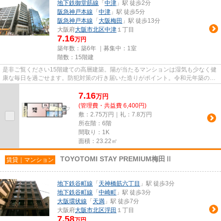
地下鉄御堂筋線
「
中津
」駅 徒歩2分
阪急神戸本線
「
中津
」駅 徒歩5分
阪急神戸本線
「
大阪梅田
」駅 徒歩13分
大阪府
大阪市北区
中津
１丁目
7.16
万円
築年数：築6年 ｜募集中：
1室
階数：15階建
是非ご覧ください15階建ての高層建築。陽が当たるマンションは湿気も少なく健
康な毎日を過ごせます。防犯対策の行き届いた造りがポイント。令和元年築のコ
チラの物件は、落ち着きのあ...
7.16
万
円
(管理費・共益費 6,400円)
敷：2.75万円｜礼：7.8万円
所在階：6階
間取り：1K
面積：23.22㎡
TOYOTOMI STAY PREMIUM梅田Ⅱ
賃貸｜マンション
地下鉄谷町線
「
天神橋筋六丁目
」駅 徒歩3分
地下鉄谷町線
「
中崎町
」駅 徒歩3分
大阪環状線
「
天満
」駅 徒歩7分
大阪府
大阪市北区
浮田
１丁目
7.58
万円