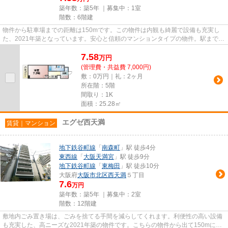
築年数：築5年 ｜募集中：
1室
階数：6階建
物件から駐車場までの距離は150mです。この物件は内観も綺麗で設備も充実し
た、2021年築となっています。安心と信頼のマンションタイプの物件。駅まで歩
いてアクセスできる、徒歩3分の...
7.58
万
円
(管理費・共益費 7,000円)
敷：0万円｜礼：2ヶ月
所在階：5階
間取り：1K
面積：25.28㎡
エグゼ西天満
賃貸｜マンション
地下鉄谷町線
「
南森町
」駅 徒歩4分
東西線
「
大阪天満宮
」駅 徒歩9分
地下鉄谷町線
「
東梅田
」駅 徒歩10分
大阪府
大阪市北区
西天満
５丁目
7.6
万円
築年数：築5年 ｜募集中：
2室
階数：12階建
敷地内ごみ置き場は、ごみを捨てる手間を減らしてくれます。利便性の高い設備
も充実した、高ニーズな2021年築の物件です。こちらの物件から出て150mに駐