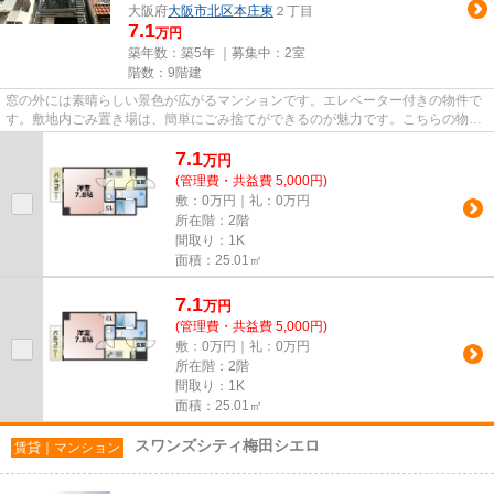
大阪府
大阪市北区
本庄東
２丁目
7.1
万円
築年数：築5年 ｜募集中：
2室
階数：9階建
窓の外には素晴らしい景色が広がるマンションです。エレベーター付きの物件で
す。敷地内ごみ置き場は、簡単にごみ捨てができるのが魅力です。こちらの物件
から、150mで駐車場です。コ...
7.1
万
円
(管理費・共益費 5,000円)
敷：0万円｜礼：0万円
所在階：2階
間取り：1K
面積：25.01㎡
7.1
万
円
(管理費・共益費 5,000円)
敷：0万円｜礼：0万円
所在階：2階
間取り：1K
面積：25.01㎡
スワンズシティ梅田シエロ
賃貸｜マンション