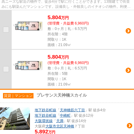
高ニーズな駅近の物件で、徒歩4分で駅に行くことができます。13階建てで街並
みにも馴染んだマンションです。設備良し・外観良しのイチオシの物件。利便性
が高くお問い合わせの多い敷地...
5.804
万
円
(管理費・共益費 6,960円)
敷：0ヶ月｜礼：6.5万円
所在階：4階
間取り：1K
面積：21.09㎡
5.804
万
円
(管理費・共益費 6,960円)
敷：0ヶ月｜礼：6.5万円
所在階：5階
間取り：1K
面積：21.09㎡
プレサンス天神橋スカイル
賃貸｜マンション
地下鉄谷町線
「
天神橋筋六丁目
」駅 徒歩4分
地下鉄谷町線
「
中崎町
」駅 徒歩12分
大阪環状線
「
天満
」駅 徒歩14分
大阪府
大阪市北区
天神橋
７丁目
5.892
万円