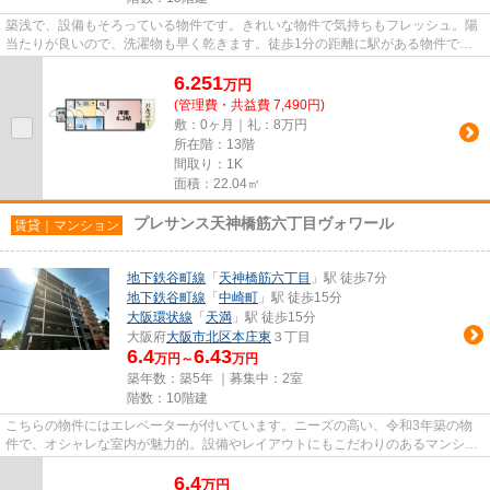
築浅で、設備もそろっている物件です。きれいな物件で気持ちもフレッシュ。陽
当たりが良いので、洗濯物も早く乾きます。徒歩1分の距離に駅がある物件で、
アクセス良好です。こちらの物...
6.251
万
円
(管理費・共益費 7,490円)
敷：0ヶ月｜礼：8万円
所在階：13階
間取り：1K
面積：22.04㎡
プレサンス天神橋筋六丁目ヴォワール
賃貸｜マンション
地下鉄谷町線
「
天神橋筋六丁目
」駅 徒歩7分
地下鉄谷町線
「
中崎町
」駅 徒歩15分
大阪環状線
「
天満
」駅 徒歩15分
大阪府
大阪市北区
本庄東
３丁目
6.4
6.43
万円～
万円
築年数：築5年 ｜募集中：
2室
階数：10階建
こちらの物件にはエレベーターが付いています。ニーズの高い、令和3年築の物
件で、オシャレな室内が魅力的。設備やレイアウトにもこだわりのあるマンショ
ン。駅から徒歩7分に立地する...
6.4
万
円