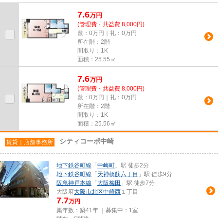
車場があります。駅から徒歩4分...
7.6
万
円
(管理費・共益費 8,000円)
敷：0万円｜礼：0万円
所在階：2階
間取り：1K
面積：25.55㎡
7.6
万
円
(管理費・共益費 8,000円)
敷：0万円｜礼：0万円
所在階：2階
間取り：1K
面積：25.56㎡
シティコーポ中崎
賃貸｜店舗事務所
地下鉄谷町線
「
中崎町
」駅 徒歩2分
地下鉄谷町線
「
天神橋筋六丁目
」駅 徒歩9分
阪急神戸本線
「
大阪梅田
」駅 徒歩7分
大阪府
大阪市北区
中崎西
１丁目
7.7
万円
築年数：築41年 ｜募集中：
1室