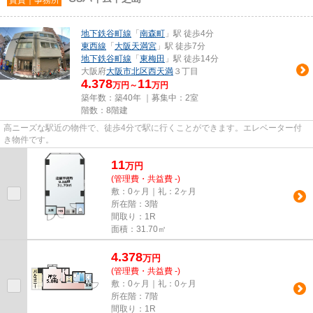
地下鉄谷町線
「
南森町
」駅 徒歩4分
東西線
「
大阪天満宮
」駅 徒歩7分
地下鉄谷町線
「
東梅田
」駅 徒歩14分
大阪府
大阪市北区
西天満
３丁目
4.378
11
万円～
万円
築年数：築40年 ｜募集中：
2室
階数：8階建
高ニーズな駅近の物件で、徒歩4分で駅に行くことができます。エレベーター付
き物件です。
11
万
円
(管理費・共益費 -)
敷：0ヶ月｜礼：2ヶ月
所在階：3階
間取り：1R
面積：31.70㎡
4.378
万
円
(管理費・共益費 -)
敷：0ヶ月｜礼：0ヶ月
所在階：7階
間取り：1R