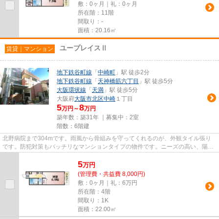
敷：0ヶ月｜礼：0ヶ月
所在階：11階
間取り：-
面積：20.16㎡
ユープレイスⅡ
賃貸｜マンション
地下鉄谷町線
「
中崎町
」駅 徒歩2分
地下鉄谷町線
「
天神橋筋六丁目
」駅 徒歩5分
大阪環状線
「
天満
」駅 徒歩5分
大阪府
大阪市北区
中崎
１丁目
5
8
万円～
万円
築年数：築31年 ｜募集中：
2室
階数：6階建
北野病院まで304mです。雨風から骨組みを守ってくれるのが、外観タイル張り
です。防犯対策もバッチリなマンションタイプの物件です。ニーズの高い、陽当
たり環境良好な物件です。つい...
5
万
円
(管理費・共益費 8,000円)
敷：0ヶ月｜礼：6万円
所在階：4階
間取り：1K
面積：22.00㎡