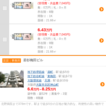
(管理費・共益費 7,040円)
敷：0万円｜礼：0ヶ月
所在階：8階
間取り：1K
面積：21.66㎡
6.43
万
円
(管理費・共益費 7,040円)
敷：0万円｜礼：0ヶ月
所在階：9階
間取り：1K
面積：21.66㎡
若杉梅田ビル
賃貸｜事務所
地下鉄堺筋線
「
扇町
」駅 徒歩5分
地下鉄谷町線
「
東梅田
」駅 徒歩7分
大阪環状線
「
天満
」駅 徒歩10分
大阪府
大阪市北区
神山町
6.6
8.25
万円～
万円
築年数：築52年 ｜募集中：
3室
階数：8階建
北野病院まで378mです。駅まで徒歩5分の立地が魅力的な、利便性の高い物件で