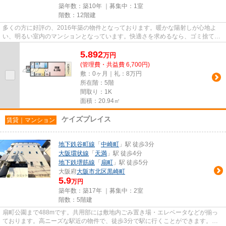
築年数：築10年 ｜募集中：
1室
階数：12階建
多くの方に好評の、2016年築の物件となっております。暖かな陽射しが心地よ
い、明るい室内のマンションとなっています。快適さを求めるなら、ゴミ捨てが
楽な敷地内ごみ置き場のある物...
5.892
万
円
(管理費・共益費 6,700円)
敷：0ヶ月｜礼：8万円
所在階：5階
間取り：1K
面積：20.94㎡
ケイズプレイス
賃貸｜マンション
地下鉄谷町線
「
中崎町
」駅 徒歩3分
大阪環状線
「
天満
」駅 徒歩4分
地下鉄堺筋線
「
扇町
」駅 徒歩5分
大阪府
大阪市北区
黒崎町
5.9
万円
築年数：築17年 ｜募集中：
2室
階数：5階建
扇町公園まで488mです。共用部には敷地内ごみ置き場・エレベータなどが揃っ
ております。高ニーズな駅近の物件で、徒歩3分で駅に行くことができます。造