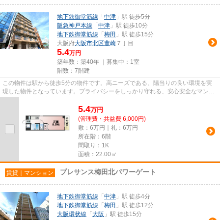
地下鉄御堂筋線
「
中津
」駅 徒歩5分
阪急神戸本線
「
中津
」駅 徒歩10分
地下鉄御堂筋線
「
梅田
」駅 徒歩15分
大阪府
大阪市北区
豊崎
７丁目
5.4
万円
築年数：築40年 ｜募集中：
1室
階数：7階建
この物件は駅から徒歩5分の物件です。高ニーズである、陽当りの良い環境を実
現した物件となっています。プライバシーをしっかり守れる、安心安全なマンシ
ョンです。ご来店予約やご質問...
5.4
万
円
(管理費・共益費 6,000円)
敷：6万円｜礼：6万円
所在階：6階
間取り：1K
面積：22.00㎡
プレサンス梅田北パワーゲート
賃貸｜マンション
地下鉄御堂筋線
「
中津
」駅 徒歩4分
地下鉄御堂筋線
「
梅田
」駅 徒歩12分
大阪環状線
「
大阪
」駅 徒歩15分