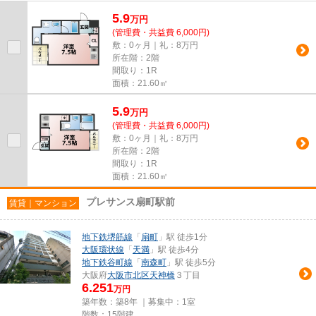
りとデザインに関して、自信をも...
5.9
万
円
(管理費・共益費 6,000円)
敷：0ヶ月｜礼：8万円
所在階：2階
間取り：1R
面積：21.60㎡
5.9
万
円
(管理費・共益費 6,000円)
敷：0ヶ月｜礼：8万円
所在階：2階
間取り：1R
面積：21.60㎡
プレサンス扇町駅前
賃貸｜マンション
地下鉄堺筋線
「
扇町
」駅 徒歩1分
大阪環状線
「
天満
」駅 徒歩4分
地下鉄谷町線
「
南森町
」駅 徒歩5分
大阪府
大阪市北区
天神橋
３丁目
6.251
万円
築年数：築8年 ｜募集中：
1室
階数：15階建