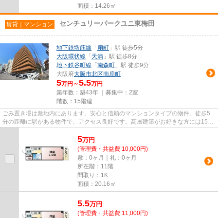
面積：14.26㎡
センチュリーパークユニ東梅田
賃貸｜マンション
地下鉄堺筋線
「
扇町
」駅 徒歩5分
大阪環状線
「
天満
」駅 徒歩8分
地下鉄谷町線
「
南森町
」駅 徒歩9分
大阪府
大阪市北区
南扇町
5
5.5
万円～
万円
築年数：築43年 ｜募集中：
2室
階数：15階建
ごみ置き場は敷地内にあります。安心と信頼のマンションタイプの物件。徒歩5
分の距離に駅がある物件で、アクセス良好です。高層建築がお好きな方には15階
建てのこちらの物件が好評です...
5
万
円
(管理費・共益費 10,000円)
敷：0ヶ月｜礼：0ヶ月
所在階：11階
間取り：1K
面積：20.16㎡
5.5
万
円
(管理費・共益費 11,000円)