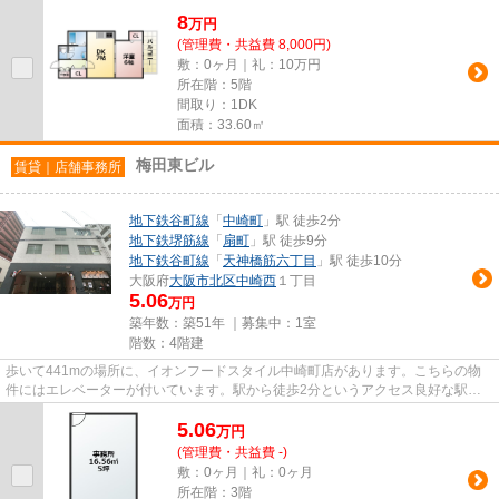
8
万
円
(管理費・共益費 8,000円)
敷：0ヶ月｜礼：10万円
所在階：5階
間取り：1DK
面積：33.60㎡
梅田東ビル
賃貸｜店舗事務所
地下鉄谷町線
「
中崎町
」駅 徒歩2分
地下鉄堺筋線
「
扇町
」駅 徒歩9分
地下鉄谷町線
「
天神橋筋六丁目
」駅 徒歩10分
大阪府
大阪市北区
中崎西
１丁目
5.06
万円
築年数：築51年 ｜募集中：
1室
階数：4階建
歩いて441mの場所に、イオンフードスタイル中崎町店があります。こちらの物
件にはエレベーターが付いています。駅から徒歩2分というアクセス良好な駅近
物件はいかがですか。
5.06
万
円
(管理費・共益費 -)
敷：0ヶ月｜礼：0ヶ月
所在階：3階