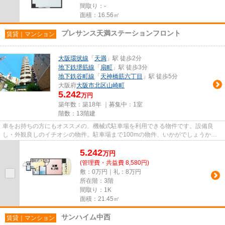
間取り：-
面積：16.56㎡
プレサンス天満ステーションフロント
賃貸｜マンション
大阪環状線
「
天満
」駅 徒歩2分
地下鉄堺筋線
「
扇町
」駅 徒歩3分
地下鉄谷町線
「
天神橋筋六丁目
」駅 徒歩5分
大阪府
大阪市北区
山崎町
5.242
万円
築年数：築18年 ｜募集中：
1室
階数：13階建
車をお持ちの方にもオススメの、機械式駐車場を利用できる物件です。設備良
し・外観良しのイチオシの物件。駐車場まで100mの物件、いかがでしょうか。
地上13階建ての物件をご紹介。こ...
5.242
万
円
(管理費・共益費 8,580円)
敷：0万円｜礼：8万円
所在階：3階
間取り：1K
面積：21.45㎡
サンハイム中西
賃貸｜マンション