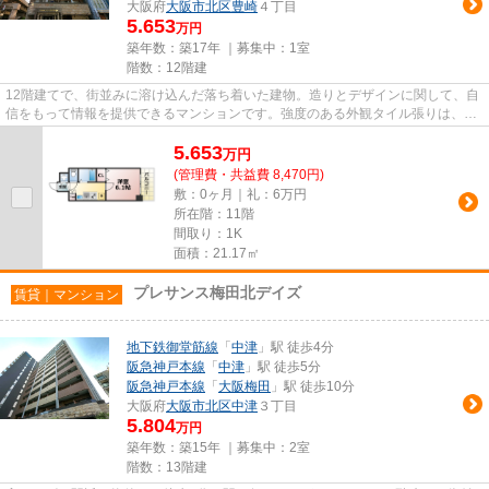
大阪府
大阪市北区
豊崎
４丁目
5.653
万円
築年数：築17年 ｜募集中：
1室
階数：12階建
12階建てで、街並みに溶け込んだ落ち着いた建物。造りとデザインに関して、自
信をもって情報を提供できるマンションです。強度のある外観タイル張りは、外
面の耐久性にも優れます。周...
5.653
万
円
(管理費・共益費 8,470円)
敷：0ヶ月｜礼：6万円
所在階：11階
間取り：1K
面積：21.17㎡
プレサンス梅田北デイズ
賃貸｜マンション
地下鉄御堂筋線
「
中津
」駅 徒歩4分
阪急神戸本線
「
中津
」駅 徒歩5分
阪急神戸本線
「
大阪梅田
」駅 徒歩10分
大阪府
大阪市北区
中津
３丁目
5.804
万円
築年数：築15年 ｜募集中：
2室
階数：13階建