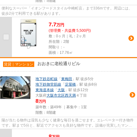
階数：5階建
便利なスーパー「イオンフードスタイル中崎町店」まで336mです。周辺には、
徒歩2分で利用できる駅があります。
7.7
万
円
(管理費・共益費 5,500円)
敷：0ヶ月｜礼：2ヶ月
所在階：2階
間取り：-
面積：17.76㎡
おおきに老松通りビル
賃貸｜マンション
地下鉄谷町線
「
東梅田
」駅 徒歩5分
地下鉄御堂筋線
「
淀屋橋
」駅 徒歩8分
東海道本線
「
大阪
」駅 徒歩12分
大阪府
大阪市北区
西天満
４丁目
8
万円
築年数：築49年 ｜募集中：
1室
階数：8階建
陽が当たる物件は湿気も少なく健康な毎日を過ごせます。エレベーター付き物件
です。駅まで5分と、駅近でアクセスも良好な物件です。設備が充実したマンシ
ョンタイプの物件。06-6459-78...
8
万
円