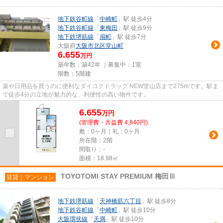
地下鉄谷町線
「
中崎町
」駅 徒歩4分
地下鉄谷町線
「
東梅田
」駅 徒歩9分
地下鉄堺筋線
「
扇町
」駅 徒歩7分
大阪府
大阪市北区
堂山町
6.655
万円
築年数：築42年 ｜募集中：
1室
階数：5階建
薬や日用品を買うのに便利なダイコクドラッグ NEW堂山店まで275mです。駅ま
で徒歩4分の立地が魅力的な、利便性の高い物件です。
6.655
万
円
(管理費・共益費 4,840円)
敷：0ヶ月｜礼：0ヶ月
所在階：2階
間取り：-
面積：18.98㎡
TOYOTOMI STAY PREMIUM 梅田Ⅲ
賃貸｜マンション
地下鉄堺筋線
「
天神橋筋六丁目
」駅 徒歩8分
地下鉄谷町線
「
中崎町
」駅 徒歩10分
大阪環状線
「
天満
」駅 徒歩10分