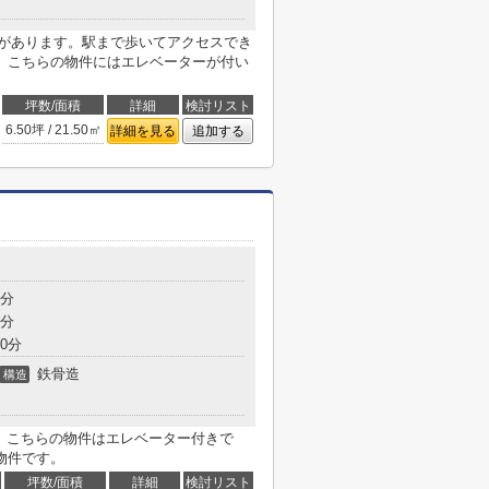
店があります。駅まで歩いてアクセスでき
。こちらの物件にはエレベーターが付い
坪数/面積
詳細
検討リスト
6.50坪 / 21.50㎡
詳細を見る
追加する
8分
8分
0分
鉄骨造
構造
す。こちらの物件はエレベーター付きで
物件です。
坪数/面積
詳細
検討リスト