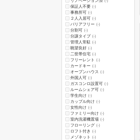
リノベーション済
(-)
保証人不要
(-)
事務所可
(-)
２人入居可
(-)
バリアフリー
(-)
分割可
(-)
分譲タイプ
(-)
管理人常駐
(-)
眺望良好
(-)
二世帯住宅
(-)
フリーレント
(-)
カードキー
(-)
オープンハウス
(-)
外国人可
(-)
ガスコンロ設置可
(-)
ルームシェア可
(-)
学生向け
(-)
カップル向け
(-)
女性向け
(-)
ファミリー向け
(-)
室内洗濯機置場
(-)
フローリング
(-)
ロフト付き
(-)
メゾネット
(-)