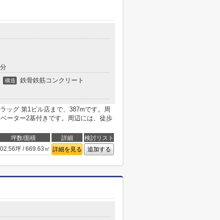
4分
鉄骨鉄筋コンクリート
構造
ッグ 第1ビル店まで、387mです。周
レベーター2基付きです。周辺には、徒歩
坪数/面積
詳細
検討リスト
02.56坪 / 669.63㎡
詳細を見る
追加する