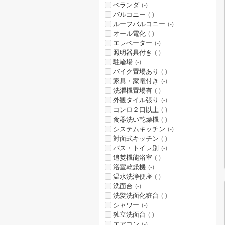
ベランダ
(-)
バルコニー
(-)
ルーフバルコニー
(-)
オール電化
(-)
エレベーター
(-)
照明器具付き
(-)
駐輪場
(-)
バイク置場あり
(-)
家具・家電付き
(-)
洗濯機置場有
(-)
外観タイル張り
(-)
コンロ２口以上
(-)
食器洗い乾燥機
(-)
システムキッチン
(-)
対面式キッチン
(-)
バス・トイレ別
(-)
追焚機能浴室
(-)
浴室乾燥機
(-)
温水洗浄便座
(-)
洗面台
(-)
洗髪洗面化粧台
(-)
シャワー
(-)
独立洗面台
(-)
エアコン
(-)