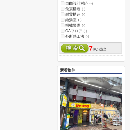
自由設計対応
(-)
免震構造
(-)
耐震構造
(-)
給湯室
(-)
機械警備
(-)
OAフロア
(-)
外断熱工法
(-)
7
件が該当
新着物件