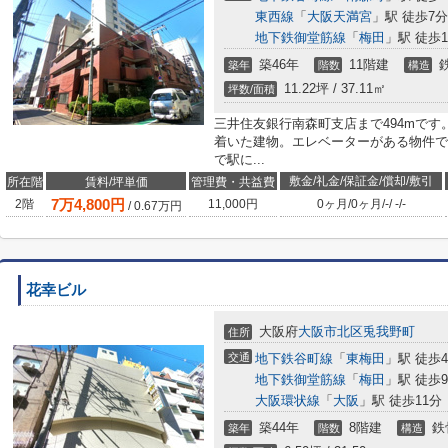
東西線
「
大阪天満宮
」駅 徒歩7分
地下鉄御堂筋線
「
梅田
」駅 徒歩1
築46年
11階建
築年
階数
構造
11.22坪 / 37.11㎡
坪数/面積
三井住友銀行南森町支店まで494mです
着いた建物。エレベーターがある物件で
で駅に...
敷金/礼金/保証金/償却/敷引
所在階
賃料/坪単価
管理費・共益費
7
万
4,800
円
2階
11,000円
0ヶ月
/
0ヶ月
/
-
/
-
/
-
/
0.67
万円
花幸ビル
大阪府
大阪市北区
兎我野町
住所
交通
地下鉄谷町線
「
東梅田
」駅 徒歩
地下鉄御堂筋線
「
梅田
」駅 徒歩
大阪環状線
「
大阪
」駅 徒歩11分
築44年
8階建
鉄
築年
階数
構造