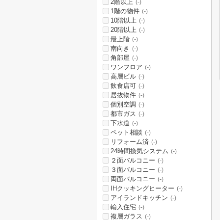
2階以上
(-)
1階の物件
(-)
10階以上
(-)
20階以上
(-)
最上階
(-)
南向き
(-)
角部屋
(-)
ワンフロア
(-)
高層ビル
(-)
飲食店可
(-)
居抜物件
(-)
個別空調
(-)
都市ガス
(-)
下水道
(-)
ペット相談
(-)
リフォーム済
(-)
24時間換気システム
(-)
２面バルコニー
(-)
３面バルコニー
(-)
両面バルコニー
(-)
IHクッキングヒーター
(-)
アイランドキッチン
(-)
輸入住宅
(-)
複層ガラス
(-)