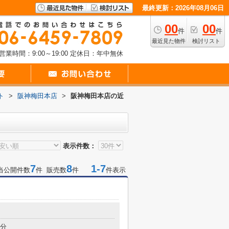
最終更新：2026年08月06日
00
00
件
件
最近見た物件
検討リスト
営業時間：9:00～19:00
定休日：年中無休
ト
>
阪神梅田本店
>
阪神梅田本店の近
表示件数：
7
8
1-7
当公開件数
件 販売数
件
件表示
5分