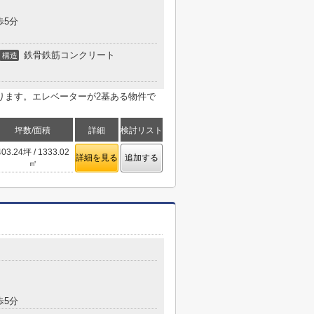
歩5分
鉄骨鉄筋コンクリート
構造
ります。エレベーターが2基ある物件で
坪数/面積
詳細
検討リスト
403.24坪 / 1333.02
詳細を見る
追加する
㎡
歩5分