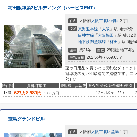
梅田阪神第2ビルディング（ハービスENT）
大阪府
大阪市北区
梅田
２丁目
住所
交通
東海道本線
「
大阪
」駅 徒歩2分
阪神本線
「
大阪梅田
」駅 徒歩2分
地下鉄御堂筋線
「
梅田
」駅 徒歩
築21年
28階建 地下4階
築年
階数
202.56坪 / 669.63㎡
坪数/面積
薬や日用品を買うのに便利なダイコクドラ
辺環境の良い28階建ての建物です。エ
2分で...
敷金/礼金/保証金/償却/敷引
所在階
賃料/坪単価
管理費・共益費
623
万
8,980
円
18階
-
12ヶ月
/
0ヶ月
/
-
/
-
/
-
2
/
3.08
万円
堂島グランドビル
大阪府
大阪市北区
堂島
１丁目
住所