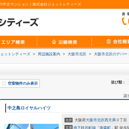
の中古マンション｜株式会社ジェットシティーズ
ジェットシティーズ
>
周辺施設案内
>
大阪市北区
>
大阪市北区のデパー
並び順：
空室物件のみ表示
該
中之島ロイヤルハイツ
大阪府
大阪市北区
西天満
３丁目
住所
交通
地下鉄谷町線
「
南森町
」駅 徒歩