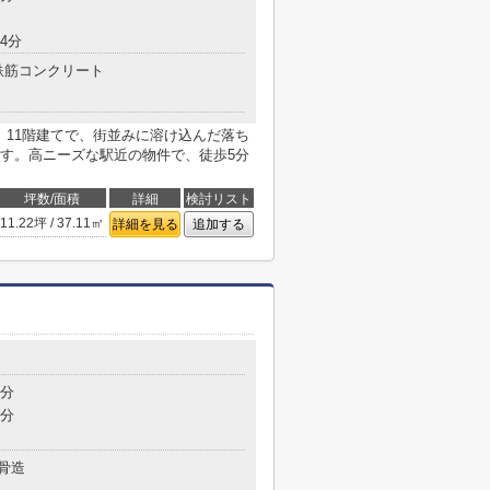
4分
鉄筋コンクリート
。11階建てで、街並みに溶け込んだ落ち
す。高ニーズな駅近の物件で、徒歩5分
坪数/面積
詳細
検討リスト
11.22坪 / 37.11㎡
詳細を見る
追加する
4分
9分
骨造