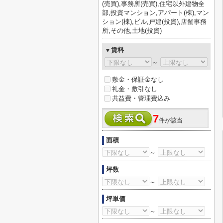
(売買),事務所(売買),住宅以外建物全
部,投資マンション,アパート(棟),マン
ション(棟),ビル,戸建(投資),店舗事務
所,その他,土地(投資)
▼賃料
～
敷金・保証金なし
礼金・敷引なし
共益費・管理費込み
7
件が該当
面積
～
坪数
～
坪単価
～