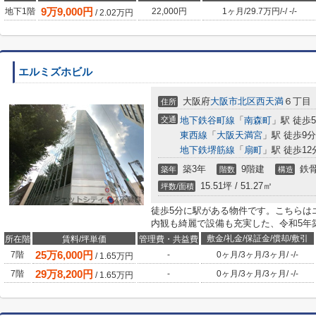
9
万
9,000
円
地下1階
22,000円
1ヶ月
/
29.7万円
/
-
/
-
/
-
/
2.02
万円
エルミズホビル
大阪府
大阪市北区
西天満
６丁目
住所
交通
地下鉄谷町線
「
南森町
」駅 徒歩
東西線
「
大阪天満宮
」駅 徒歩9分
地下鉄堺筋線
「
扇町
」駅 徒歩12
築3年
9階建
鉄
築年
階数
構造
15.51坪 / 51.27㎡
坪数/面積
徒歩5分に駅がある物件です。こちらは
内観も綺麗で設備も充実した、令和5年
敷金/礼金/保証金/償却/敷引
所在階
賃料/坪単価
管理費・共益費
25
万
6,000
円
7階
-
0ヶ月
/
3ヶ月
/
3ヶ月
/
-
/
-
/
1.65
万円
29
万
8,200
円
7階
-
0ヶ月
/
3ヶ月
/
3ヶ月
/
-
/
-
/
1.65
万円