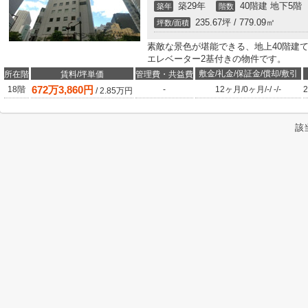
築29年
40階建 地下5階
築年
階数
235.67坪 / 779.09㎡
坪数/面積
素敵な景色が堪能できる、地上40階建
エレベーター2基付きの物件です。
敷金/礼金/保証金/償却/敷引
所在階
賃料/坪単価
管理費・共益費
672
万
3,860
円
18階
-
12ヶ月
/
0ヶ月
/
-
/
-
/
-
2
/
2.85
万円
該