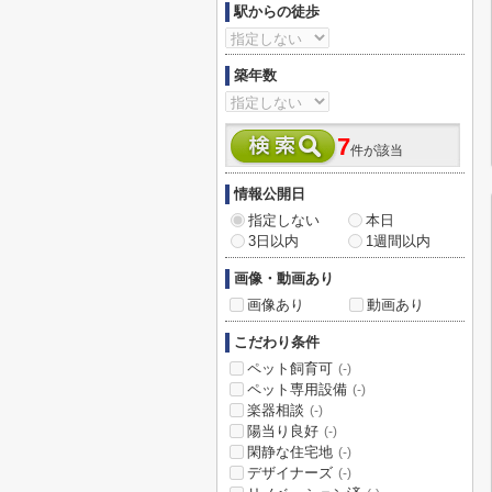
駅からの徒歩
築年数
7
件が該当
情報公開日
指定しない
本日
3日以内
1週間以内
画像・動画あり
画像あり
動画あり
こだわり条件
ペット飼育可
(-)
ペット専用設備
(-)
楽器相談
(-)
陽当り良好
(-)
閑静な住宅地
(-)
デザイナーズ
(-)