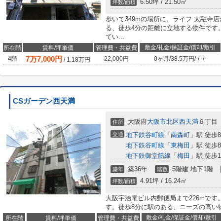
6.50坪 / 21.50㎡
坪数/面積
歩いて349mの場所に、ライフ 太融寺
る、徒歩4分の距離に立地する物件です
てい...
敷金/礼金/保証金/償却/敷引
所在階
賃料/坪単価
管理費・共益費
7
万
7,000
円
4階
22,000円
0ヶ月
/
38.5万円
/
-
/
-
/
-
/
1.18
万円
CSガーデン西天満
大阪府
大阪市北区
西天満
６丁目
住所
交通
地下鉄谷町線
「
南森町
」駅 徒歩
地下鉄谷町線
「
東梅田
」駅 徒歩
地下鉄御堂筋線
「
梅田
」駅 徒歩1
築36年
5階建 地下1階
築年
階数
4.91坪 / 16.24㎡
坪数/面積
大阪宇治電ビル内郵便局まで226mで
す。徒歩8分に駅のある、ニーズの高い
敷金/礼金/保証金/償却/敷引
所在階
賃料/坪単価
管理費・共益費