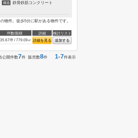
鉄骨鉄筋コンクリート
構造
ての物件。徒歩5分に駅がある物件です。
坪数/面積
詳細
検討リスト
35.67坪 / 779.09㎡
詳細を見る
追加する
7
8
1-7
当公開件数
件 販売数
件
件表示