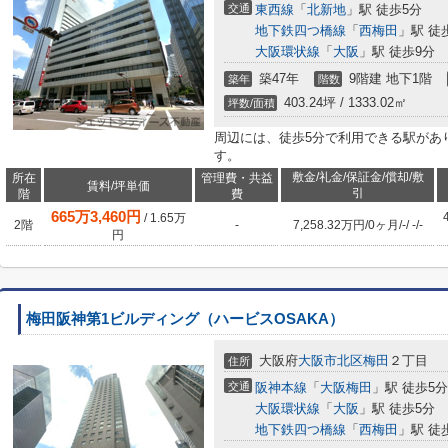
交通
東西線
「
北新地
」駅 徒歩5分
地下鉄四つ橋線
「
西梅田
」駅 徒
大阪環状線
「
大阪
」駅 徒歩9分
築47年
9階建 地下1階
築年
階数
403.24坪 / 1333.02㎡
坪数/面積
周辺には、徒歩5分で利用できる駅があ
す。
敷金/礼金/保証金/償却/敷
所在
管理費・共益
賃料/坪単価
引
階
費
665
万
3,460
円
/
1.65
万
2階
-
7,258.32万円
/
0ヶ月
/
-
/
-
/
-
円
梅田阪神第1ビルディング（ハービスOSAKA）
大阪府
大阪市北区
梅田
２丁目
住所
交通
阪神本線
「
大阪梅田
」駅 徒歩5分
大阪環状線
「
大阪
」駅 徒歩5分
地下鉄四つ橋線
「
西梅田
」駅 徒