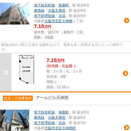
地下鉄谷町線
「
南森町
」駅 徒歩6分
東西線
「
大阪天満宮
」駅 徒歩9分
地下鉄堺筋線
「
北浜
」駅 徒歩9分
大阪府
大阪市北区
天神橋
１丁目
7.15
万円
築年数：築52年 ｜募集中：
1室
階数：4階建
駅徒歩6分に駅が立地する物件なので、電車を多く利用する方にとって便利で
す。
7.15
万
円
(管理費・共益費 -)
敷：2ヶ月｜礼：2ヶ月
所在階：4階
間取り：-
面積：51.66㎡
アールビル天神西
賃貸｜店舗事務所
地下鉄谷町線
「
南森町
」駅 徒歩5分
東西線
「
大阪天満宮
」駅 徒歩8分
地下鉄堺筋線
「
北浜
」駅 徒歩7分
大阪府
大阪市北区
天神西町