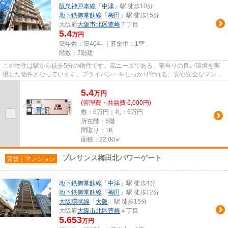
阪急神戸本線
「
中津
」駅 徒歩10分
地下鉄御堂筋線
「
梅田
」駅 徒歩15分
大阪府
大阪市北区
豊崎
７丁目
5.4
万円
築年数：築40年 ｜募集中：
1室
階数：7階建
この物件は駅から徒歩5分の物件です。高ニーズである、陽当りの良い環境を実
現した物件となっています。プライバシーをしっかり守れる、安心安全なマンシ
ョンです。ご来店予約やご質問...
5.4
万
円
(管理費・共益費 6,000円)
敷：6万円｜礼：6万円
所在階：6階
間取り：1K
面積：22.00㎡
プレサンス梅田北パワーゲート
賃貸｜マンション
地下鉄御堂筋線
「
中津
」駅 徒歩4分
地下鉄御堂筋線
「
梅田
」駅 徒歩12分
大阪環状線
「
大阪
」駅 徒歩15分
大阪府
大阪市北区
豊崎
４丁目
5.653
万円