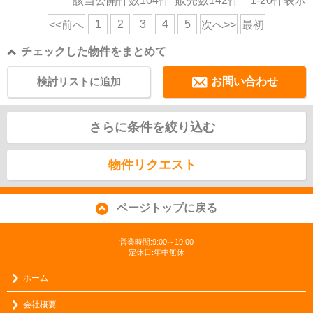
該当公開件数
104
件 販売数
142
件
1-20
件表示
1
2
3
4
5
<<前へ
次へ>>
最初
チェックした物件をまとめて
検討リストに追加
お問い合わせ
さらに条件を絞り込む
物件リクエスト
ページトップに戻る
営業時間:9:00～19:00
定休日:年中無休
ホーム
会社概要