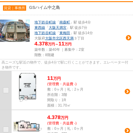
GSハイム中之島
賃貸｜事務所
地下鉄谷町線
「
南森町
」駅 徒歩4分
東西線
「
大阪天満宮
」駅 徒歩7分
地下鉄谷町線
「
東梅田
」駅 徒歩14分
大阪府
大阪市北区
西天満
３丁目
4.378
11
万円～
万円
築年数：築40年 ｜募集中：
2室
階数：8階建
高ニーズな駅近の物件で、徒歩4分で駅に行くことができます。エレベーター付
き物件です。
11
万
円
(管理費・共益費 -)
敷：0ヶ月｜礼：2ヶ月
所在階：3階
間取り：1R
面積：31.70㎡
4.378
万
円
(管理費・共益費 -)
敷：0ヶ月｜礼：0ヶ月