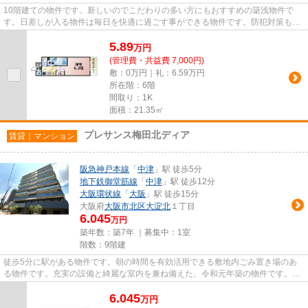
10階建ての物件です。新しいのでこだわりの多い方にもおすすめの築浅物件で
す。日差しが入る物件は毎日を快適に過ごす事ができる物件です。防犯対策もバ
ッチリなマンションタイプの物...
5.89
万
円
(管理費・共益費 7,000円)
敷：0万円｜礼：6.59万円
所在階：6階
間取り：1K
面積：21.35㎡
プレサンス梅田北ディア
賃貸｜マンション
阪急神戸本線
「
中津
」駅 徒歩5分
地下鉄御堂筋線
「
中津
」駅 徒歩12分
大阪環状線
「
大阪
」駅 徒歩15分
大阪府
大阪市北区
大淀北
１丁目
6.045
万円
築年数：築7年 ｜募集中：
1室
階数：9階建
徒歩5分に駅がある物件です。朝の時間を有効活用できる敷地内ごみ置き場のあ
る物件です。充実の設備と綺麗な室内を兼ね備えた、令和元年築の物件です。こ
ちらの物件にはエレベーターが...
6.045
万
円