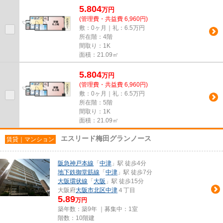
5.804
万
円
(管理費・共益費 6,960円)
敷：0ヶ月｜礼：6.5万円
所在階：4階
間取り：1K
面積：21.09㎡
5.804
万
円
(管理費・共益費 6,960円)
敷：0ヶ月｜礼：6.5万円
所在階：5階
間取り：1K
面積：21.09㎡
エスリード梅田グランノース
賃貸｜マンション
阪急神戸本線
「
中津
」駅 徒歩4分
地下鉄御堂筋線
「
中津
」駅 徒歩7分
大阪環状線
「
大阪
」駅 徒歩15分
大阪府
大阪市北区
中津
４丁目
5.89
万円
築年数：築9年 ｜募集中：
1室
階数：10階建