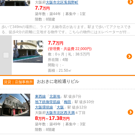
大阪府
大阪市北区
兎我野町
7.7
万円
築年数：築44年 ｜募集中：
1室
階数：8階建
歩いて349mの場所に、ライフ 太融寺店があります。駅まで歩いてアクセスでき
る、徒歩4分の距離に立地する物件です。こちらの物件にはエレベーターが付い
ています。
7.7
万
円
(管理費・共益費 22,000円)
敷：0ヶ月｜礼：38.5万円
所在階：4階
間取り：-
面積：21.50㎡
おおきに老松通りビル
賃貸｜店舗事務所
東西線
「
北新地
」駅 徒歩7分
地下鉄御堂筋線
「
梅田
」駅 徒歩10分
大阪環状線
「
大阪
」駅 徒歩12分
大阪府
大阪市北区
西天満
４丁目
8
17.38
万円～
万円
築年数：築49年 ｜募集中：
3室
階数：8階建