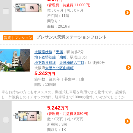
(管理費・共益費 11,000円)
敷：0ヶ月｜礼：0ヶ月
所在階：11階
間取り：-
面積：20.16㎡
プレサンス天満ステーションフロント
賃貸｜マンション
大阪環状線
「
天満
」駅 徒歩2分
地下鉄堺筋線
「
扇町
」駅 徒歩3分
地下鉄谷町線
「
天神橋筋六丁目
」駅 徒歩5分
大阪府
大阪市北区
山崎町
5.242
万円
築年数：築18年 ｜募集中：
1室
階数：13階建
車をお持ちの方にもオススメの、機械式駐車場を利用できる物件です。設備良
し・外観良しのイチオシの物件。駐車場まで100mの物件、いかがでしょうか。
地上13階建ての物件をご紹介。こ...
5.242
万
円
(管理費・共益費 8,580円)
敷：0万円｜礼：8万円
所在階：3階
間取り：1K