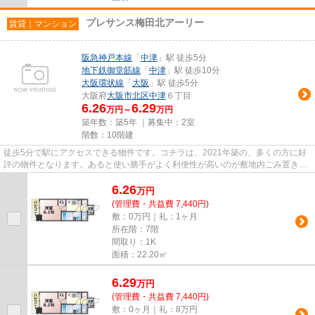
プレサンス梅田北アーリー
賃貸｜マンション
阪急神戸本線
「
中津
」駅 徒歩5分
地下鉄御堂筋線
「
中津
」駅 徒歩10分
大阪環状線
「
大阪
」駅 徒歩5分
大阪府
大阪市北区
中津
６丁目
6.26
6.29
万円～
万円
築年数：築5年 ｜募集中：
2室
階数：10階建
徒歩5分で駅にアクセスできる物件です。コチラは、2021年築の、多くの方に好
評の物件となります。あると使い勝手がよく利便性が高いのが敷地内ごみ置き場
です。駐車場は物件から約150m...
6.26
万
円
(管理費・共益費 7,440円)
敷：0万円｜礼：1ヶ月
所在階：7階
間取り：1K
面積：22.20㎡
6.29
万
円
(管理費・共益費 7,440円)
敷：0ヶ月｜礼：8万円