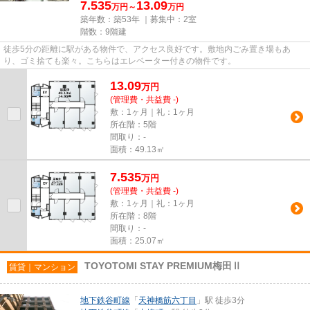
7.535
13.09
万円～
万円
築年数：築53年 ｜募集中：
2室
階数：9階建
徒歩5分の距離に駅がある物件で、アクセス良好です。敷地内ごみ置き場もあ
り、ゴミ捨ても楽々。こちらはエレベーター付きの物件です。
13.09
万
円
(管理費・共益費 -)
敷：1ヶ月｜礼：1ヶ月
所在階：5階
間取り：-
面積：49.13㎡
7.535
万
円
(管理費・共益費 -)
敷：1ヶ月｜礼：1ヶ月
所在階：8階
間取り：-
面積：25.07㎡
TOYOTOMI STAY PREMIUM梅田Ⅱ
賃貸｜マンション
地下鉄谷町線
「
天神橋筋六丁目
」駅 徒歩3分