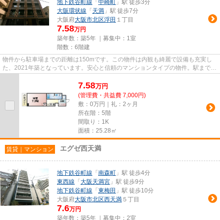
地下鉄谷町線
「
中崎町
」駅 徒歩3分
大阪環状線
「
天満
」駅 徒歩7分
大阪府
大阪市北区
浮田
１丁目
7.58
万円
築年数：築5年 ｜募集中：
1室
階数：6階建
物件から駐車場までの距離は150mです。この物件は内観も綺麗で設備も充実し
た、2021年築となっています。安心と信頼のマンションタイプの物件。駅まで歩
いてアクセスできる、徒歩3分の...
7.58
万
円
(管理費・共益費 7,000円)
敷：0万円｜礼：2ヶ月
所在階：5階
間取り：1K
面積：25.28㎡
エグゼ西天満
賃貸｜マンション
地下鉄谷町線
「
南森町
」駅 徒歩4分
東西線
「
大阪天満宮
」駅 徒歩9分
地下鉄谷町線
「
東梅田
」駅 徒歩10分
大阪府
大阪市北区
西天満
５丁目
7.6
万円
築年数：築5年 ｜募集中：
2室