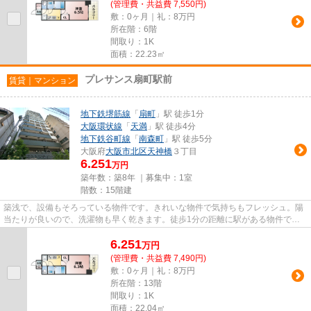
(管理費・共益費 7,550円)
敷：0ヶ月｜礼：8万円
所在階：6階
間取り：1K
面積：22.23㎡
プレサンス扇町駅前
賃貸｜マンション
地下鉄堺筋線
「
扇町
」駅 徒歩1分
大阪環状線
「
天満
」駅 徒歩4分
地下鉄谷町線
「
南森町
」駅 徒歩5分
大阪府
大阪市北区
天神橋
３丁目
6.251
万円
築年数：築8年 ｜募集中：
1室
階数：15階建
築浅で、設備もそろっている物件です。きれいな物件で気持ちもフレッシュ。陽
当たりが良いので、洗濯物も早く乾きます。徒歩1分の距離に駅がある物件で、
アクセス良好です。こちらの物...
6.251
万
円
(管理費・共益費 7,490円)
敷：0ヶ月｜礼：8万円
所在階：13階
間取り：1K
面積：22.04㎡