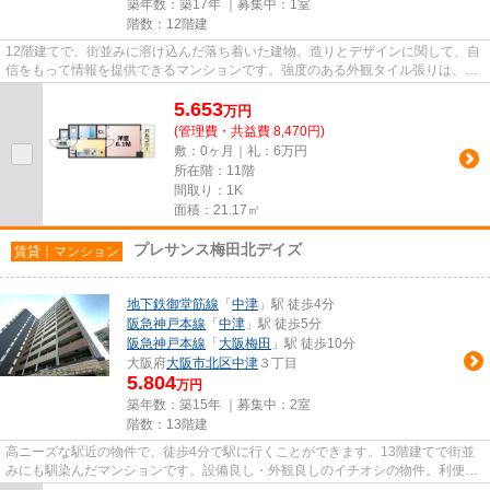
築年数：築17年 ｜募集中：
1室
階数：12階建
12階建てで、街並みに溶け込んだ落ち着いた建物。造りとデザインに関して、自
信をもって情報を提供できるマンションです。強度のある外観タイル張りは、外
面の耐久性にも優れます。周...
5.653
万
円
(管理費・共益費 8,470円)
敷：0ヶ月｜礼：6万円
所在階：11階
間取り：1K
面積：21.17㎡
プレサンス梅田北デイズ
賃貸｜マンション
地下鉄御堂筋線
「
中津
」駅 徒歩4分
阪急神戸本線
「
中津
」駅 徒歩5分
阪急神戸本線
「
大阪梅田
」駅 徒歩10分
大阪府
大阪市北区
中津
３丁目
5.804
万円
築年数：築15年 ｜募集中：
2室
階数：13階建
高ニーズな駅近の物件で、徒歩4分で駅に行くことができます。13階建てで街並
みにも馴染んだマンションです。設備良し・外観良しのイチオシの物件。利便性
が高くお問い合わせの多い敷地...