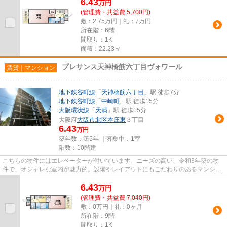
6.43
万
円
(管理費・共益費 5,700円)
敷：2.75万円｜礼：7万円
所在階：6階
間取り：1K
面積：22.23㎡
プレサンス天神橋筋六丁目ヴォワール
賃貸｜マンション
地下鉄谷町線
「
天神橋筋六丁目
」駅 徒歩7分
地下鉄谷町線
「
中崎町
」駅 徒歩15分
大阪環状線
「
天満
」駅 徒歩15分
大阪府
大阪市北区
本庄東
３丁目
6.43
万円
築年数：築5年 ｜募集中：
1室
階数：10階建
こちらの物件にはエレベーターが付いています。ニーズの高い、令和3年築の物
件で、オシャレな室内が魅力的。設備やレイアウトにもこだわりのあるマンショ
ン。駅から徒歩7分に立地する...
6.43
万
円
(管理費・共益費 7,040円)
敷：0万円｜礼：0ヶ月
所在階：9階
間取り：1K