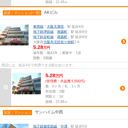
面積：21.45㎡
AKビル
賃貸｜マンション(一室)
東西線
「
大阪天満宮
」駅 徒歩4分
地下鉄堺筋線
「
南森町
」駅 徒歩6分
地下鉄谷町線
「
南森町
」駅 徒歩6分
大阪府
大阪市北区
松ケ枝町
2-6
5.28
万円
築年数：築42年 ｜募集中：
1室
階数：6階建
周辺には、徒歩4分で利用できる駅があります。
5.28
万
円
(管理費・共益費 5,500円)
敷：0ヶ月｜礼：1ヶ月
所在階：2階
間取り：1K
面積：22.88㎡
サンハイム中西
賃貸｜マンション
地下鉄御堂筋線
「
中津
」駅 徒歩5分