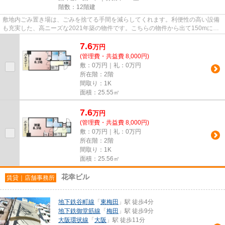
階数：12階建
敷地内ごみ置き場は、ごみを捨てる手間を減らしてくれます。利便性の高い設備
も充実した、高ニーズな2021年築の物件です。こちらの物件から出て150mに駐
車場があります。駅から徒歩4分...
7.6
万
円
(管理費・共益費 8,000円)
敷：0万円｜礼：0万円
所在階：2階
間取り：1K
面積：25.55㎡
7.6
万
円
(管理費・共益費 8,000円)
敷：0万円｜礼：0万円
所在階：2階
間取り：1K
面積：25.56㎡
花幸ビル
賃貸｜店舗事務所
地下鉄谷町線
「
東梅田
」駅 徒歩4分
地下鉄御堂筋線
「
梅田
」駅 徒歩9分
大阪環状線
「
大阪
」駅 徒歩11分