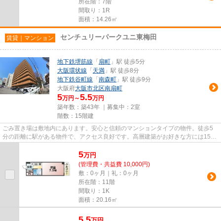
所在階：7階
間取り：1R
面積：14.26㎡
センチュリーパークユニ東梅田
賃貸｜マンション
地下鉄堺筋線
「
扇町
」駅 徒歩5分
大阪環状線
「
天満
」駅 徒歩8分
地下鉄谷町線
「
南森町
」駅 徒歩9分
大阪府
大阪市北区
南扇町
5
5.5
万円～
万円
築年数：築43年 ｜募集中：
2室
階数：15階建
ごみ置き場は敷地内にあります。安心と信頼のマンションタイプの物件。徒歩5
分の距離に駅がある物件で、アクセス良好です。高層建築がお好きな方には15階
建てのこちらの物件が好評です...
5
万
円
(管理費・共益費 10,000円)
敷：0ヶ月｜礼：0ヶ月
所在階：11階
間取り：1K
面積：20.16㎡
5.5
万
円