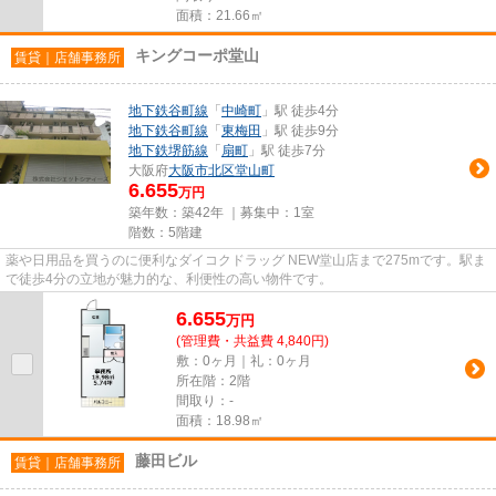
面積：21.66㎡
キングコーポ堂山
賃貸｜店舗事務所
地下鉄谷町線
「
中崎町
」駅 徒歩4分
地下鉄谷町線
「
東梅田
」駅 徒歩9分
地下鉄堺筋線
「
扇町
」駅 徒歩7分
大阪府
大阪市北区
堂山町
6.655
万円
築年数：築42年 ｜募集中：
1室
階数：5階建
薬や日用品を買うのに便利なダイコクドラッグ NEW堂山店まで275mです。駅ま
で徒歩4分の立地が魅力的な、利便性の高い物件です。
6.655
万
円
(管理費・共益費 4,840円)
敷：0ヶ月｜礼：0ヶ月
所在階：2階
間取り：-
面積：18.98㎡
藤田ビル
賃貸｜店舗事務所