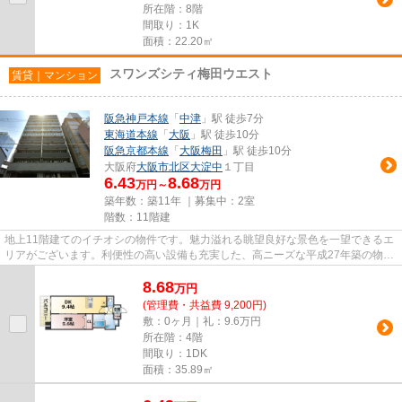
所在階：8階
間取り：1K
面積：22.20㎡
スワンズシティ梅田ウエスト
賃貸｜マンション
阪急神戸本線
「
中津
」駅 徒歩7分
東海道本線
「
大阪
」駅 徒歩10分
阪急京都本線
「
大阪梅田
」駅 徒歩10分
大阪府
大阪市北区
大淀中
１丁目
6.43
8.68
万円～
万円
築年数：築11年 ｜募集中：
2室
階数：11階建
地上11階建てのイチオシの物件です。魅力溢れる眺望良好な景色を一望できるエ
リアがございます。利便性の高い設備も充実した、高ニーズな平成27年築の物件
です。綺麗好きな方にも満足...
8.68
万
円
(管理費・共益費 9,200円)
敷：0ヶ月｜礼：9.6万円
所在階：4階
間取り：1DK
面積：35.89㎡