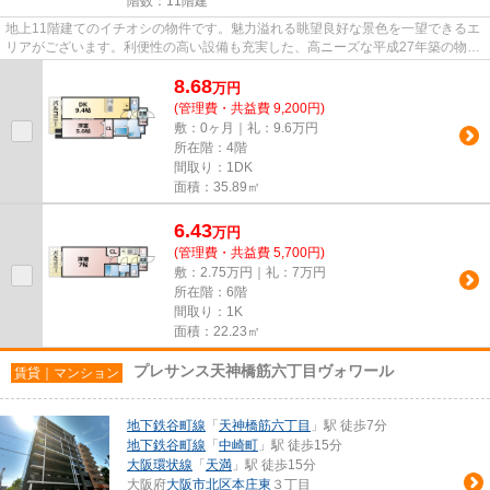
階数：11階建
地上11階建てのイチオシの物件です。魅力溢れる眺望良好な景色を一望できるエ
リアがございます。利便性の高い設備も充実した、高ニーズな平成27年築の物件
です。綺麗好きな方にも満足...
8.68
万
円
(管理費・共益費 9,200円)
敷：0ヶ月｜礼：9.6万円
所在階：4階
間取り：1DK
面積：35.89㎡
6.43
万
円
(管理費・共益費 5,700円)
敷：2.75万円｜礼：7万円
所在階：6階
間取り：1K
面積：22.23㎡
プレサンス天神橋筋六丁目ヴォワール
賃貸｜マンション
地下鉄谷町線
「
天神橋筋六丁目
」駅 徒歩7分
地下鉄谷町線
「
中崎町
」駅 徒歩15分
大阪環状線
「
天満
」駅 徒歩15分
大阪府
大阪市北区
本庄東
３丁目