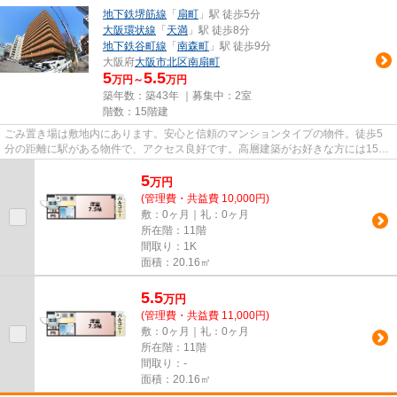
地下鉄堺筋線
「
扇町
」駅 徒歩5分
大阪環状線
「
天満
」駅 徒歩8分
地下鉄谷町線
「
南森町
」駅 徒歩9分
大阪府
大阪市北区
南扇町
5
5.5
万円～
万円
築年数：築43年 ｜募集中：
2室
階数：15階建
ごみ置き場は敷地内にあります。安心と信頼のマンションタイプの物件。徒歩5
分の距離に駅がある物件で、アクセス良好です。高層建築がお好きな方には15階
建てのこちらの物件が好評です...
5
万
円
(管理費・共益費 10,000円)
敷：0ヶ月｜礼：0ヶ月
所在階：11階
間取り：1K
面積：20.16㎡
5.5
万
円
(管理費・共益費 11,000円)
敷：0ヶ月｜礼：0ヶ月
所在階：11階
間取り：-
面積：20.16㎡