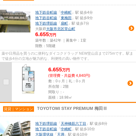
地下鉄谷町線
「
中崎町
」駅 徒歩4分
地下鉄谷町線
「
東梅田
」駅 徒歩9分
地下鉄堺筋線
「
扇町
」駅 徒歩7分
大阪府
大阪市北区
堂山町
6.655
万円
築年数：築42年 ｜募集中：
1室
階数：5階建
薬や日用品を買うのに便利なダイコクドラッグ NEW堂山店まで275mです。駅ま
で徒歩4分の立地が魅力的な、利便性の高い物件です。
6.655
万
円
(管理費・共益費 4,840円)
敷：0ヶ月｜礼：0ヶ月
所在階：2階
間取り：-
面積：18.98㎡
TOYOTOMI STAY PREMIUM 梅田Ⅲ
賃貸｜マンション
地下鉄堺筋線
「
天神橋筋六丁目
」駅 徒歩8分
地下鉄谷町線
「
中崎町
」駅 徒歩10分
大阪環状線
「
天満
」駅 徒歩10分