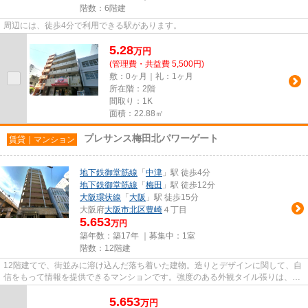
階数：6階建
周辺には、徒歩4分で利用できる駅があります。
5.28
万
円
(管理費・共益費 5,500円)
敷：0ヶ月｜礼：1ヶ月
所在階：2階
間取り：1K
面積：22.88㎡
プレサンス梅田北パワーゲート
賃貸｜マンション
地下鉄御堂筋線
「
中津
」駅 徒歩4分
地下鉄御堂筋線
「
梅田
」駅 徒歩12分
大阪環状線
「
大阪
」駅 徒歩15分
大阪府
大阪市北区
豊崎
４丁目
5.653
万円
築年数：築17年 ｜募集中：
1室
階数：12階建
12階建てで、街並みに溶け込んだ落ち着いた建物。造りとデザインに関して、自
信をもって情報を提供できるマンションです。強度のある外観タイル張りは、外
面の耐久性にも優れます。周...
5.653
万
円