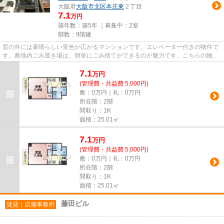
大阪府
大阪市北区
本庄東
２丁目
7.1
万円
築年数：築5年 ｜募集中：
2室
階数：9階建
窓の外には素晴らしい景色が広がるマンションです。エレベーター付きの物件で
す。敷地内ごみ置き場は、簡単にごみ捨てができるのが魅力です。こちらの物件
から、150mで駐車場です。コ...
7.1
万
円
(管理費・共益費 5,000円)
敷：0万円｜礼：0万円
所在階：2階
間取り：1K
面積：25.01㎡
7.1
万
円
(管理費・共益費 5,000円)
敷：0万円｜礼：0万円
所在階：2階
間取り：1K
面積：25.01㎡
藤田ビル
賃貸｜店舗事務所