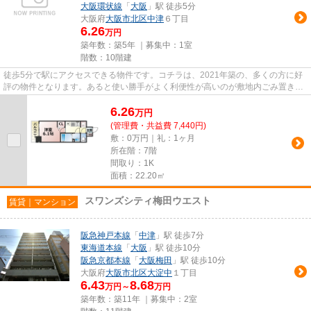
大阪環状線
「
大阪
」駅 徒歩5分
大阪府
大阪市北区
中津
６丁目
6.26
万円
築年数：築5年 ｜募集中：
1室
階数：10階建
徒歩5分で駅にアクセスできる物件です。コチラは、2021年築の、多くの方に好
評の物件となります。あると使い勝手がよく利便性が高いのが敷地内ごみ置き場
です。駐車場は物件から約150m...
6.26
万
円
(管理費・共益費 7,440円)
敷：0万円｜礼：1ヶ月
所在階：7階
間取り：1K
面積：22.20㎡
スワンズシティ梅田ウエスト
賃貸｜マンション
阪急神戸本線
「
中津
」駅 徒歩7分
東海道本線
「
大阪
」駅 徒歩10分
阪急京都本線
「
大阪梅田
」駅 徒歩10分
大阪府
大阪市北区
大淀中
１丁目
6.43
8.68
万円～
万円
築年数：築11年 ｜募集中：
2室