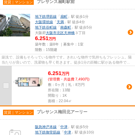
プレサンス扇町駅前
賃貸｜マンション
地下鉄堺筋線
「
扇町
」駅 徒歩1分
大阪環状線
「
天満
」駅 徒歩4分
地下鉄谷町線
「
南森町
」駅 徒歩5分
大阪府
大阪市北区
天神橋
３丁目
6.251
万円
築年数：築8年 ｜募集中：
1室
階数：15階建
築浅で、設備もそろっている物件です。きれいな物件で気持ちもフレッシュ。陽
当たりが良いので、洗濯物も早く乾きます。徒歩1分の距離に駅がある物件で、
アクセス良好です。こちらの物...
6.251
万
円
(管理費・共益費 7,490円)
敷：0ヶ月｜礼：8万円
所在階：13階
間取り：1K
面積：22.04㎡
プレサンス梅田北アーリー
賃貸｜マンション
阪急神戸本線
「
中津
」駅 徒歩5分
地下鉄御堂筋線
「
中津
」駅 徒歩10分