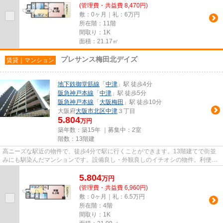
(管理費・共益費 8,470円)
敷：0ヶ月｜礼：6万円
所在階：11階
間取り：1K
面積：21.17㎡
プレサンス梅田北デイズ
賃貸｜マンション
地下鉄御堂筋線
「
中津
」駅 徒歩4分
阪急神戸本線
「
中津
」駅 徒歩5分
阪急神戸本線
「
大阪梅田
」駅 徒歩10分
大阪府
大阪市北区
中津
３丁目
5.804
万円
築年数：築15年 ｜募集中：
2室
階数：13階建
高ニーズな駅近の物件で、徒歩4分で駅に行くことができます。13階建てで街並
みにも馴染んだマンションです。設備良し・外観良しのイチオシの物件。利便性
が高くお問い合わせの多い敷地...
5.804
万
円
(管理費・共益費 6,960円)
敷：0ヶ月｜礼：6.5万円
所在階：4階
間取り：1K