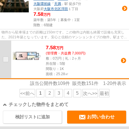
大阪環状線
「
天満
」駅 徒歩7分
大阪府
大阪市北区
浮田
１丁目
7.58
万円
築年数：築5年 ｜募集中：
1室
階数：6階建
物件から駐車場までの距離は150mです。この物件は内観も綺麗で設備も充実し
た、2021年築となっています。安心と信頼のマンションタイプの物件。駅まで歩
いてアクセスできる、徒歩3分の...
7.58
万
円
(管理費・共益費 7,000円)
敷：0万円｜礼：2ヶ月
所在階：5階
間取り：1K
面積：25.28㎡
該当公開件数
109
件 販売数
151
件
1-20
件表示
1
2
3
4
5
<<前へ
次へ>>
最初
チェックした物件をまとめて
検討リストに追加
お問い合わせ