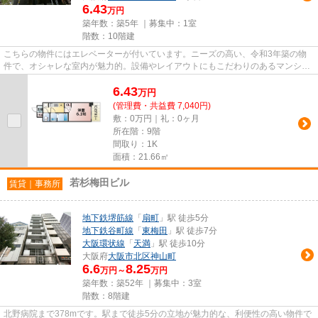
6.43
万円
築年数：築5年 ｜募集中：
1室
階数：10階建
こちらの物件にはエレベーターが付いています。ニーズの高い、令和3年築の物
件で、オシャレな室内が魅力的。設備やレイアウトにもこだわりのあるマンショ
ン。駅から徒歩7分に立地する...
6.43
万
円
(管理費・共益費 7,040円)
敷：0万円｜礼：0ヶ月
所在階：9階
間取り：1K
面積：21.66㎡
若杉梅田ビル
賃貸｜事務所
地下鉄堺筋線
「
扇町
」駅 徒歩5分
地下鉄谷町線
「
東梅田
」駅 徒歩7分
大阪環状線
「
天満
」駅 徒歩10分
大阪府
大阪市北区
神山町
6.6
8.25
万円～
万円
築年数：築52年 ｜募集中：
3室
階数：8階建
北野病院まで378mです。駅まで徒歩5分の立地が魅力的な、利便性の高い物件で