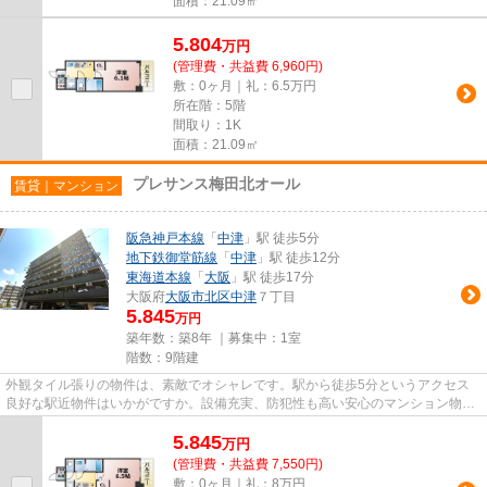
面積：21.09㎡
5.804
万
円
(管理費・共益費 6,960円)
敷：0ヶ月｜礼：6.5万円
所在階：5階
間取り：1K
面積：21.09㎡
プレサンス梅田北オール
賃貸｜マンション
阪急神戸本線
「
中津
」駅 徒歩5分
地下鉄御堂筋線
「
中津
」駅 徒歩12分
東海道本線
「
大阪
」駅 徒歩17分
大阪府
大阪市北区
中津
７丁目
5.845
万円
築年数：築8年 ｜募集中：
1室
階数：9階建
外観タイル張りの物件は、素敵でオシャレです。駅から徒歩5分というアクセス
良好な駅近物件はいかがですか。設備充実、防犯性も高い安心のマンション物件
です。車をお持ちの方にもオス...
5.845
万
円
(管理費・共益費 7,550円)
敷：0ヶ月｜礼：8万円