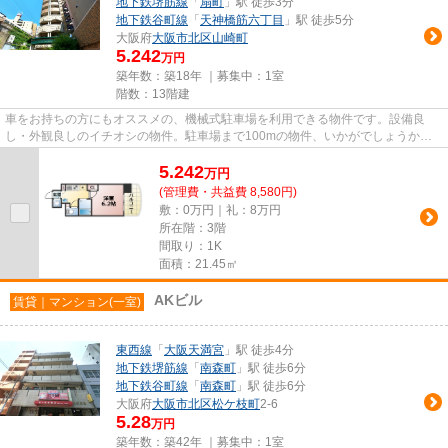
地下鉄堺筋線
「
扇町
」駅 徒歩3分
地下鉄谷町線
「
天神橋筋六丁目
」駅 徒歩5分
大阪府
大阪市北区
山崎町
5.242
万円
築年数：築18年 ｜募集中：
1室
階数：13階建
車をお持ちの方にもオススメの、機械式駐車場を利用できる物件です。設備良
し・外観良しのイチオシの物件。駐車場まで100mの物件、いかがでしょうか。
地上13階建ての物件をご紹介。こ...
5.242
万
円
(管理費・共益費 8,580円)
敷：0万円｜礼：8万円
所在階：3階
間取り：1K
面積：21.45㎡
AKビル
賃貸｜マンション(一室)
東西線
「
大阪天満宮
」駅 徒歩4分
地下鉄堺筋線
「
南森町
」駅 徒歩6分
地下鉄谷町線
「
南森町
」駅 徒歩6分
大阪府
大阪市北区
松ケ枝町
2-6
5.28
万円
築年数：築42年 ｜募集中：
1室