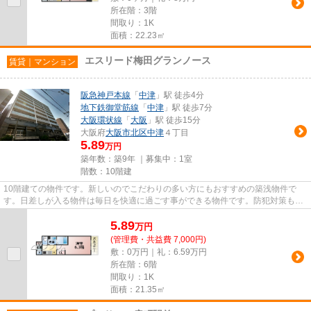
所在階：3階
間取り：1K
面積：22.23㎡
エスリード梅田グランノース
賃貸｜マンション
阪急神戸本線
「
中津
」駅 徒歩4分
地下鉄御堂筋線
「
中津
」駅 徒歩7分
大阪環状線
「
大阪
」駅 徒歩15分
大阪府
大阪市北区
中津
４丁目
5.89
万円
築年数：築9年 ｜募集中：
1室
階数：10階建
10階建ての物件です。新しいのでこだわりの多い方にもおすすめの築浅物件で
す。日差しが入る物件は毎日を快適に過ごす事ができる物件です。防犯対策もバ
ッチリなマンションタイプの物...
5.89
万
円
(管理費・共益費 7,000円)
敷：0万円｜礼：6.59万円
所在階：6階
間取り：1K
面積：21.35㎡