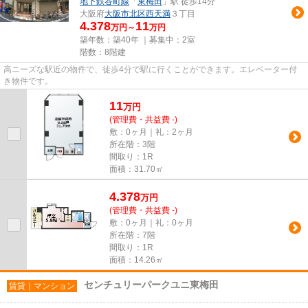
地下鉄谷町線
「
東梅田
」駅 徒歩14分
大阪府
大阪市北区
西天満
３丁目
4.378
11
万円～
万円
築年数：築40年 ｜募集中：
2室
階数：8階建
高ニーズな駅近の物件で、徒歩4分で駅に行くことができます。エレベーター付
き物件です。
11
万
円
(管理費・共益費 -)
敷：0ヶ月｜礼：2ヶ月
所在階：3階
間取り：1R
面積：31.70㎡
4.378
万
円
(管理費・共益費 -)
敷：0ヶ月｜礼：0ヶ月
所在階：7階
間取り：1R
面積：14.26㎡
センチュリーパークユニ東梅田
賃貸｜マンション