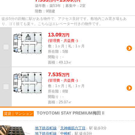
万円～
万円
築年数：築53年 ｜募集中：
2室
階数：9階建
徒歩5分の距離に駅がある物件で、アクセス良好です。敷地内ごみ置き場もあ
り、ゴミ捨ても楽々。こちらはエレベーター付きの物件です。
13.09
万
円
(管理費・共益費 -)
敷：1ヶ月｜礼：1ヶ月
所在階：5階
間取り：-
面積：49.13㎡
7.535
万
円
(管理費・共益費 -)
敷：1ヶ月｜礼：1ヶ月
所在階：8階
間取り：-
面積：25.07㎡
TOYOTOMI STAY PREMIUM梅田Ⅱ
賃貸｜マンション
地下鉄谷町線
「
天神橋筋六丁目
」駅 徒歩3分
地下鉄谷町線
「
中崎町
」駅 徒歩3分