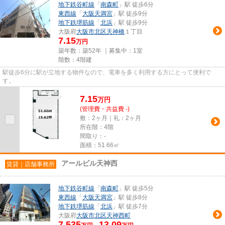
地下鉄谷町線
「
南森町
」駅 徒歩6分
東西線
「
大阪天満宮
」駅 徒歩9分
地下鉄堺筋線
「
北浜
」駅 徒歩9分
大阪府
大阪市北区
天神橋
１丁目
7.15
万円
築年数：築52年 ｜募集中：
1室
階数：4階建
駅徒歩6分に駅が立地する物件なので、電車を多く利用する方にとって便利で
す。
7.15
万
円
(管理費・共益費 -)
敷：2ヶ月｜礼：2ヶ月
所在階：4階
間取り：-
面積：51.66㎡
アールビル天神西
賃貸｜店舗事務所
地下鉄谷町線
「
南森町
」駅 徒歩5分
東西線
「
大阪天満宮
」駅 徒歩8分
地下鉄堺筋線
「
北浜
」駅 徒歩7分
大阪府
大阪市北区
天神西町
7.535
13.09