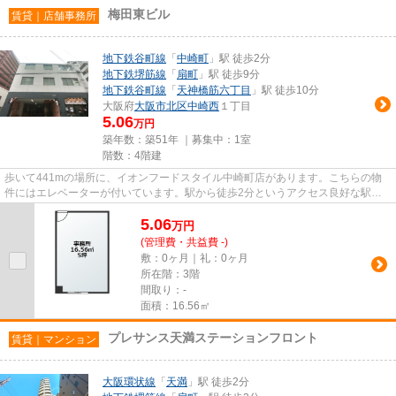
梅田東ビル
賃貸｜店舗事務所
地下鉄谷町線
「
中崎町
」駅 徒歩2分
地下鉄堺筋線
「
扇町
」駅 徒歩9分
地下鉄谷町線
「
天神橋筋六丁目
」駅 徒歩10分
大阪府
大阪市北区
中崎西
１丁目
5.06
万円
築年数：築51年 ｜募集中：
1室
階数：4階建
歩いて441mの場所に、イオンフードスタイル中崎町店があります。こちらの物
件にはエレベーターが付いています。駅から徒歩2分というアクセス良好な駅近
物件はいかがですか。
5.06
万
円
(管理費・共益費 -)
敷：0ヶ月｜礼：0ヶ月
所在階：3階
間取り：-
面積：16.56㎡
プレサンス天満ステーションフロント
賃貸｜マンション
大阪環状線
「
天満
」駅 徒歩2分