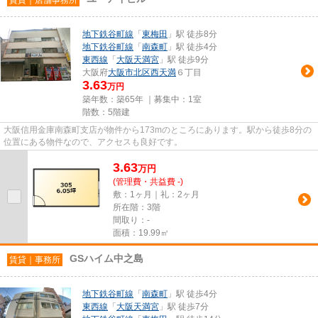
地下鉄谷町線
「
東梅田
」駅 徒歩8分
地下鉄谷町線
「
南森町
」駅 徒歩4分
東西線
「
大阪天満宮
」駅 徒歩9分
大阪府
大阪市北区
西天満
６丁目
3.63
万円
築年数：築65年 ｜募集中：
1室
階数：5階建
大阪信用金庫南森町支店が物件から173mのところにあります。駅から徒歩8分の
位置にある物件なので、アクセスも良好です。
3.63
万
円
(管理費・共益費 -)
敷：1ヶ月｜礼：2ヶ月
所在階：3階
間取り：-
面積：19.99㎡
GSハイム中之島
賃貸｜事務所
地下鉄谷町線
「
南森町
」駅 徒歩4分
東西線
「
大阪天満宮
」駅 徒歩7分