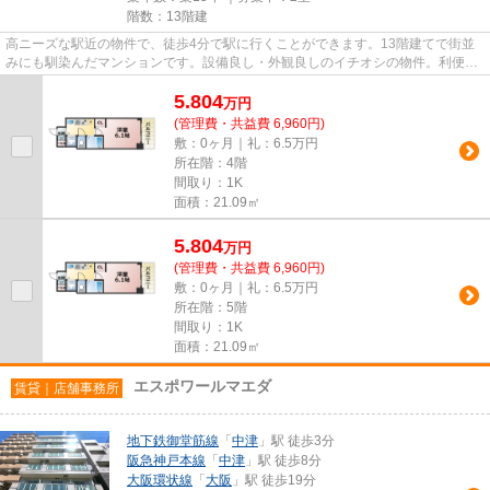
階数：13階建
高ニーズな駅近の物件で、徒歩4分で駅に行くことができます。13階建てで街並
みにも馴染んだマンションです。設備良し・外観良しのイチオシの物件。利便性
が高くお問い合わせの多い敷地...
5.804
万
円
(管理費・共益費 6,960円)
敷：0ヶ月｜礼：6.5万円
所在階：4階
間取り：1K
面積：21.09㎡
5.804
万
円
(管理費・共益費 6,960円)
敷：0ヶ月｜礼：6.5万円
所在階：5階
間取り：1K
面積：21.09㎡
エスポワールマエダ
賃貸｜店舗事務所
地下鉄御堂筋線
「
中津
」駅 徒歩3分
阪急神戸本線
「
中津
」駅 徒歩8分
大阪環状線
「
大阪
」駅 徒歩19分