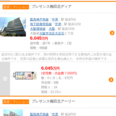
プレサンス梅田北ディア
賃貸｜マンション
阪急神戸本線
「
中津
」駅 徒歩5分
地下鉄御堂筋線
「
中津
」駅 徒歩12分
大阪環状線
「
大阪
」駅 徒歩15分
大阪府
大阪市北区
大淀北
１丁目
6.045
万円
築年数：築7年 ｜募集中：
1室
階数：9階建
徒歩5分に駅がある物件です。朝の時間を有効活用できる敷地内ごみ置き場のあ
る物件です。充実の設備と綺麗な室内を兼ね備えた、令和元年築の物件です。こ
ちらの物件にはエレベーターが...
6.045
万
円
(管理費・共益費 7,550円)
敷：0ヶ月｜礼：8万円
所在階：6階
間取り：1K
面積：22.23㎡
プレサンス梅田北アーリー
賃貸｜マンション
阪急神戸本線
「
中津
」駅 徒歩5分