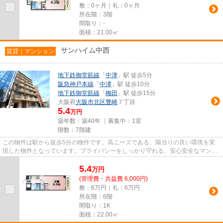
敷：0ヶ月｜礼：0ヶ月
所在階：3階
間取り：-
面積：21.00㎡
サンハイム中西
賃貸｜マンション
地下鉄御堂筋線
「
中津
」駅 徒歩5分
阪急神戸本線
「
中津
」駅 徒歩10分
地下鉄御堂筋線
「
梅田
」駅 徒歩15分
大阪府
大阪市北区
豊崎
７丁目
5.4
万円
築年数：築40年 ｜募集中：
1室
階数：7階建
この物件は駅から徒歩5分の物件です。高ニーズである、陽当りの良い環境を実
現した物件となっています。プライバシーをしっかり守れる、安心安全なマンシ
ョンです。ご来店予約やご質問...
5.4
万
円
(管理費・共益費 6,000円)
敷：6万円｜礼：6万円
所在階：6階
間取り：1K
面積：22.00㎡