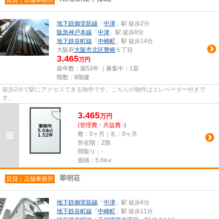
地下鉄御堂筋線
「
中津
」駅 徒歩2分
阪急神戸本線
「
中津
」駅 徒歩8分
地下鉄谷町線
「
中崎町
」駅 徒歩14分
大阪府
大阪市北区
豊崎
５丁目
3.465
万円
築年数：築53年 ｜募集中：
1室
階数：8階建
徒歩2分で駅にアクセスできる物件です。こちらの物件はエレベーター付きで
す。
3.465
万
円
(管理費・共益費 -)
敷：0ヶ月｜礼：0ヶ月
所在階：2階
間取り：-
面積：5.04㎡
翠明荘
賃貸｜店舗事務所
地下鉄御堂筋線
「
中津
」駅 徒歩6分
地下鉄谷町線
「
中崎町
」駅 徒歩11分