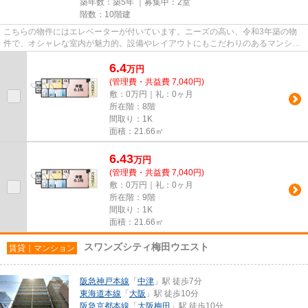
築年数：築5年 ｜募集中：
2室
階数：10階建
こちらの物件にはエレベーターが付いています。ニーズの高い、令和3年築の物
件で、オシャレな室内が魅力的。設備やレイアウトにもこだわりのあるマンショ
ン。駅から徒歩7分に立地する...
6.4
万
円
(管理費・共益費 7,040円)
敷：0万円｜礼：0ヶ月
所在階：8階
間取り：1K
面積：21.66㎡
6.43
万
円
(管理費・共益費 7,040円)
敷：0万円｜礼：0ヶ月
所在階：9階
間取り：1K
面積：21.66㎡
スワンズシティ梅田ウエスト
賃貸｜マンション
阪急神戸本線
「
中津
」駅 徒歩7分
東海道本線
「
大阪
」駅 徒歩10分
阪急京都本線
「
大阪梅田
」駅 徒歩10分