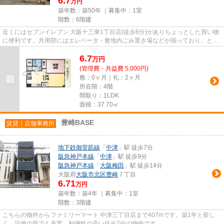
6.7
万円
築年数：築50年 ｜募集中：
1室
階数：6階建
近くにはセブンイレブン 大阪十三東1丁目店(徒歩6分)がありちょっとした買い物
に便利です。共用部にはエレベータ・敷地内ごみ置き場などが揃っており、とて
も充実しています。陽当たり...
6.7
万
円
(管理費・共益費 5,000円)
敷：0ヶ月｜礼：2ヶ月
所在階：4階
間取り：1LDK
面積：37.70㎡
豊崎BASE
賃貸｜店舗事務所
地下鉄御堂筋線
「
中津
」駅 徒歩7分
阪急神戸本線
「
中津
」駅 徒歩9分
阪急神戸本線
「
大阪梅田
」駅 徒歩14分
大阪府
大阪市北区
豊崎
７丁目
6.71
万円
築年数：築4年 ｜募集中：
1室
階数：3階建
こちらの物件からファミリーマート 中津三丁目店まで407mです。築1年と新し
く、設備の面でも充実。利便性の高い徒歩7分の物件です。