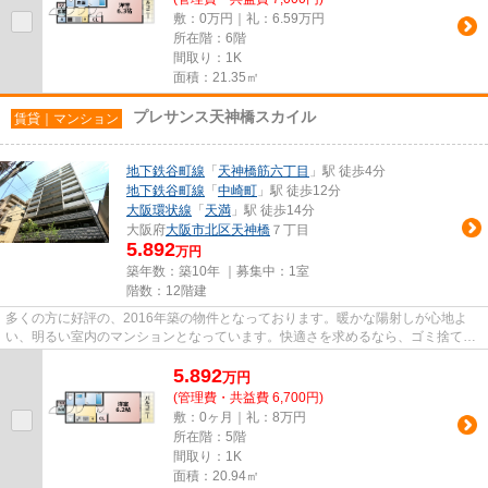
敷：0万円｜礼：6.59万円
所在階：6階
間取り：1K
面積：21.35㎡
プレサンス天神橋スカイル
賃貸｜マンション
地下鉄谷町線
「
天神橋筋六丁目
」駅 徒歩4分
地下鉄谷町線
「
中崎町
」駅 徒歩12分
大阪環状線
「
天満
」駅 徒歩14分
大阪府
大阪市北区
天神橋
７丁目
5.892
万円
築年数：築10年 ｜募集中：
1室
階数：12階建
多くの方に好評の、2016年築の物件となっております。暖かな陽射しが心地よ
い、明るい室内のマンションとなっています。快適さを求めるなら、ゴミ捨てが
楽な敷地内ごみ置き場のある物...
5.892
万
円
(管理費・共益費 6,700円)
敷：0ヶ月｜礼：8万円
所在階：5階
間取り：1K
面積：20.94㎡