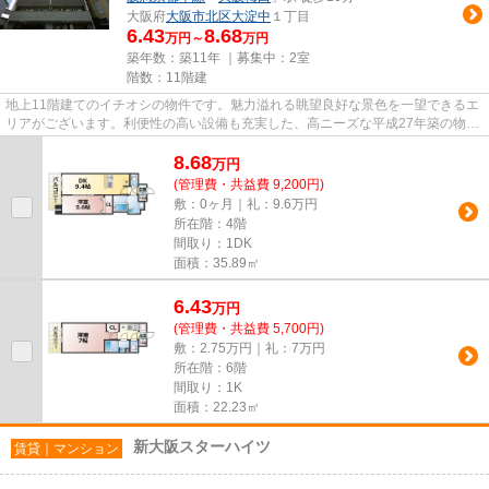
大阪府
大阪市北区
大淀中
１丁目
6.43
8.68
万円～
万円
築年数：築11年 ｜募集中：
2室
階数：11階建
地上11階建てのイチオシの物件です。魅力溢れる眺望良好な景色を一望できるエ
リアがございます。利便性の高い設備も充実した、高ニーズな平成27年築の物件
です。綺麗好きな方にも満足...
8.68
万
円
(管理費・共益費 9,200円)
敷：0ヶ月｜礼：9.6万円
所在階：4階
間取り：1DK
面積：35.89㎡
6.43
万
円
(管理費・共益費 5,700円)
敷：2.75万円｜礼：7万円
所在階：6階
間取り：1K
面積：22.23㎡
新大阪スターハイツ
賃貸｜マンション