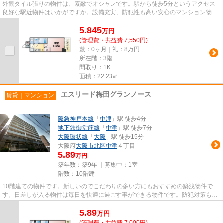
外観タイル張りの物件は、素敵でオシャレです。駅から徒歩5分というアクセス
良好な駅近物件はいかがですか。設備充実、防犯性も高い安心のマンション物件
です。車をお持ちの方にもオス...
5.845
万
円
(管理費・共益費 7,550円)
敷：0ヶ月｜礼：8万円
所在階：3階
間取り：1K
面積：22.23㎡
エスリード梅田グランノース
賃貸｜マンション
阪急神戸本線
「
中津
」駅 徒歩4分
地下鉄御堂筋線
「
中津
」駅 徒歩7分
大阪環状線
「
大阪
」駅 徒歩15分
大阪府
大阪市北区
中津
４丁目
5.89
万円
築年数：築9年 ｜募集中：
1室
階数：10階建
10階建ての物件です。新しいのでこだわりの多い方にもおすすめの築浅物件で
す。日差しが入る物件は毎日を快適に過ごす事ができる物件です。防犯対策もバ
ッチリなマンションタイプの物...
5.89
万
円
(管理費・共益費 7,000円)