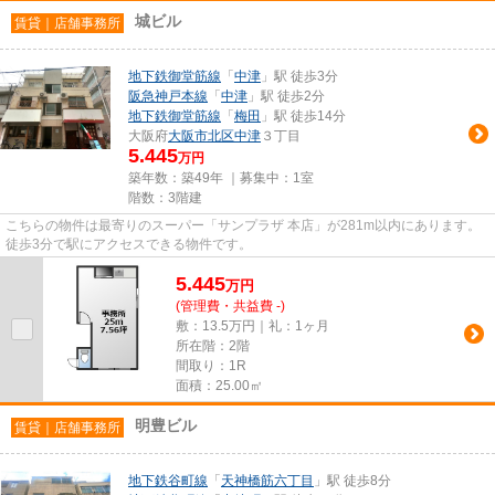
城ビル
賃貸｜店舗事務所
地下鉄御堂筋線
「
中津
」駅 徒歩3分
阪急神戸本線
「
中津
」駅 徒歩2分
地下鉄御堂筋線
「
梅田
」駅 徒歩14分
大阪府
大阪市北区
中津
３丁目
5.445
万円
築年数：築49年 ｜募集中：
1室
階数：3階建
こちらの物件は最寄りのスーパー「サンプラザ 本店」が281m以内にあります。
徒歩3分で駅にアクセスできる物件です。
5.445
万
円
(管理費・共益費 -)
敷：13.5万円｜礼：1ヶ月
所在階：2階
間取り：1R
面積：25.00㎡
明豊ビル
賃貸｜店舗事務所
地下鉄谷町線
「
天神橋筋六丁目
」駅 徒歩8分