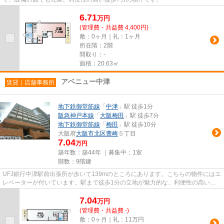
6.71
万
円
(管理費・共益費 4,400円)
敷：0ヶ月｜礼：1ヶ月
所在階：2階
間取り：-
面積：20.63㎡
アベニュー中津
賃貸｜店舗事務所
地下鉄御堂筋線
「
中津
」駅 徒歩1分
阪急神戸本線
「
大阪梅田
」駅 徒歩7分
地下鉄御堂筋線
「
梅田
」駅 徒歩10分
大阪府
大阪市北区
豊崎
５丁目
7.04
万円
築年数：築44年 ｜募集中：
1室
階数：9階建
UFJ銀行中津駅前出張所が歩いて139mのところにあります。こちらの物件にはエ
レベーターが付いています。駅まで徒歩1分の立地が魅力的な、利便性の高い物
件です。
7.04
万
円
(管理費・共益費 -)
敷：0ヶ月｜礼：11万円