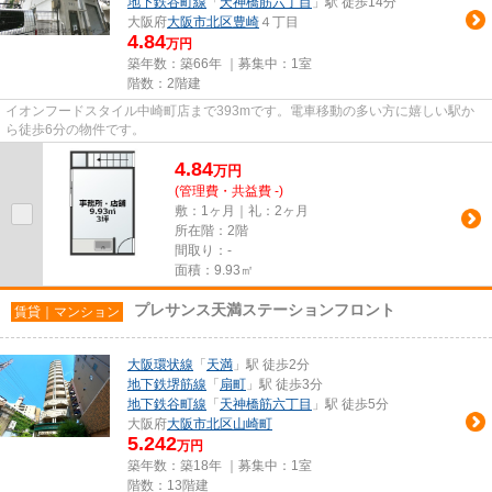
地下鉄谷町線
「
天神橋筋六丁目
」駅 徒歩14分
大阪府
大阪市北区
豊崎
４丁目
4.84
万円
築年数：築66年 ｜募集中：
1室
階数：2階建
イオンフードスタイル中崎町店まで393mです。電車移動の多い方に嬉しい駅か
ら徒歩6分の物件です。
4.84
万
円
(管理費・共益費 -)
敷：1ヶ月｜礼：2ヶ月
所在階：2階
間取り：-
面積：9.93㎡
プレサンス天満ステーションフロント
賃貸｜マンション
大阪環状線
「
天満
」駅 徒歩2分
地下鉄堺筋線
「
扇町
」駅 徒歩3分
地下鉄谷町線
「
天神橋筋六丁目
」駅 徒歩5分
大阪府
大阪市北区
山崎町
5.242
万円
築年数：築18年 ｜募集中：
1室
階数：13階建