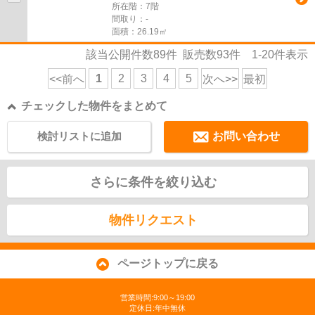
所在階：7階
間取り：-
面積：26.19㎡
該当公開件数
89
件 販売数
93
件
1-20
件表示
1
2
3
4
5
<<前へ
次へ>>
最初
チェックした物件をまとめて
検討リストに追加
お問い合わせ
さらに条件を絞り込む
物件リクエスト
ページトップに戻る
営業時間:9:00～19:00
定休日:年中無休