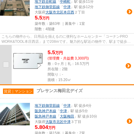
地下鉄谷町線
「
中崎町
」駅 徒歩11分
地下鉄御堂筋線
「
中津
」駅 徒歩12分
大阪府
大阪市北区
本庄西
２丁目
5.5
万円
築年数：築63年 ｜募集中：
1室
階数：4階建
こちらの物件から、日用品を揃えるのに便利なホームセンター「コーナンPRO
WORK&TOOL本庄西店」まで208mです。魅力的な駅近の物件で、駅まで徒歩8
分です。
5.5
万
円
(管理費・共益費 3,300円)
敷：0ヶ月｜礼：16.5万円
所在階：2階
間取り：-
面積：15.20㎡
プレサンス梅田北デイズ
賃貸｜マンション
地下鉄御堂筋線
「
中津
」駅 徒歩4分
阪急神戸本線
「
中津
」駅 徒歩5分
阪急神戸本線
「
大阪梅田
」駅 徒歩10分
大阪府
大阪市北区
中津
３丁目
5.804
万円
築年数：築15年 ｜募集中：
2室