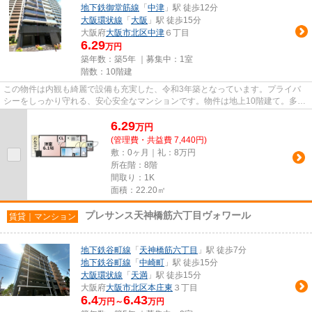
地下鉄御堂筋線
「
中津
」駅 徒歩12分
大阪環状線
「
大阪
」駅 徒歩15分
大阪府
大阪市北区
中津
６丁目
6.29
万円
築年数：築5年 ｜募集中：
1室
階数：10階建
この物件は内観も綺麗で設備も充実した、令和3年築となっています。プライバ
シーをしっかり守れる、安心安全なマンションです。物件は地上10階建て。多く
の方がこだわる、陽の当りが良...
6.29
万
円
(管理費・共益費 7,440円)
敷：0ヶ月｜礼：8万円
所在階：8階
間取り：1K
面積：22.20㎡
プレサンス天神橋筋六丁目ヴォワール
賃貸｜マンション
地下鉄谷町線
「
天神橋筋六丁目
」駅 徒歩7分
地下鉄谷町線
「
中崎町
」駅 徒歩15分
大阪環状線
「
天満
」駅 徒歩15分
大阪府
大阪市北区
本庄東
３丁目
6.4
6.43
万円～
万円