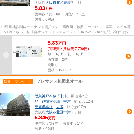
大阪府
大阪市北区
豊崎
７丁目
5.83
万円
築年数：築39年 ｜募集中：
1室
階数：6階建
中津駅徒歩圏内のテナント賃貸です。事務所、物販、サービス、美容、ネイル等
ご相談下さい。株式会社ジェットシティーズTEL06-6459-7809お問い合わせお待
ちしております。
5.83
万
円
(管理費・共益費 7,700円)
敷：0ヶ月｜礼：0ヶ月
所在階：2階
間取り：-
面積：19.00㎡
プレサンス梅田北オール
賃貸｜マンション
阪急神戸本線
「
中津
」駅 徒歩5分
地下鉄御堂筋線
「
中津
」駅 徒歩12分
東海道本線
「
大阪
」駅 徒歩17分
大阪府
大阪市北区
中津
７丁目
5.845
万円
築年数：築8年 ｜募集中：
1室
階数：9階建