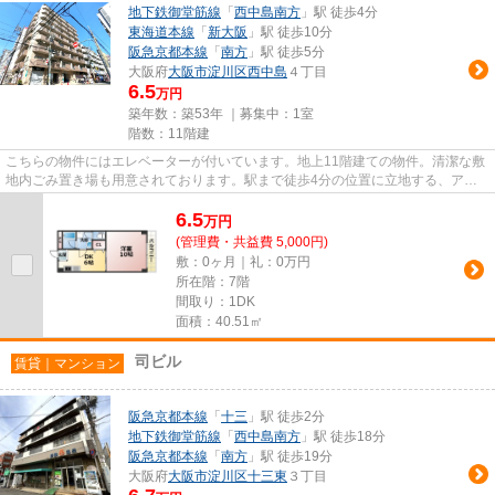
地下鉄御堂筋線
「
西中島南方
」駅 徒歩4分
東海道本線
「
新大阪
」駅 徒歩10分
阪急京都本線
「
南方
」駅 徒歩5分
大阪府
大阪市淀川区
西中島
４丁目
6.5
万円
築年数：築53年 ｜募集中：
1室
階数：11階建
こちらの物件にはエレベーターが付いています。地上11階建ての物件。清潔な敷
地内ごみ置き場も用意されております。駅まで徒歩4分の位置に立地する、アク
セス良好な物件です。大阪市淀...
6.5
万
円
(管理費・共益費 5,000円)
敷：0ヶ月｜礼：0万円
所在階：7階
間取り：1DK
面積：40.51㎡
司ビル
賃貸｜マンション
阪急京都本線
「
十三
」駅 徒歩2分
地下鉄御堂筋線
「
西中島南方
」駅 徒歩18分
阪急京都本線
「
南方
」駅 徒歩19分
大阪府
大阪市淀川区
十三東
３丁目