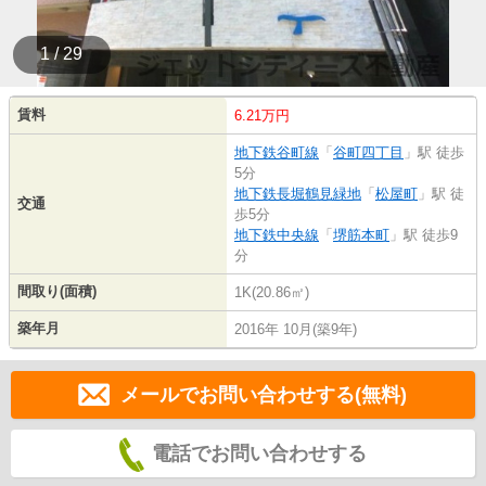
1 / 29
賃料
6.21万円
地下鉄谷町線
「
谷町四丁目
」駅 徒歩
5分
地下鉄長堀鶴見緑地
「
松屋町
」駅 徒
交通
歩5分
地下鉄中央線
「
堺筋本町
」駅 徒歩9
分
間取り(面積)
1K(20.86㎡)
築年月
2016年 10月(築9年)
メールでお問い合わせする(無料)
電話でお問い合わせする