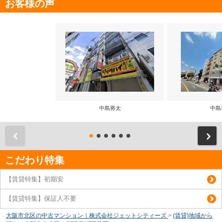
お客様の声
中島将太
中島
前
こだわり特集
【賃貸特集】初期安
【賃貸特集】保証人不要
大阪市北区の中古マンション｜株式会社ジェットシティーズ
>
(賃貸)地域から