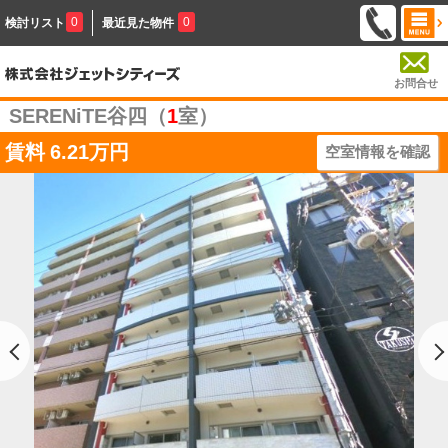
0
0
検討リスト
最近見た物件
お問合せ
SERENiTE谷四（
1
室）
賃料
6.21万円
空室情報を確認