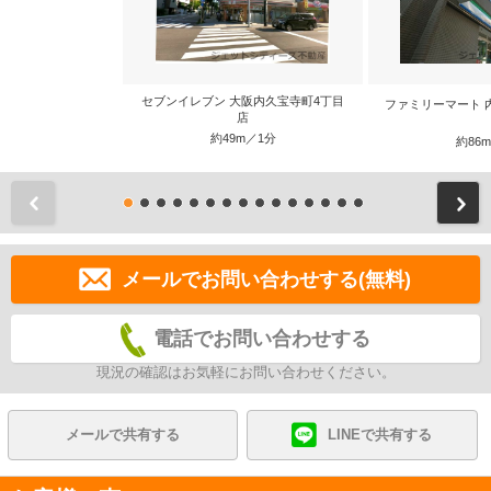
セブンイレブン 大阪内久宝寺町4丁目
ファミリーマート 
店
約49m／1分
約86
前
メールでお問い合わせする(無料)
電話でお問い合わせする
現況の確認はお気軽にお問い合わせください。
メールで共有する
LINEで共有する