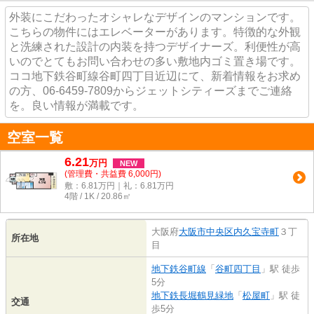
外装にこだわったオシャレなデザインのマンションです。
こちらの物件にはエレベーターがあります。特徴的な外観
と洗練された設計の内装を持つデザイナーズ。利便性が高
いのでとてもお問い合わせの多い敷地内ゴミ置き場です。
ココ地下鉄谷町線谷町四丁目近辺にて、新着情報をお求め
の方、06-6459-7809からジェットシティーズまでご連絡
を。良い情報が満載です。
空室一覧
6.21
万
円
NEW
(管理費・共益費 6,000円)
敷：6.81万円｜礼：6.81万円
4階 / 1K / 20.86㎡
大阪府
大阪市中央区
内久宝寺町
３丁
所在地
目
地下鉄谷町線
「
谷町四丁目
」駅 徒歩
5分
地下鉄長堀鶴見緑地
「
松屋町
」駅 徒
交通
歩5分