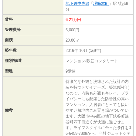
地下鉄中央線
「
堺筋本町
」駅 徒歩9
分
賃料
6.21万円
管理費等
6,000円
面積
20.86㎡
築年数
2016年 10月 (築9年)
種別/構造
マンション/鉄筋コンクリート
階建
9階建
特徴的な外観と洗練された設計の内
装を持つデザイナーズ。築浅(築4年)
なので、内装も外観もキレイ。プラ
イバシーにも配慮した防音性の高い
マンション。入居者にとっても扱い
備考
やすい敷地内ごみ置き場がついてい
ます。大阪市中央区の地下鉄谷町線
谷町四丁目近くが快適に過ごせま
す。ライフスタイルに合った条件を0
6-6459-7809から、当社ジェットシテ