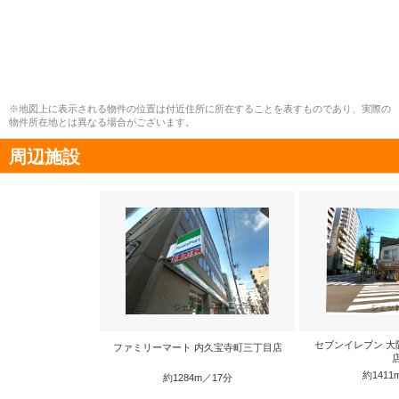
※地図上に表示される物件の位置は付近住所に所在することを表すものであり、実際の
物件所在地とは異なる場合がございます。
周辺施設
セブンイレブン 大
ファミリーマート 内久宝寺町三丁目店
約1411
約1284m／17分