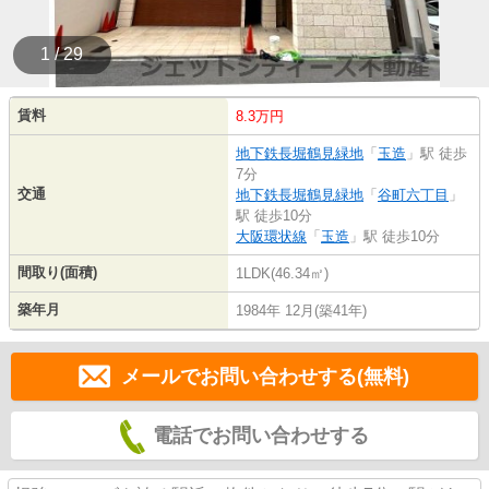
1 / 29
賃料
8.3万円
地下鉄長堀鶴見緑地
「
玉造
」駅 徒歩
7分
交通
地下鉄長堀鶴見緑地
「
谷町六丁目
」
駅 徒歩10分
大阪環状線
「
玉造
」駅 徒歩10分
間取り(面積)
1LDK(46.34㎡)
築年月
1984年 12月(築41年)
メールでお問い合わせする(無料)
電話でお問い合わせする