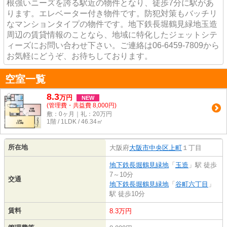
根強いニーズを誇る駅近の物件となり、徒歩7分に駅があ
ります。エレベーター付き物件です。防犯対策もバッチリ
なマンションタイプの物件です。地下鉄長堀鶴見緑地玉造
周辺の賃貸情報のことなら、地域に特化したジェットシテ
ィーズにお問い合わせ下さい。ご連絡は06-6459-7809から
お気軽にどうぞ、お待ちしております。
空室一覧
8.3
万
円
NEW
(管理費・共益費 8,000円)
敷：0ヶ月｜礼：20万円
1階 / 1LDK / 46.34㎡
所在地
大阪府
大阪市中央区
上町
１丁目
地下鉄長堀鶴見緑地
「
玉造
」駅 徒歩
7～10分
交通
地下鉄長堀鶴見緑地
「
谷町六丁目
」
駅 徒歩10分
賃料
8.3万円