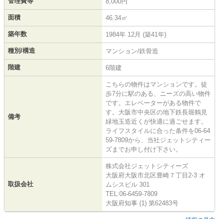
管理費等
8,000円
面積
46.34㎡
築年数
1984年 12月 (築41年)
種別/構造
マンション/鉄骨造
階建
6階建
こちらの物件はマンションです。徒
歩7分に駅のある、ニーズの高い物件
です。エレベーターがある物件で
す。大阪市中央区の地下鉄長堀鶴見
備考
緑地玉造近くが快適に過ごせます。
ライフスタイルに合った条件を06-64
59-7809から、当社ジェットシティー
ズまでお申し付け下さい。
株式会社ジェットシティーズ
大阪府大阪市北区豊崎７丁目2-3 オ
取扱会社
ムシスビル 301
TEL:06-6459-7809
大阪府知事 (1) 第62483号