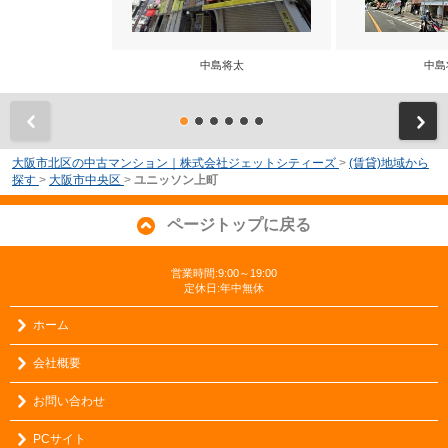
中島将太
中島
前
大阪市北区の中古マンション｜株式会社ジェットシティーズ
>
(賃貸)地域から
探す
>
大阪市中央区
>
ユニッソン上町
ページトップに戻る
営業時間:9:00～19:00
定休日:年中無休
ホーム
会社概要
お問い合わせ
PCサイト