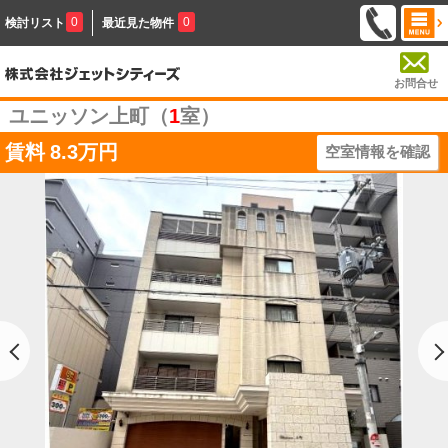
0
0
検討リスト
最近見た物件
お問合せ
ユニッソン上町（
1
室）
賃料
8.3万円
空室情報を確認