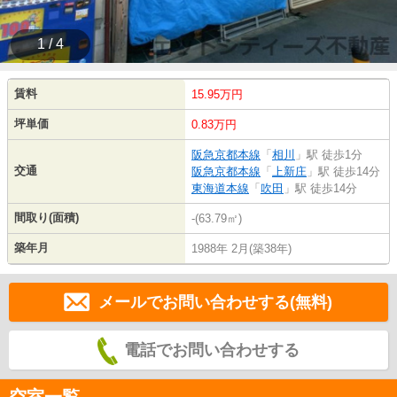
1 / 4
賃料
15.95万円
坪単価
0.83万円
阪急京都本線
「
相川
」駅 徒歩1分
交通
阪急京都本線
「
上新庄
」駅 徒歩14分
東海道本線
「
吹田
」駅 徒歩14分
間取り(面積)
-(63.79㎡)
築年月
1988年 2月(築38年)
メールでお問い合わせする(無料)
電話でお問い合わせする