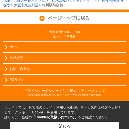
大阪市北区の中古マンション｜株式会社ジェットシティーズ
>
(賃貸)地域から
探す
>
大阪市東淀川区
>
相川駅前店舗
ページトップに戻る
営業時間:9:00～19:00
定休日:年中無休
ホーム
会社概要
お問い合わせ
PCサイト
プライバシーポリシー
利用規約
｜アクセスマップ
｜
Copyright(c) 株式会社ジェットシティーズ All rights reserved.
当サイトでは、お客様の当サイト利用状況把握、サービス向上検討を目的と
して、クッキー（Cookie）を使用しています。
詳しくは、当社の
「Cookieの取扱いについて」
をご確認ください。
閉じる