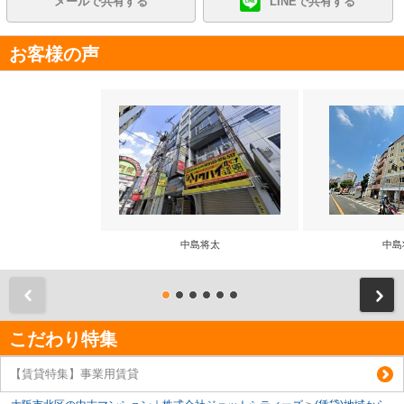
メールで共有する
LINEで共有する
お客様の声
中島将太
中島
前
こだわり特集
【賃貸特集】事業用賃貸