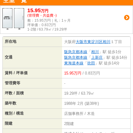
空室一覧
15.95
万
円
(管理費・共益費 -)
敷：15.95万円｜礼：1ヶ月
坪単価：
0.83
万円
1-2階 / 63.79㎡ / 19.29坪
所在地
大阪府
大阪市東淀川区
相川
１丁目
阪急京都本線
「
相川
」駅 徒歩1分
交通
阪急京都本線
「
上新庄
」駅 徒歩14分
東海道本線
「
吹田
」駅 徒歩14分
賃料 / 坪単価
15.95万円
/ 0.83万円
管理費等
-
坪数 / 面積
19.29坪 / 63.79㎡
築年数
1988年 2月 (築38年)
種別 / 構造
店舗事務所 / 木造
階建
2階建