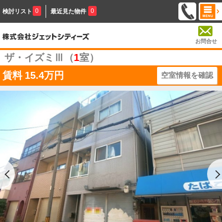
0
0
検討リスト
最近見た物件
お問合せ
ザ・イズミⅢ（
1
室）
賃料
15.4万円
空室情報を確認