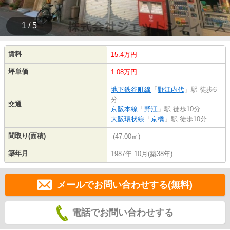
1 / 5
賃料
15.4万円
坪単価
1.08万円
地下鉄谷町線
「
野江内代
」駅 徒歩6
分
交通
京阪本線
「
野江
」駅 徒歩10分
大阪環状線
「
京橋
」駅 徒歩10分
間取り(面積)
-(47.00㎡)
築年月
1987年 10月(築38年)
メールでお問い合わせする(無料)
電話でお問い合わせする