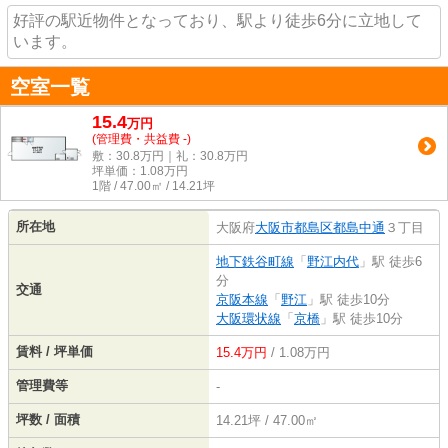
好評の駅近物件となっており、駅より徒歩6分に立地して
います。
空室一覧
15.4
万
円
(管理費・共益費 -)
敷：30.8万円｜礼：30.8万円
坪単価：
1.08
万円
1階 / 47.00㎡ / 14.21坪
所在地
大阪府
大阪市都島区
都島中通
３丁目
地下鉄谷町線
「
野江内代
」駅 徒歩6
分
交通
京阪本線
「
野江
」駅 徒歩10分
大阪環状線
「
京橋
」駅 徒歩10分
賃料 / 坪単価
15.4万円
/ 1.08万円
管理費等
-
坪数 / 面積
14.21坪 / 47.00㎡