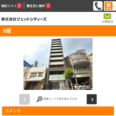
0
0
検討リスト
最近見た物件
お問合せ
S様
前
次
画像タップで拡大表示【
1
/1】
コメント