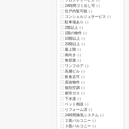
フロントサービス
(-)
24時間ゴミ出し可
(-)
住戸内覧可能
(-)
コンシェルジュサービス
(-)
駐車場あり
(-)
2階以上
(-)
1階の物件
(-)
10階以上
(-)
20階以上
(-)
最上階
(-)
南向き
(-)
角部屋
(-)
ワンフロア
(-)
高層ビル
(-)
飲食店可
(-)
居抜物件
(-)
個別空調
(-)
都市ガス
(-)
下水道
(-)
ペット相談
(-)
リフォーム済
(-)
24時間換気システム
(-)
２面バルコニー
(-)
３面バルコニー
(-)