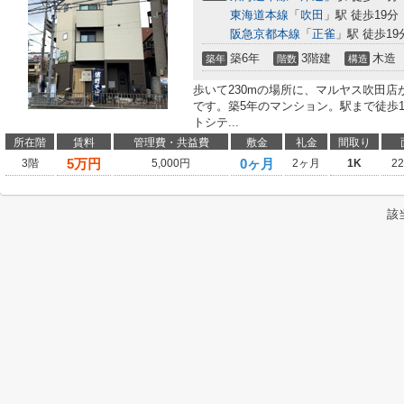
東海道本線
「
吹田
」駅 徒歩19分
阪急京都本線
「
正雀
」駅 徒歩19
築6年
3階建
木造
築年
階数
構造
歩いて230mの場所に、マルヤス吹田
です。築5年のマンション。駅まで徒歩
トシテ...
所在階
賃料
管理費・共益費
敷金
礼金
間取り
5
万円
0ヶ月
3階
5,000円
2ヶ月
1K
2
該