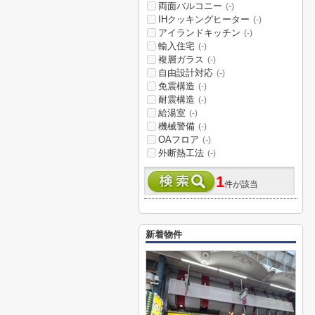
両面バルコニー
(-)
IHクッキングヒーター
(-)
アイランドキッチン
(-)
輸入住宅
(-)
複層ガラス
(-)
自由設計対応
(-)
免震構造
(-)
耐震構造
(-)
給湯室
(-)
機械警備
(-)
OAフロア
(-)
外断熱工法
(-)
1
件が該当
新着物件