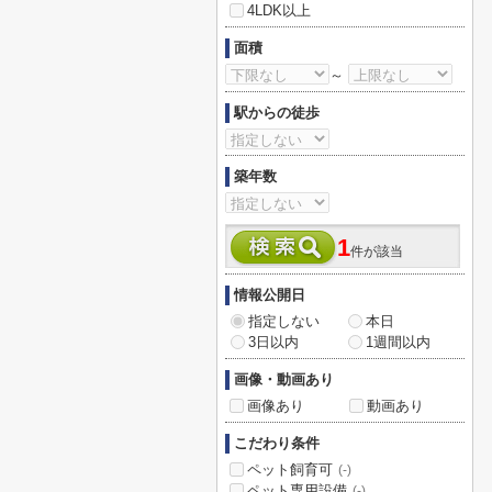
4LDK以上
面積
～
駅からの徒歩
築年数
1
件が該当
情報公開日
指定しない
本日
3日以内
1週間以内
画像・動画あり
画像あり
動画あり
こだわり条件
ペット飼育可
(-)
ペット専用設備
(-)