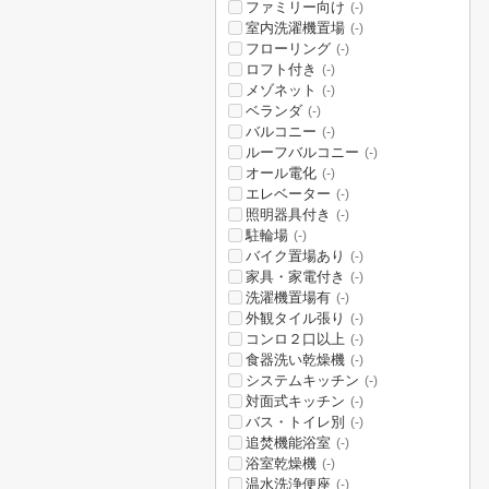
ファミリー向け
(-)
室内洗濯機置場
(-)
フローリング
(-)
ロフト付き
(-)
メゾネット
(-)
ベランダ
(-)
バルコニー
(-)
ルーフバルコニー
(-)
オール電化
(-)
エレベーター
(-)
照明器具付き
(-)
駐輪場
(-)
バイク置場あり
(-)
家具・家電付き
(-)
洗濯機置場有
(-)
外観タイル張り
(-)
コンロ２口以上
(-)
食器洗い乾燥機
(-)
システムキッチン
(-)
対面式キッチン
(-)
バス・トイレ別
(-)
追焚機能浴室
(-)
浴室乾燥機
(-)
温水洗浄便座
(-)