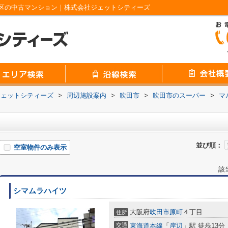
区の中古マンション｜株式会社ジェットシティーズ
ジェットシティーズ
>
周辺施設案内
>
吹田市
>
吹田市のスーパー
>
マ
並び順：
空室物件のみ表示
該
シマムラハイツ
大阪府
吹田市
原町
４丁目
住所
交通
東海道本線
「
岸辺
」駅 徒歩13分