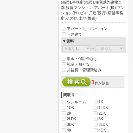
(売買),事務所(売買),住宅以外建物全
部,投資マンション,アパート(棟),マン
ション(棟),ビル,戸建(投資),店舗事務
所,その他,土地(投資)
アパート
マンション
一戸建て
▼賃料
～
敷金・保証金なし
礼金・敷引なし
共益費・管理費込み
1
件が該当
間取り
ワンルーム
1K
1DK
1LDK
2K
2DK
2LDK
3K
3DK
3LDK
4K
4DK