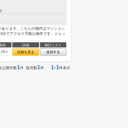
分
店があります。こちらの物件はマンション
13分でアクセス可能な物件です。ジェッ
面積
詳細
検討リスト
2.16㎡
詳細を見る
追加する
1
1
1-1
当公開件数
件 販売数
件
件表示