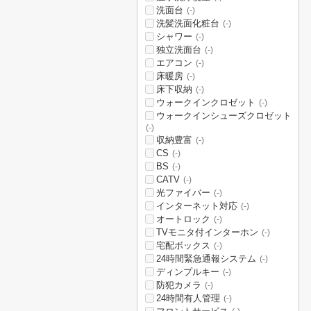
洗面台
(-)
洗髪洗面化粧台
(-)
シャワー
(-)
独立洗面台
(-)
エアコン
(-)
床暖房
(-)
床下収納
(-)
ウォークインクロゼット
(-)
ウォークインシューズクロゼット
(-)
収納豊富
(-)
CS
(-)
BS
(-)
CATV
(-)
光ファイバー
(-)
インターネット対応
(-)
オートロック
(-)
TVモニタ付インターホン
(-)
宅配ボックス
(-)
24時間緊急通報システム
(-)
ディンプルキー
(-)
防犯カメラ
(-)
24時間有人管理
(-)