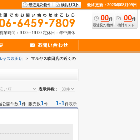
最終更新：2026年08月09日
00
00
件
件
最近見た物件
検討リスト
営業時間：9:00～19:00
定休日：年中無休
ルヤス吹田店
>
マルヤス吹田店の近くの
表示件数：
1
1
1-1
当公開件数
件 販売数
件
件表示